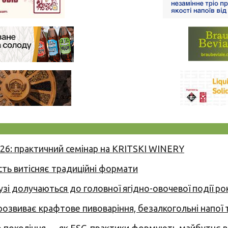
026: практичний семінар на KRITSKI WINERY
сть витісняє традиційні формати
узі долучаються до головної ягідно-овочевої події ро
 розвиває крафтове пивоваріння, безалкогольні напої 