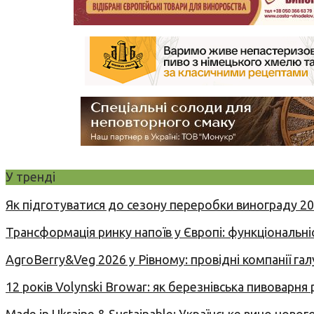
У тренді
Як підготуватися до сезону переробки винограду 2
Трансформація ринку напоїв у Європі: функціональні
AgroBerry&Veg 2026 у Рівному: провідні компанії гал
12 років Volynski Browar: як березнівська пивоварня