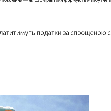
вого покоління — як ESG-практики формують майбутнє
платитимуть податки за спрощеною 