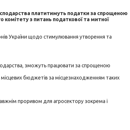
і господарства платитимуть податки за спрощеною
о комітету з питань податкової та митної
онів України щодо стимулювання утворення та
господарства, зможуть працювати за спрощеною
до місцевих бюджетів за місцезнаходженням таких
правжнім проривом для агросектору зокрема і