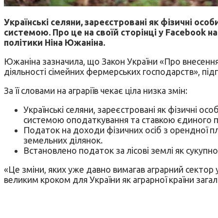
Українські селяни, зареєстровані як фізичні ос
системою. Про це на своїй сторінці у Facebook 
політики Ніна Южаніна.
Южаніна зазначила, що Закон України «Про внесення
діяльності сімейних фермерських господарств», пі
За її словами на аграріїв чекає ціла низка змін:
Українські селяни, зареєстровані як фізичні о
системою оподаткування та ставкою єдиного п
Податок на доходи фізичних осіб з орендної п
земельних ділянок.
Встановлено податок за лісові землі як сукупн
«Це зміни, яких уже давно вимагав аграрний сектор
великим кроком для України як аграрної країни зага