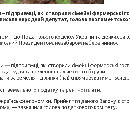
оби – підприємці, які створили сімейні фермерськ
написала народний депутат, голова парламентськог
 змін до Податкового кодексу України та деяких зак
дписаний Президентом, незабаром набере чинності.
соби — підприємці, які створили сімейні фермерські 
одатку, встановленою для четвертої групи.
лати за земельні ділянки (паї) спрямовуватиметься 
ості земельного податку та рентної плати.
 української економіки. Прийняття даного Закону є с
лом», — зазначила голова податкового комітету.