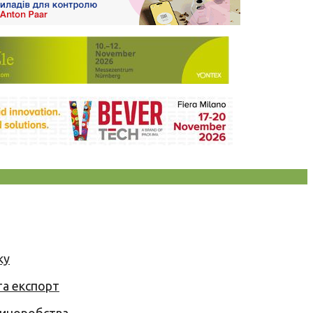
ку
та експорт