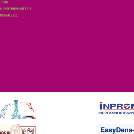
апоїв
чимося перемагати!
еремагати!