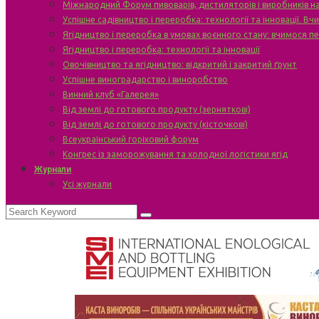
Міжнародний Форум пивоварів, дистиляторів і виробників н
Успішне садівництво і переробка: технології та інновації. В
Ягідництво і переробка в умовах воєнного стану: вчимося п
Ягідництво і переробка: технології та інновації
Овочівництво та ягідництво: відкритий і закритий ґрунт
Успішне виноградарство і виноробство
Винний клуб «Галерея»
Від землі до готового продукту (зерняткові)
Від землі до готового продукту (кісточкові)
Всеукраїнський горіховий форум
Конгрес із заморожування та холодної логістики ягід
Журнали
Усі журнали