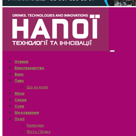
Новини
Виноградарство
Вино
Пиво
Що на крані
Міцні
Сидри
Соки
Медоваріння
Події
Календар
Фото / Відео