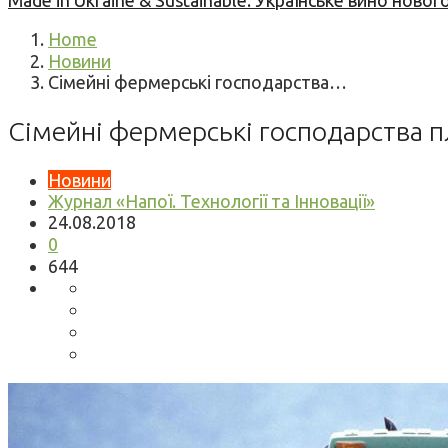
Made in Ukraine & Sustainable: Українське вино но
Home
Новини
Сімейні фермерські господарства…
Сімейні фермерські господарства 
Новини
Журнал «Напої. Технології та Інновації»
24.08.2018
0
644