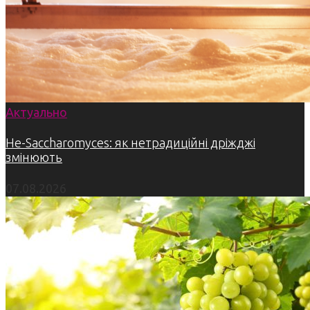
Актуально
Не-Saccharomyces: як нетрадиційні дріжджі
змінюють
07.08.2026