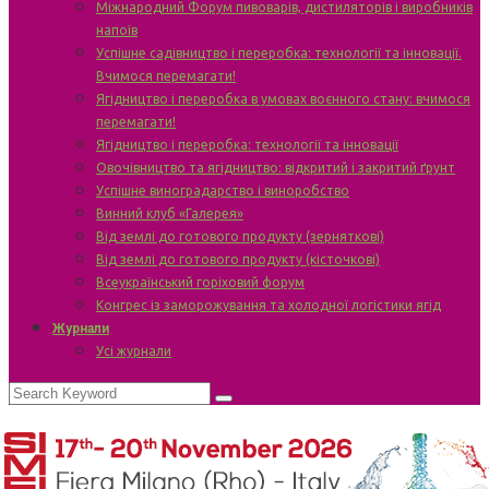
Міжнародний Форум пивоварів, дистиляторів і виробників
напоїв
Успішне садівництво і переробка: технології та інновації.
Вчимося перемагати!
Ягідництво і переробка в умовах воєнного стану: вчимося
перемагати!
Ягідництво і переробка: технології та інновації
Овочівництво та ягідництво: відкритий і закритий ґрунт
Успішне виноградарство і виноробство
Винний клуб «Галерея»
Від землі до готового продукту (зерняткові)
Від землі до готового продукту (кісточкові)
Всеукраїнський горіховий форум
Конгрес із заморожування та холодної логістики ягід
Журнали
Усі журнали