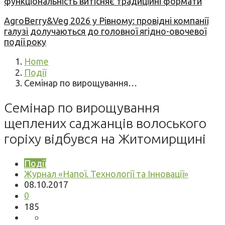
функціональність витісняє традиційні формати
AgroBerry&Veg 2026 у Рівному: провідні компанії
галузі долучаються до головної ягідно-овочевої
події року
Home
Події
Семінар по вирощування…
Семінар по вирощування
щеплених саджанців волоського
горіху відбувся на Житомирщині
Події
Журнал «Напої. Технології та Інновації»
08.10.2017
0
185