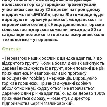
волоського горіха у горщиках презентували
учасникам семінару 22 вересня на провідному
підприємстві «ІМПАК», що на Житомирщині, де
вирощують горіхи української, молдавської та
європейської селекції. Нещодавно новаторська
сільськогосподарська компанія висадила 80 га
саджанців волоського горіха за американською
технологією – у горщиках.
Фотозвіт
– Перевагою наших рослин є швидка адаптація до
відкритого ґрунту. Коли в розплідниках викопують
дерева і висаджують їх в ґрунт, вони повинні ще рік
приживатися. Ми запозичили цю програму
вирощування горіхів у американців. Вирощуємо
горіхи в горщиках. При висаджуванні коріння
абсолютно не ушкоджуються і не втрачається
даремно один рік на адаптацію, адже дерево 100%
приживається одразу, – коментує директор
підприємства Сергій Малиновський.