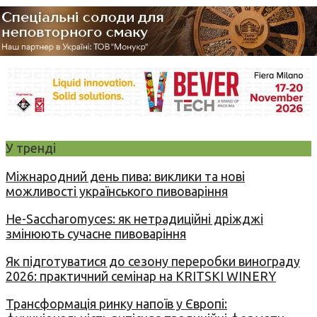
У тренді
Міжнародний день пива: виклики та нові
можливості українського пивоваріння
Не-Saccharomyces: як нетрадиційні дріжджі
змінюють сучасне пивоваріння
Як підготуватися до сезону переробки винограду
2026: практичний семінар на KRITSKI WINERY
Трансформація ринку напоїв у Європі: