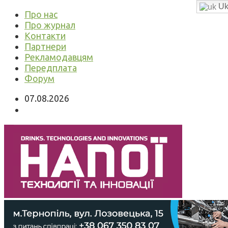
Uk
Про нас
Про журнал
Контакти
Партнери
Рекламодавцям
Передплата
Форум
07.08.2026