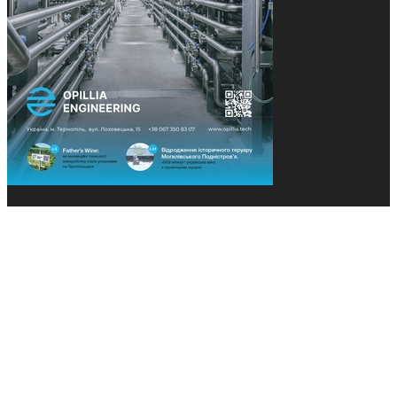
© 2013-2026 Засновники: Конєва К.В., Ящук Н.І.
Назва, концепція та дизайн проєктів медіагрупи
«Технології та Інновації» охороняється Законом
«Про авторське право». Редакція не відповідає за
тексти рекламних оголошень. Думка редакції
може не збігатися з точками зору авторів
публікацій. Передрук – з письмового дозволу
авторів проєкту.