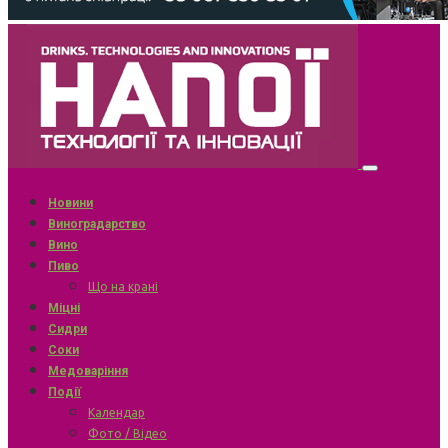
Новини
Виноградарство
Вино
Пиво
Що на крані
Міцні
Сидри
Соки
Медоваріння
Події
Календар
Фото / Відео