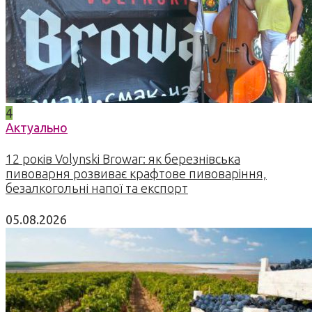
4
Актуально
12 років Volynski Browar: як березнівська
пивоварня розвиває крафтове пивоваріння,
безалкогольні напої та експорт
05.08.2026