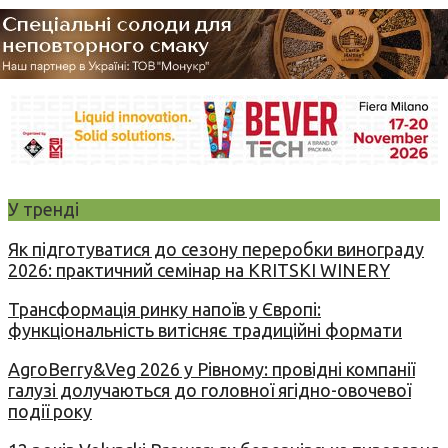
У тренді
Як підготуватися до сезону переробки винограду
2026: практичний семінар на KRITSKI WINERY
Трансформація ринку напоїв у Європі:
функціональність витісняє традиційні формати
AgroBerry&Veg 2026 у Рівному: провідні компанії
галузі долучаються до головної ягідно-овочевої
події року