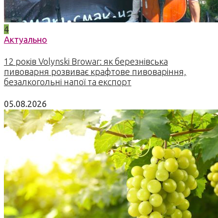
4
Актуально
12 років Volynski Browar: як березнівська
пивоварня розвиває крафтове пивоваріння,
безалкогольні напої та експорт
05.08.2026