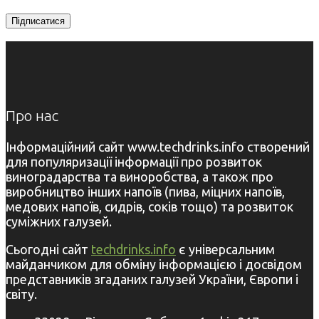
Про нас
Інформаційний сайт www.techdrinks.info створений
для популяризації інформації про розвиток
виноградарства та виноробства, а також про
виробництво інших напоїв (пива, міцних напоїв,
медових напоїв, сидрів, соків тощо) та розвиток
суміжних галузей.
Сьогодні сайт
techdrinks.info
є універсальним
майданчиком для обміну інформацією і досвідом
представників згаданих галузей України, Європи і
світу.