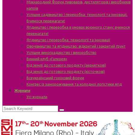
Міжнародний Форум пивоварів, дистиляторів і виробників
напоїв
Успішне садівництво і переробка: технології та інновації.
Вчимося перемагати!
Ягідництво і переробка в умовах воєнного стану: вчимося
перемагати!
Ягідництво і переробка: технології та інновації
Овочівництво та ягідництво: відкритий і закритий ґрунт
Успішне виноградарство і виноробство
Винний клуб «Галерея»
Від землі до готового продукту (зерняткові)
Від землі до готового продукту (кісточкові)
Всеукраїнський горіховий форум
Конгрес із заморожування та холодної логістики ягід
Журнали
Усі журнали