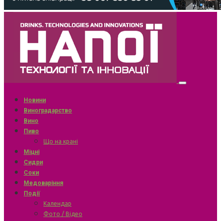
Новини
Виноградарство
Вино
Пиво
Що на крані
Міцні
Сидри
Соки
Медоваріння
Події
Календар
Фото / Відео