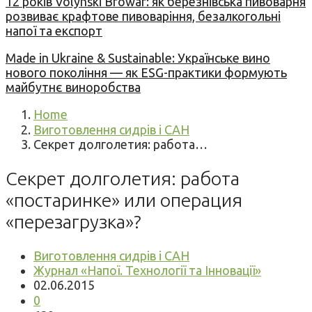
12 років Volynski Browar: як березнівська пивоварня
розвиває крафтове пивоваріння, безалкогольні
напої та експорт
Made in Ukraine & Sustainable: Українське вино
нового покоління — як ESG-практики формують
майбутнє виноробства
Home
Виготовлення сидрів і САН
Секрет долголетия: работа…
Секрет долголетия: работа
«постаринке» или операция
«перезагрузка»?
Виготовлення сидрів і САН
Журнал «Напої. Технології та Інновації»
02.06.2015
0