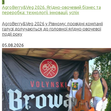
3
AgroBerry&Veg 2026. Ягідно-овочевий бізнес та
переробка: технології, інновації, успіх
AgroBerry&Veg 2026 у Рівному: провідні компанії
галузі долучаються до головної ягідно-овочевої
події року
05.08.2026