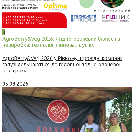
3
AgroBerry&Veg 2026. Ягідно-овочевий бізнес та
переробка: технології, інновації, успіх
AgroBerry&Veg 2026 у Рівному: провідні компанії
галузі долучаються до головної ягідно-овочевої
події року
05.08.2026