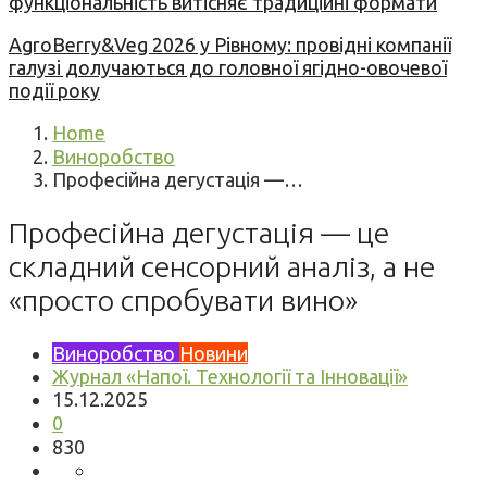
функціональність витісняє традиційні формати
AgroBerry&Veg 2026 у Рівному: провідні компанії
галузі долучаються до головної ягідно-овочевої
події року
Home
Виноробство
Професійна дегустація —…
Професійна дегустація — це
складний сенсорний аналіз, а не
«просто спробувати вино»
Виноробство
Новини
Журнал «Напої. Технології та Інновації»
15.12.2025
0
830