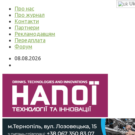
Uk
Про нас
Про журнал
Контакти
Партнери
Рекламодавцям
Передплата
Форум
08.08.2026