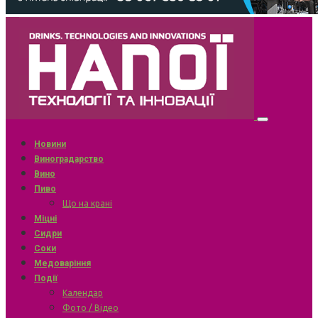
Новини
Виноградарство
Вино
Пиво
Що на крані
Міцні
Сидри
Соки
Медоваріння
Події
Календар
Фото / Відео