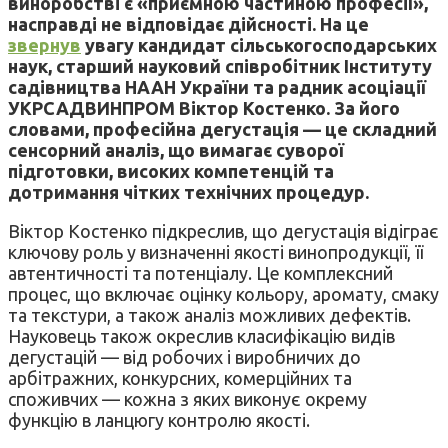
виноробстві є «приємною частиною професії»,
насправді не відповідає дійсності. На це
звернув
увагу кандидат сільськогосподарських
наук, старший науковий співробітник Інституту
садівництва НААН України та радник асоціації
УКРСАДВИНПРОМ Віктор Костенко. За його
словами, професійна дегустація — це складний
сенсорний аналіз, що вимагає суворої
підготовки, високих компетенцій та
дотримання чітких технічних процедур.
Віктор Костенко підкреслив, що дегустація відіграє
ключову роль у визначенні якості винопродукції, її
автентичності та потенціалу. Це комплексний
процес, що включає оцінку кольору, аромату, смаку
та текстури, а також аналіз можливих дефектів.
Науковець також окреслив класифікацію видів
дегустацій — від робочих і виробничих до
арбітражних, конкурсних, комерційних та
споживчих — кожна з яких виконує окрему
функцію в ланцюгу контролю якості.