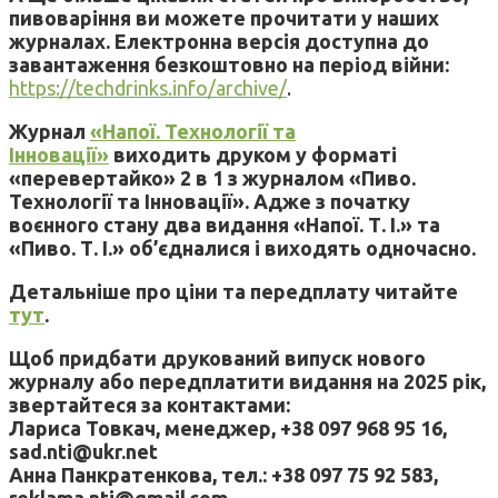
пивоваріння ви можете прочитати у наших
журналах. Електронна версія доступна до
завантаження безкоштовно на період війни:
https://techdrinks.info/archive/
.
Журнал
«Напої. Технології та
Інновації»
виходить друком у форматі
«перевертайко» 2 в 1 з журналом «Пиво.
Технології та Інновації». Адже з початку
воєнного стану два видання «Напої. Т. І.» та
«Пиво. Т. І.» об’єдналися і виходять одночасно.
Детальніше про ціни та передплату читайте
тут
.
Щоб придбати друкований випуск нового
журналу або передплатити видання на 2025 рік,
звертайтеся за контактами:
Лариса Товкач, менеджер, +38 097 968 95 16,
sad.nti@ukr.net
Анна Панкратенкова, тел.: +38 097 75 92 583,
reklama.nti@gmail.com