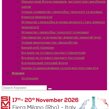
Міжнародний Форум пивоварів, дистиляторів і виробників
напоїв
Успішне садівництво і переробка: технології та інновації.
Вчимося перемагати!
Ягідництво і переробка в умовах воєнного стану: вчимося
перемагати!
Ягідництво і переробка: технології та інновації
Овочівництво та ягідництво: відкритий і закритий ґрунт
Успішне виноградарство і виноробство
Винний клуб «Галерея»
Від землі до готового продукту (зерняткові)
Від землі до готового продукту (кісточкові)
Всеукраїнський горіховий форум
Конгрес із заморожування та холодної логістики ягід
Журнали
Усі журнали