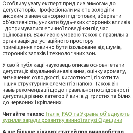
Особливу увагу експерт приділив вимогам до
дегустаторів. Професіонали мають володіти
високим рівнем сенсорної підготовки, зберігати
об’єктивність, уникати будь-яких сторонніх впливів
і дотримуватися етичної поведінки під час
оцінювання. Важливою умовою також є правильна
організація дегустаційного простору —
приміщення повинно бути ізольоване від шумів,
сторонніх запахів і технологічних зон.
У своїй публікації науковець описав основні етапи
дегустації: візуальний аналіз вина, оцінку аромату,
визначення солодкості, кислотності, гіркоти та
інших структурних елементів напою. Також він
навів рекомендації щодо правильної послідовності
дегустації різних категорій вин: від ігристих та білих
до червоних і кріплених.
Читайте також:
Італія, FAO та Україна об’єднують
зусилля заради розвитку винної галузі Одещини
А ще більше цікавих статей про виноробство,