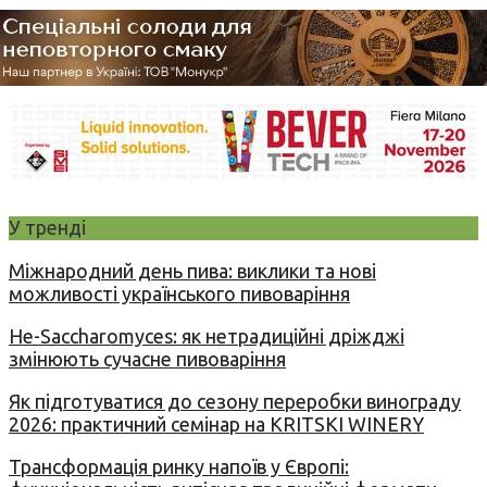
У тренді
Міжнародний день пива: виклики та нові
можливості українського пивоваріння
Не-Saccharomyces: як нетрадиційні дріжджі
змінюють сучасне пивоваріння
Як підготуватися до сезону переробки винограду
2026: практичний семінар на KRITSKI WINERY
Трансформація ринку напоїв у Європі: