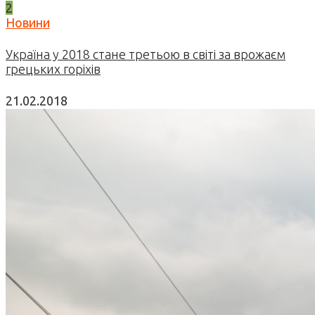
2
Новини
Україна у 2018 стане третьою в світі за врожаєм
грецьких горіхів
21.02.2018