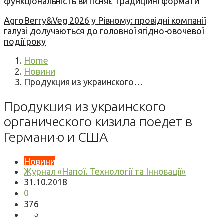
функціональність витісняє традиційні формати
AgroBerry&Veg 2026 у Рівному: провідні компанії
галузі долучаються до головної ягідно-овочевої
події року
Home
Новини
Продукция из украинского…
Продукция из украинского
органического кизила поедет в
Германию и США
Новини
Журнал «Напої. Технології та Інновації»
31.10.2018
0
376