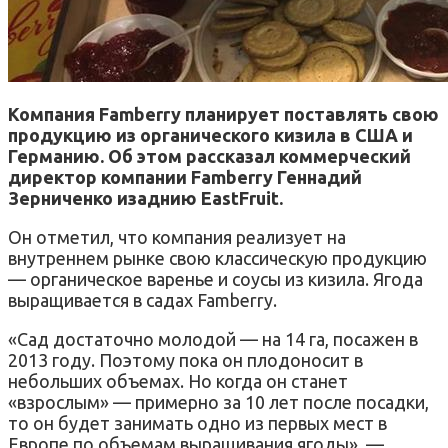
Компания Famberry планирует поставлять свою
продукцию из органического кизила в США и
Германию. Об этом рассказал коммерческий
директор компании Famberry Геннадий
Зерниченко изаднию EastFruit.
Он отметил, что компания реализует на
внутреннем рынке свою классическую продукцию
— органическое варенье и соусы из кизила. Ягода
выращивается в садах Famberry.
«Сад достаточно молодой — на 14 га, посажен в
2013 году. Поэтому пока он плодоносит в
небольших объемах. Но когда он станет
«взрослым» — примерно за 10 лет после посадки,
то он будет занимать одно из первых мест в
Европе по объемам выращивания ягоды», —