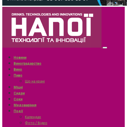
Новини
Виноградарство
Вино
Пиво
Що на крані
Міцні
Сидри
Соки
Медоваріння
Події
Календар
Фото / Відео