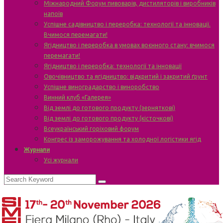
Міжнародний Форум пивоварів, дистиляторів і виробників
напоїв
Успішне садівництво і переробка: технології та інновації.
Вчимося перемагати!
Ягідництво і переробка в умовах воєнного стану: вчимося
перемагати!
Ягідництво і переробка: технології та інновації
Овочівництво та ягідництво: відкритий і закритий ґрунт
Успішне виноградарство і виноробство
Винний клуб «Галерея»
Від землі до готового продукту (зерняткові)
Від землі до готового продукту (кісточкові)
Всеукраїнський горіховий форум
Конгрес із заморожування та холодної логістики ягід
Журнали
Усі журнали