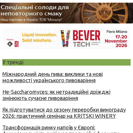
У тренді
Міжнародний день пива: виклики та нові
можливості українського пивоваріння
Не-Saccharomyces: як нетрадиційні дріжджі
змінюють сучасне пивоваріння
Як підготуватися до сезону переробки винограду
2026: практичний семінар на KRITSKI WINERY
Трансформація ринку напоїв у Європі: