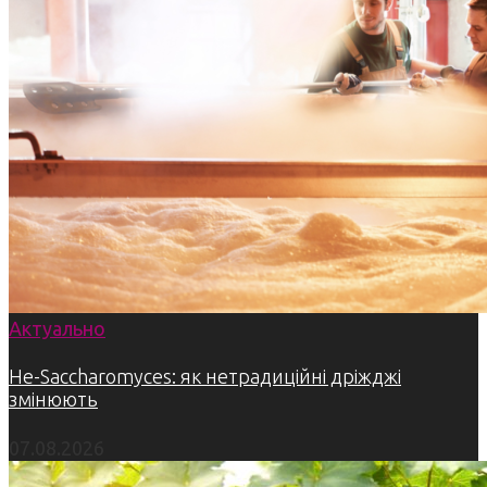
Актуально
Не-Saccharomyces: як нетрадиційні дріжджі
змінюють
07.08.2026