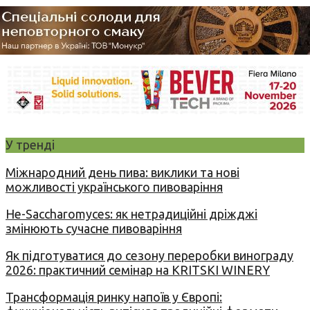
У тренді
Міжнародний день пива: виклики та нові
можливості українського пивоваріння
Не-Saccharomyces: як нетрадиційні дріжджі
змінюють сучасне пивоваріння
Як підготуватися до сезону переробки винограду
2026: практичний семінар на KRITSKI WINERY
Трансформація ринку напоїв у Європі: