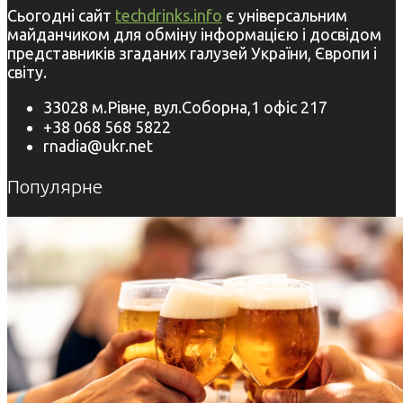
Сьогодні сайт
techdrinks.info
є універсальним
майданчиком для обміну інформацією і досвідом
представників згаданих галузей України, Європи і
світу.
33028 м.Рівне, вул.Соборна,1 офіс 217
+38 068 568 5822
rnadia@ukr.net
Популярне