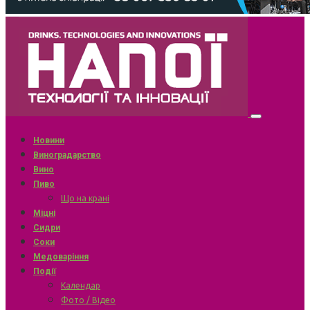
Новини
Виноградарство
Вино
Пиво
Що на крані
Міцні
Сидри
Соки
Медоваріння
Події
Календар
Фото / Відео