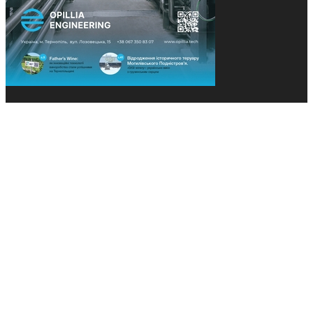
© 2013-2026 Засновники: Конєва К.В., Ящук Н.І.
Назва, концепція та дизайн проєктів медіагрупи
«Технології та Інновації» охороняється Законом
«Про авторське право». Редакція не відповідає за
тексти рекламних оголошень. Думка редакції
може не збігатися з точками зору авторів
публікацій. Передрук – з письмового дозволу
авторів проєкту.