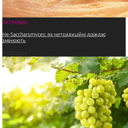
Актуально
Не-Saccharomyces: як нетрадиційні дріжджі
змінюють
07.08.2026