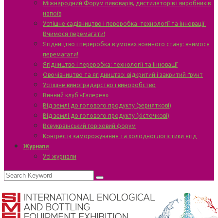
Міжнародний Форум пивоварів, дистиляторів і виробників
напоїв
Успішне садівництво і переробка: технології та інновації.
Вчимося перемагати!
Ягідництво і переробка в умовах воєнного стану: вчимося
перемагати!
Ягідництво і переробка: технології та інновації
Овочівництво та ягідництво: відкритий і закритий ґрунт
Успішне виноградарство і виноробство
Винний клуб «Галерея»
Від землі до готового продукту (зерняткові)
Від землі до готового продукту (кісточкові)
Всеукраїнський горіховий форум
Конгрес із заморожування та холодної логістики ягід
Журнали
Усі журнали