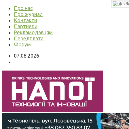
Uk
Про нас
Про журнал
Контакти
Партнери
Рекламодавцям
Передплата
Форум
07.08.2026