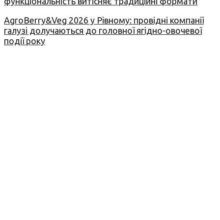
функціональність витісняє традиційні формати
AgroBerry&Veg 2026 у Рівному: провідні компанії
галузі долучаються до головної ягідно-овочевої
події року