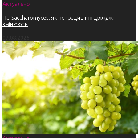
Актуально
Не-Saccharomyces: як нетрадиційні дріжджі
змінюють
07.08.2026