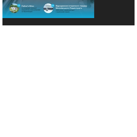
© 2013-2026 Засновники: Конєва К.В., Ящук Н.І.
Назва, концепція та дизайн проєктів медіагрупи
«Технології та Інновації» охороняється Законом
«Про авторське право». Редакція не відповідає за
тексти рекламних оголошень. Думка редакції
може не збігатися з точками зору авторів
публікацій. Передрук – з письмового дозволу
авторів проєкту.