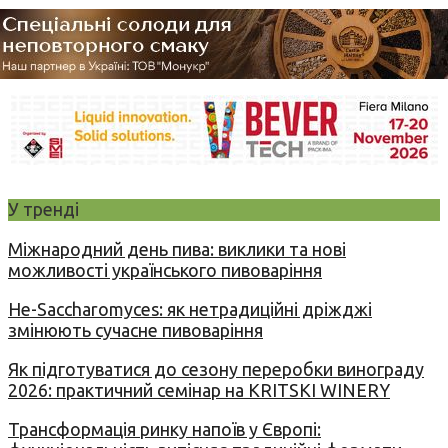
У тренді
Міжнародний день пива: виклики та нові
можливості українського пивоваріння
Не-Saccharomyces: як нетрадиційні дріжджі
змінюють сучасне пивоваріння
Як підготуватися до сезону переробки винограду
2026: практичний семінар на KRITSKI WINERY
Трансформація ринку напоїв у Європі: