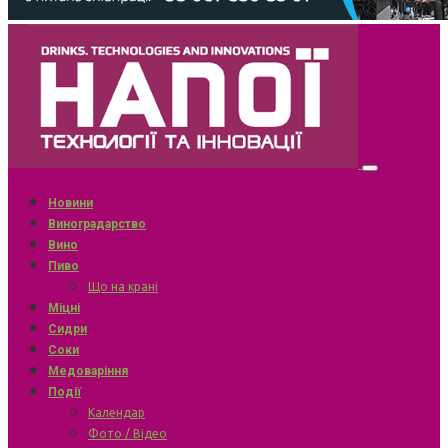
Новини
Виноградарство
Вино
Пиво
Що на крані
Міцні
Сидри
Соки
Медоваріння
Події
Календар
Фото / Відео