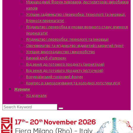
Міжнародний Форум пивоварів, дистиляторів і виробників
напоїв
Успішне садівництво і переробка: технології та інновації.
Вчимося перемагати!
Ягідництво і переробка в умовах воєнного стану: вчимося
перемагати!
Ягідництво і переробка: технології та інновації
Овочівництво та ягідництво: відкритий і закритий ґрунт
Успішне виноградарство і виноробство
Винний клуб «Галерея»
Від землі до готового продукту (зерняткові)
Від землі до готового продукту (кісточкові)
Всеукраїнський горіховий форум
Конгрес із заморожування та холодної логістики ягід
Журнали
Усі журнали