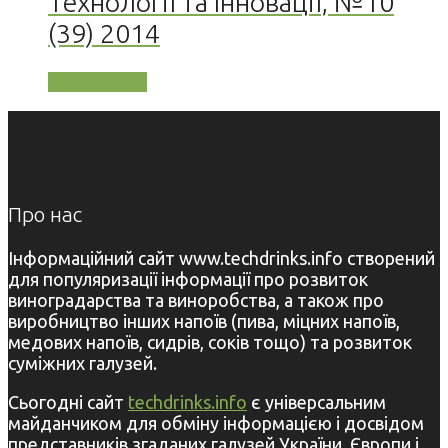
Технології та Інновації, №10
(39) 2014
Читати далі
Про нас
Інформаційний сайт www.techdrinks.info створений
для популяризації інформації про розвиток
виноградарства та виноробства, а також про
виробництво інших напоїв (пива, міцних напоїв,
медових напоїв, сидрів, соків тощо) та розвиток
суміжних галузей.
Сьогодні сайт
techdrinks.info
є універсальним
майданчиком для обміну інформацією і досвідом
представників згаданих галузей України, Європи і