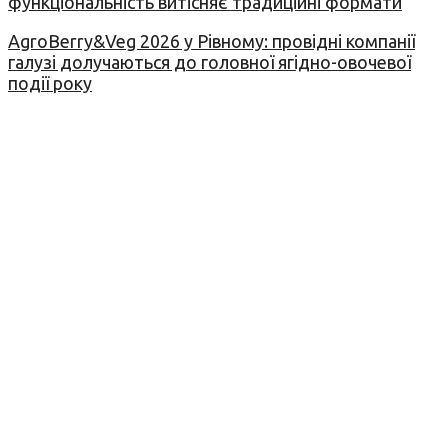
функціональність витісняє традиційні формати
AgroBerry&Veg 2026 у Рівному: провідні компанії
галузі долучаються до головної ягідно-овочевої
події року