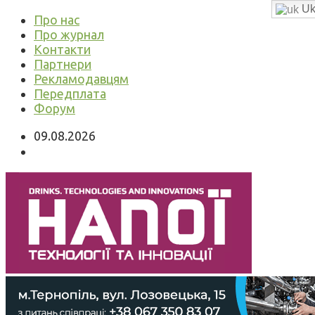
Uk
Про нас
Про журнал
Контакти
Партнери
Рекламодавцям
Передплата
Форум
09.08.2026