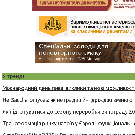
У тренді
Міжнародний день пива: виклики та нові можливості
Не-Saccharomyces: як нетрадиційні дріжджі змінюют
Як підготуватися до сезону переробки винограду 2
Трансформація ринку напоїв у Європі: функціональні