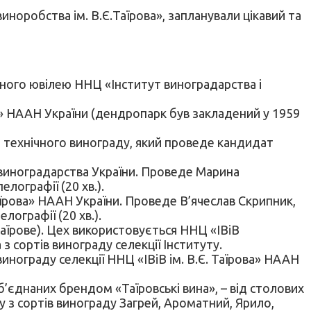
виноробства ім. В.Є.Таїрова», запланували цікавий та
ічного ювілею ННЦ «Інститут виноградарства і
а» НААН України (дендропарк був закладений у 1959
зки технічного винограду, який проведе кандидат
 виноградарства України. Проведе Марина
елографії (20 хв.).
аїрова» НААН України. Проведе В’ячеслав Скрипник,
лографії (20 хв.).
Таїрове). Цех використовується ННЦ «ІВіВ
 сортів винограду селекції Інституту.
винограду селекції ННЦ «ІВіВ ім. В.Є. Таїрова» НААН
об’єднаних брендом «Таїровські вина», – від столових
у з сортів винограду Загрей, Ароматний, Ярило,