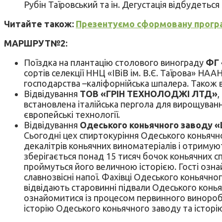
Рубін Таїровський та ін. Дегустація відбудеться
Читайте також:
Презентуємо сформовану програ
МАРШРУТ№2:
Поїздка на плантацію столового винограду
ФГ 
сортів селекції ННЦ «ІВіВ ім. В.Є. Таїрова» НАА
господарства –каліфорнійська шпалера. Також 
Відвідування
ТОВ «ГРІН ТЕХНОЛОДЖІ ЛТД»
,
встановлена італійська пергола для вирощуванн
європейські технології.
Відвідування
Одеського коньячного заводу 
Сьогодні цех спиртокуріння Одеського коньячно
декалітрів коньячних виноматеріалів і отримую
зберігається понад 15 тисяч бочок коньячних сп
проймуться його величною історією. Гості озна
славнозвісні напої. Фахівці Одеського коньячн
відвідають старовинні підвали Одеського конья
ознайомитися із процесом первинного виноробс
історію Одеського коньячного заводу та історі