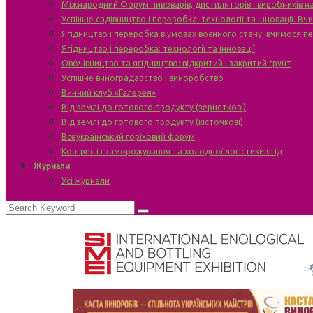
Міжнародний Форум пивоварів, дистиляторів і виробників н
Успішне садівництво і переробка: технології та інновації. В
Ягідництво і переробка в умовах воєнного стану: вчимося п
Ягідництво і переробка: технології та інновації
Овочівництво та ягідництво: відкритий і закритий ґрунт
Успішне виноградарство і виноробство
Винний клуб «Галерея»
Від землі до готового продукту (зерняткові)
Від землі до готового продукту (кісточкові)
Всеукраїнський горіховий форум
Конгрес із заморожування та холодної логістики ягід
Журнали
Усі журнали