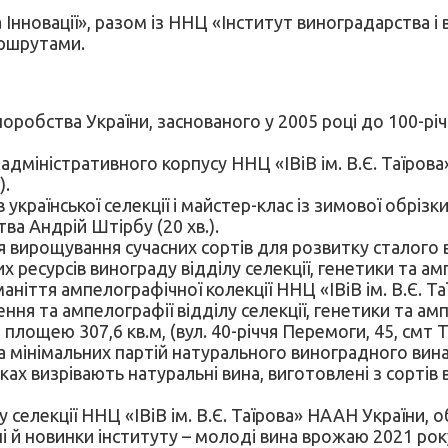
 Інновації», разом із ННЦ «Інститут виноградарства і 
аршрутами.
норобства України, заснованого у 2005 році до 100-р
дміністративного корпусу ННЦ «ІВіВ ім. В.Є. Таїров
).
 української селекції і майстер-клас із зимової обрі
тва Андрій Штірбу (20 хв.).
 вирощування сучасних сортів для розвитку сталого
них ресурсів винограду відділу селекції, генетики та амп
іття ампелографічної колекції ННЦ «ІВіВ ім. В.Є. Т
ня та ампелографії відділу селекції, генетики та ампе
площею 307,6 кв.м, (вул. 40-річчя Перемоги, 45, смт 
 мінімальних партій натурального виноградного вина з
ках визрівають натуральні вина, виготовлені з сортів 
у селекції ННЦ «ІВіВ ім. В.Є. Таїрова» НААН України, 
і й новинки інституту – молоді вина врожаю 2021 рок