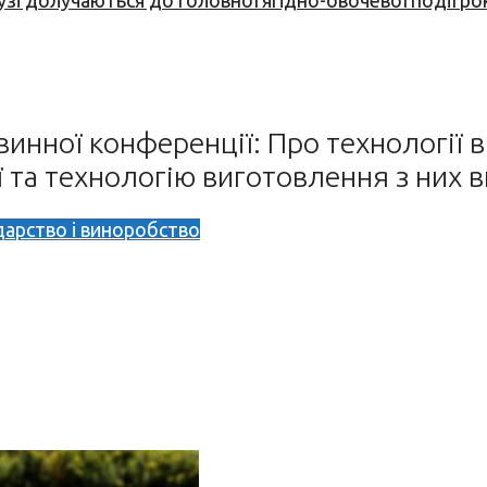
узі долучаються до головної ягідно-овочевої події ро
 винної конференції: Про технології
ї та технологію виготовлення з них 
дарство і виноробство