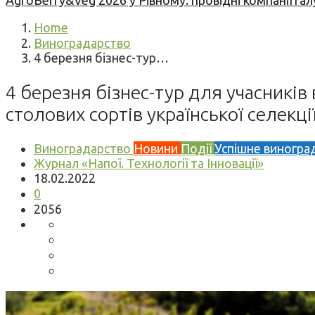
AgroBerry&Veg 2026 у Рівному: провідні компанії гал
Home
Виноградарство
4 березня бізнес-тур…
4 березня бізнес-тур для учасників
столових сортів української селекці
Виноградарство
Новини
Події
Успішне виногра
Журнал «Напої. Технології та Інновації»
18.02.2022
0
2056