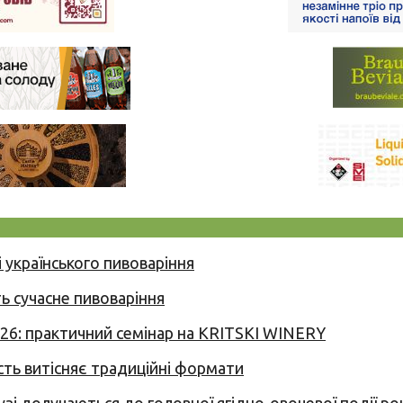
 українського пивоваріння
ь сучасне пивоваріння
026: практичний семінар на KRITSKI WINERY
сть витісняє традиційні формати