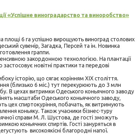
ії «Успішне виноградарство та виноробство»
 на площі 6 га успішно вирощують виноград столових
еський сувенір, Загадка, Персей та ін. Новинка
готовлення граппи.
нтенсивною закордонною технологією. На плантації
 застосовує новітні практики та передові
либоку історію, що сягає корінням XIX століття.
ння (близько 6 міс.) тут перекурюють до 3 млн
обу. В цехах витримки Одеського коньячного заводу
оцінять масштаби Одеського коньячного заводу,
ють цех спиртокуріння, побачать, як витримують
влення коньяку. Також учасники бізнес-туру
ячної справи М. Л. Шустова, де гості зможуть
мкою коньячних спиртів. Гості зануряться в
егустують високоякісні благородні напої.