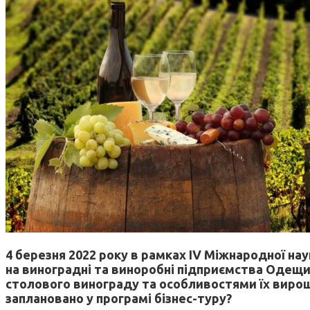
4 березня
2022 року
в рамках IV Міжнародної на
на виноградні та виноробні підприємства Одещи
столового винограду та особливостями їх вирощу
заплановано у програмі бізнес-туру?