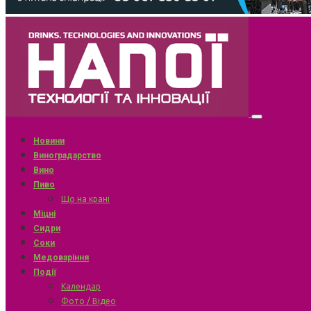
Новини
Виноградарство
Вино
Пиво
Що на крані
Міцні
Сидри
Соки
Медоваріння
Події
Календар
Фото / Відео