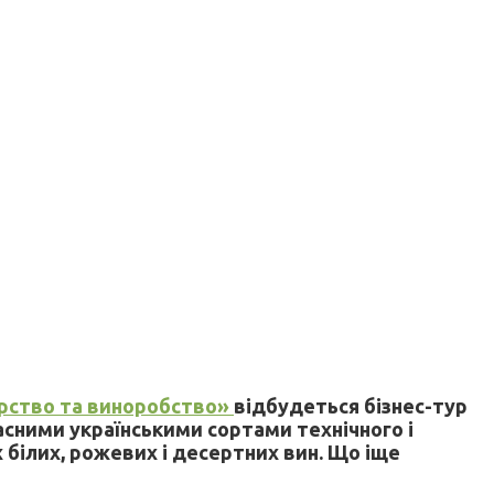
рство та виноробство»
відбудеться
бізнес-тур
сними українськими сортами технічного і
 білих, рожевих і десертних вин. Що іще