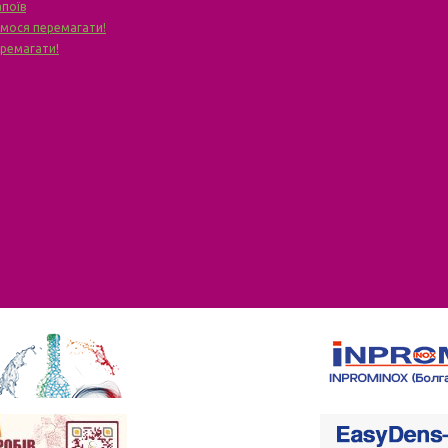
апоїв
чимося перемагати!
еремагати!