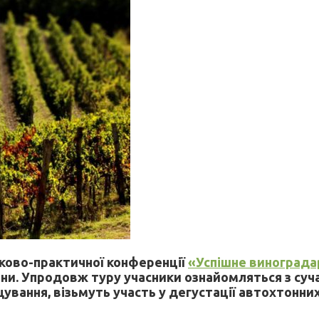
уково-практичної конференції
«Успішне винограда
ни. Упродовж туру учасники ознайомляться з суча
вання, візьмуть участь у дегустації автохтонних