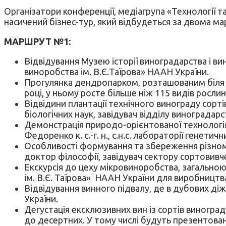
Організатори конференції, медіагрупа «Технології та
насичений бізнес-тур, який відбудеться за двома м
МАРШРУТ №1:
Відвідування Музею історії виноградарства і ви
виноробства ім. В.Є.Таїрова» НААН України.
Прогулянка дендропарком, розташованим біля а
році, у ньому росте більше ніж 115 видів рослин
Відвідини плантації технічного винограду сортів
біологічних наук, завідувач відділу виноградарс
Демонстрація природо-орієнтованої технологія
Федоренко к. с.-г. н., с.н.с. лабораторії генетич
Особливості формування та збереження різноман
доктор філософії, завідувач сектору сортовивчен
Екскурсія до цеху мікровиноробства, загальною 
ім. В.Є. Таїрова» НААН України для виробництва
Відвідування винного підвалу, де в дубових діж
України.
Дегустація ексклюзивних вин із сортів виноград
до десертних. У тому числі будуть презентован