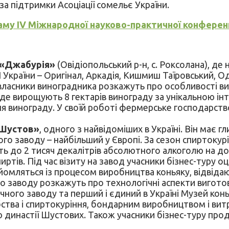
 за підтримки Асоціації сомельє України.
му IV Міжнародної науково-практичної конференц
«Джабурія»
(Овідіопольський р-н, с. Роксолана), де
Н України – Оригінал, Аркадія, Кишмиш Таїровський, Од
власники виноградника розкажуть про особливості ви
 де вирощують 8 гектарів винограду за унікальною і
я винограду. У своїй роботі фермерське господарство
«Шустов»
, одного з найвідоміших в Україні. Він має г
го заводу – найбільший у Європі. За сезон спиртокурі
ть до 2 тисяч декалітрів абсолютного алкоголю на д
иртів. Під час візиту на завод учасники бізнес-туру 
йомляться із процесом виробництва коньяку, відвіда
ого заводу розкажуть про технологічні аспекти вигото
чного заводу та перший і єдиний в Україні Музей конь
тва і спиртокуріння, бондарним виробництвом і витри
ю династії Шустових. Також учасники бізнес-туру прод