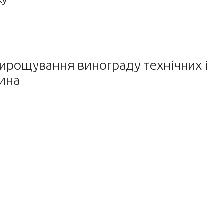
ку
 вирощування винограду технічних і
вина