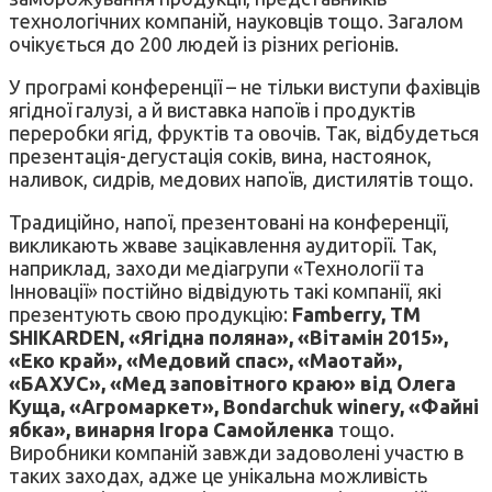
технологічних компаній, науковців тощо. Загалом
очікується до 200 людей із різних регіонів.
У програмі конференції – не тільки виступи фахівців
ягідної галузі, а й виставка напоїв і продуктів
переробки ягід, фруктів та овочів. Так, відбудеться
презентація-дегустація соків, вина, настоянок,
наливок, сидрів, медових напоїв, дистилятів тощо.
Традиційно, напої, презентовані на конференції,
викликають жваве зацікавлення аудиторії. Так,
наприклад, заходи медіагрупи «Технології та
Інновації» постійно відвідують такі компанії, які
презентують свою продукцію:
Famberry, TM
SHIKARDEN, «Ягідна поляна», «Вітамін 2015»,
«Еко край», «Медовий спас», «Маотай»,
«БАХУС», «Мед заповітного краю» від Олега
Куща, «Агромаркет», Bondarchuk winery, «Файні
ябка», винарня Ігора Самойленка
тощо.
Виробники компаній завжди задоволені участю в
таких заходах, адже це унікальна можливість