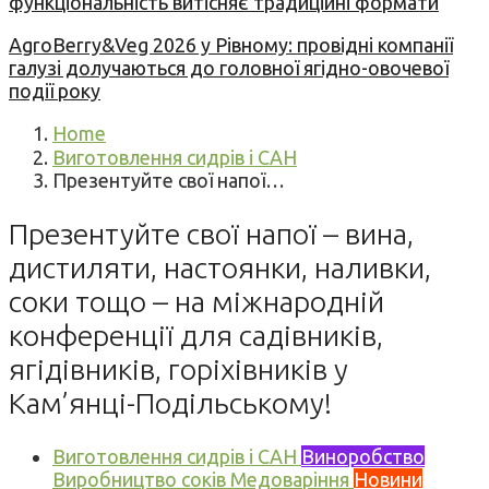
функціональність витісняє традиційні формати
AgroBerry&Veg 2026 у Рівному: провідні компанії
галузі долучаються до головної ягідно-овочевої
події року
Home
Виготовлення сидрів і САН
Презентуйте свої напої…
Презентуйте свої напої – вина,
дистиляти, настоянки, наливки,
соки тощо – на міжнародній
конференції для садівників,
ягідівників, горіхівників у
Кам’янці-Подільському!
Виготовлення сидрів і САН
Виноробство
Виробництво соків
Медоваріння
Новини