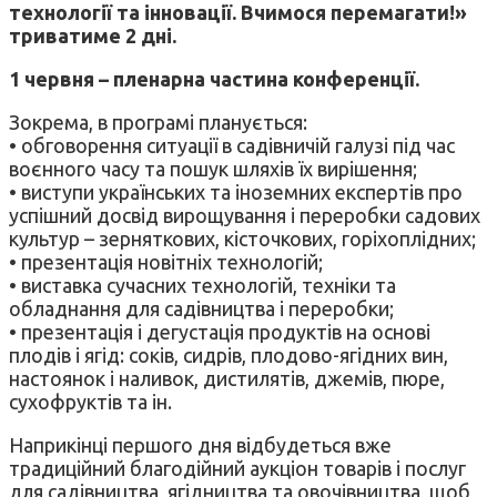
технології та інновації. Вчимося перемагати!»
триватиме 2 дні.
1 червня – пленарна частина конференції.
Зокрема, в програмі планується:
• обговорення ситуації в садівничій галузі під час
воєнного часу та пошук шляхів їх вирішення;
• виступи українських та іноземних експертів про
успішний досвід вирощування і переробки садових
культур – зерняткових, кісточкових, горіхоплідних;
• презентація новітніх технологій;
• виставка сучасних технологій, техніки та
обладнання для садівництва і переробки;
• презентація і дегустація продуктів на основі
плодів і ягід: соків, сидрів, плодово-ягідних вин,
настоянок і наливок, дистилятів, джемів, пюре,
сухофруктів та ін.
Наприкінці першого дня відбудеться вже
традиційний благодійний аукціон товарів і послуг
для садівництва, ягідництва та овочівництва, щоб