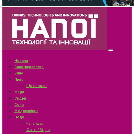
Новини
Виноградарство
Вино
Пиво
Що на крані
Міцні
Сидри
Соки
Медоваріння
Події
Календар
Фото / Відео