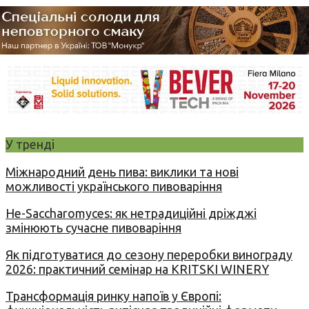
У тренді
Міжнародний день пива: виклики та нові
можливості українського пивоваріння
Не-Saccharomyces: як нетрадиційні дріжджі
змінюють сучасне пивоваріння
Як підготуватися до сезону переробки винограду
2026: практичний семінар на KRITSKI WINERY
Трансформація ринку напоїв у Європі: