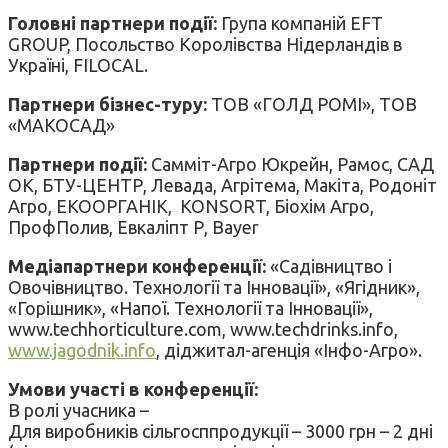
Головні партнери події:
Група компаній EFT
GROUP, Посольство Королівства Нідерландів в
Україні, FILOCAL.
Партнери бізнес-туру:
ТОВ «ГОЛД РОМІ», ТОВ
«МАКОСАД»
Партнери події:
Самміт-Агро Юкрейн, Рамос, САД
ОК, БТУ-ЦЕНТР, Левада, Агрітема, Макіта, Родоніт
Агро, ЕКООРГАНІК, KONSORT, Біохім Агро,
ПрофПолив, Евкаліпт Р, Bayer
Медіапартнери конференції:
«Садівництво і
Овочівництво. Технології та Інновації», «Ягідник»,
«Горішник», «Напої. Технології та Інновації»,
www.techhorticulture.com, www.techdrinks.info,
www.jagodnik.info
, діджитал-агенція «Інфо-Агро».
Умови участі в конференції:
В ролі учасника –
Для виробників сільгосппродукції – 3000 грн – 2 дні