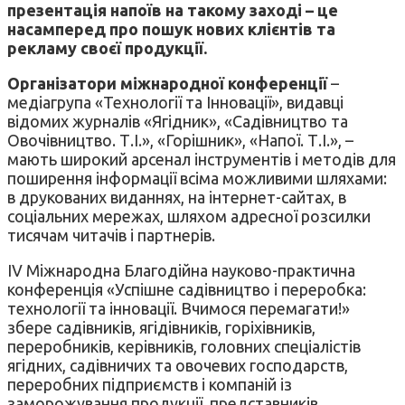
презентація напоїв на такому заході – це
насамперед про пошук нових клієнтів та
рекламу своєї продукції.
Організатори міжнародної конференції
–
медіагрупа «Технології та Інновації», видавці
відомих журналів «Ягідник», «Садівництво та
Овочівництво. Т.І.», «Горішник», «Напої. Т.І.», –
мають широкий арсенал інструментів і методів для
поширення інформації всіма можливими шляхами:
в друкованих виданнях, на інтернет-сайтах, в
соціальних мережах, шляхом адресної розсилки
тисячам читачів і партнерів.
IV Міжнародна Благодійна науково-практична
конференція «Успішне садівництво і переробка:
технології та інновації. Вчимося перемагати!»
збере садівників, ягідівників, горіхівників,
переробників, керівників, головних спеціалістів
ягідних, садівничих та овочевих господарств,
переробних підприємств і компаній із
заморожування продукції, представників