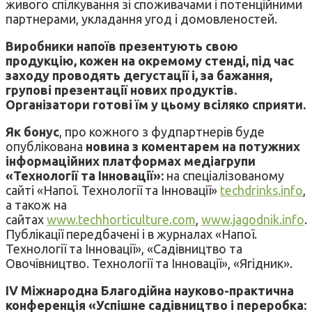
живого спілкування зі споживачами і потенційними
партнерами, укладання угод і домовленостей.
Виробники напоїв презентують свою
продукцію, кожен на окремому стенді, під час
заходу проводять дегустації і, за бажання,
групові презентації нових продуктів.
Організатори готові їм у цьому всіляко сприяти.
Як бонус
, про кожного з фудпартнерів буде
опублікована
новина з коментарем на потужних
інформаційних платформах медіагрупи
«Технології та Інновації»:
на спеціалізованому
сайті «Напої. Технології та Інновації»
techdrinks.info
,
а також на
сайтах
www.techhorticulture.com
,
www.jagodnik.info
.
Публікації передбачені і в журналах «Напої.
Технології та Інновації», «Садівництво та
Овочівництво. Технології та Інновації», «Ягідник».
IV Міжнародна Благодійна науково-практична
конференція «Успішне садівництво і переробка: