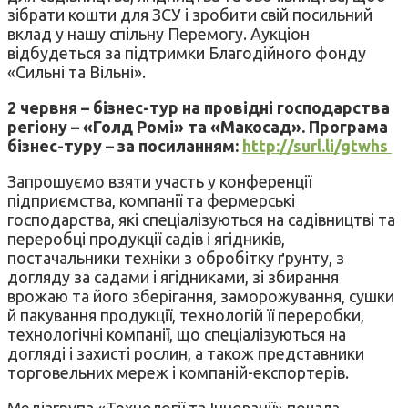
зібрати кошти для ЗСУ і зробити свій посильний
вклад у нашу спільну Перемогу. Аукціон
відбудеться за підтримки Благодійного фонду
«Сильні та Вільні».
2 червня – бізнес-тур на провідні господарства
регіону – «Голд Ромі» та «Макосад». Програма
бізнес-туру – за посиланням:
http://surl.li/gtwhs
Запрошуємо взяти участь у конференції
підприємства, компанії та фермерські
господарства, які спеціалізуються на садівництві та
переробці продукції садів і ягідників,
постачальники техніки з обробітку ґрунту, з
догляду за садами і ягідниками, зі збирання
врожаю та його зберігання, заморожування, сушки
й пакування продукції, технологій її переробки,
технологічні компанії, що спеціалізуються на
догляді і захисті рослин, а також представники
торговельних мереж і компаній-експортерів.
Медіагрупа «Технології та Інновації» почала