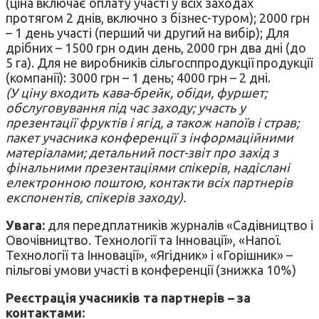
(ціна включає оплату участі у всіх заходах
протягом 2 днів, включно з бізнес-туром); 2000 грн
– 1 день участі (перший чи другий на вибір); Для
дрібних – 1500 грн один день, 2000 грн два дні (до
5 га). Для не виробників сільгосппродукції продукції
(компанії): 3000 грн – 1 день; 4000 грн – 2 дні.
(У ціну входить кава-брейк, обіди, фуршет;
обслуговування під час заходу; участь у
презентації фруктів і ягід, а також напоїв і страв;
пакет учасника конференції з інформаційними
матеріалами; детальний пост-звіт про захід з
фінальними презентаціями спікерів, надіслані
електронною поштою, контакти всіх партнерів
експонентів, спікерів заходу).
Увага:
для передплатників журналів «Садівництво і
Овочівництво. Технології та Інновації», «Напої.
Технології та Інновації», «Ягідник» і «Горішник» –
пільгові умови участі в конференції (знижка 10%)
Реєстрація учасників та партнерів – за
контактами: