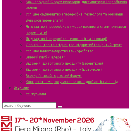
Міжнародний Форум пивоварів, дистиляторів і виробників
напоїв
Успішне садівництво і переробка: технології та інновації.
Вчимося перемагати!
Ягідництво і переробка в умовах воєнного стану: вчимося
перемагати!
Ягідництво і переробка: технології та інновації
Овочівництво та ягідництво: відкритий і закритий ґрунт
Успішне виноградарство і виноробство
Винний клуб «Галерея»
Від землі до готового продукту (зерняткові)
Від землі до готового продукту (кісточкові)
Всеукраїнський горіховий форум
Конгрес із заморожування та холодної логістики ягід
Журнали
Усі журнали