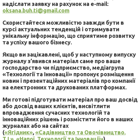
надіслати заявку на рахунок на e-mail:
oksana.buh.ti@gmail.com
Скористайтеся можливістю завжди бути в
курсі актуальних тенденцій і отримувати
унікальну інформацію, що сприятиме розвитку
та успіху вашого бізнесу.
Якщо ви зацікавлені, щоб у наступному випуску
журналу з’явився матеріал саме про ваше
господарство чи підприємство, медіагрупа
«Технології та Інновації» пропонує розміщення
новин і презентаційних матеріалів про компанії
на електронних та друкованих платформах.
Ми готові підготувати матеріал про ваш досвід
або досвід ваших клієнтів, висвітлити
впровадження сучасних технологій та
інноваційних рішень і розмістити його в наших
журналах або на сайтах
(
«Ягідник»
,
«Садівництво та Овочівництво.
Т.І.»
,
«Напої. Технології та Інновації»
).