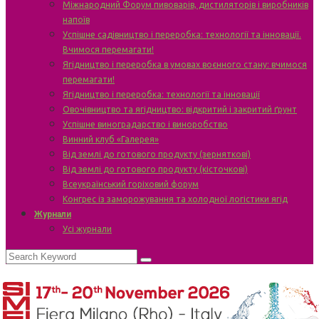
Міжнародний Форум пивоварів, дистиляторів і виробників
напоїв
Успішне садівництво і переробка: технології та інновації.
Вчимося перемагати!
Ягідництво і переробка в умовах воєнного стану: вчимося
перемагати!
Ягідництво і переробка: технології та інновації
Овочівництво та ягідництво: відкритий і закритий ґрунт
Успішне виноградарство і виноробство
Винний клуб «Галерея»
Від землі до готового продукту (зерняткові)
Від землі до готового продукту (кісточкові)
Всеукраїнський горіховий форум
Конгрес із заморожування та холодної логістики ягід
Журнали
Усі журнали