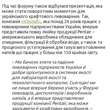
Під час форуму також відбулася презентація, яка
може стати поворотним моментом для
українського крафтового пивоваріння. Так,
компанія
«Юнілаб»
, яка понад 20 років працює з
пивоварними підприємствами України, вперше
представила повну лінійку продукції Pentair –
американського виробника обладнання для
очищення, фільтрації й обробки води, а також та
процесного устаткування для галузі виготовлення
напоїв що працює у більш ніж 150 країнах світу.
– Ми бачили злети та падіння
пивоварних підприємств України й
добре орієнтуємося в системах якості
для лабораторій якості та
технологічного контролю. Сьогодні ми
не лише вперше беремо участь у Форумі
пивоварів, дистиляторів і виробників
напоїв, а й вперше представляємо
продукції компанії Pentair, яка може
зацікавити й крафтових виробників, –