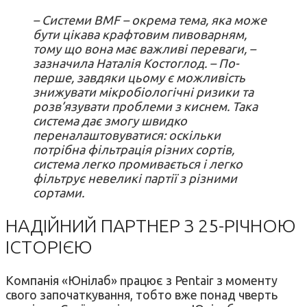
– Системи BMF – окрема тема, яка може
бути цікава крафтовим пивоварням,
тому що вона має важливі переваги, –
зазначила Наталія Костоглод. – По-
перше, завдяки цьому є можливість
знижувати мікробіологічні ризики та
розв’язувати проблеми з киснем. Така
система дає змогу швидко
переналаштовуватися: оскільки
потрібна фільтрація різних сортів,
система легко промивається і легко
фільтрує невеликі партії з різними
сортами.
НАДІЙНИЙ ПАРТНЕР З 25-РІЧНОЮ
ІСТОРІЄЮ
Компанія «Юнілаб» працює з Pentair з моменту
свого започаткування, тобто вже понад чверть