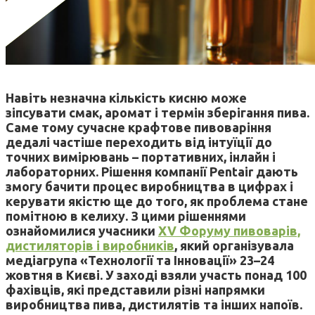
Навіть незначна кількість кисню може
зіпсувати смак, аромат і термін зберігання пива.
Саме тому сучасне крафтове пивоваріння
дедалі частіше переходить від інтуїції до
точних вимірювань – портативних, інлайн і
лабораторних. Рішення компанії Pentair дають
змогу бачити процес виробництва в цифрах і
керувати якістю ще до того, як проблема стане
помітною в келиху. З цими рішеннями
ознайомилися учасники
XV Форуму пивоварів,
дистиляторів і виробників
, який організувала
медіагрупа «Технології та Інновації» 23–24
жовтня в Києві. У заході взяли участь понад 100
фахівців, які представили різні напрямки
виробництва пива, дистилятів та інших напоїв.