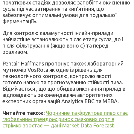
початкових стадіях дозволяє запобігти окисненню
сусла під час затирання та кип’ятіння, що
забезпечує оптимальні умови для подальшої
ферментації».
Для контролю каламутності інлайн-прилади
найчастіше встановлюють після етапу сусла, до і
після фільтрування (якщо воно є) та перед
розливом.
Pentair Haffmans пропонує також лабораторний
мутномір VosRota як одне із рішень для
технологічного контролю, контролю якості
готовго напою та прогнозуванню стійкості пива.
Відмічається , що що обидва виконання приладів
відповідають рекомендаціям авторитетних
експертних організацій Analytica EBC та MEBA.
Читайте також:
Чорничне та фруктове пиво стає
глобальним трендом: ринок смакових сортів
стрімко зростає — дані Market Data Forecast