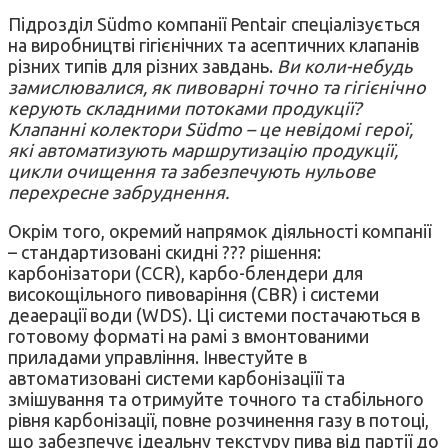
Підрозділ Südmo компанії Pentair спеціалізується
на виробництві гігієнічних та асептичних клапанів
різних типів для різних завдань.
Ви коли-небудь
замислювалися, як пивоварні точно та гігієнічно
керують складними потоками продукції?
Клапанні колектори Südmo – це невідомі герої,
які автоматизують маршрутизацію продукції,
цикли очищення та забезпечують нульове
перехресне забруднення.
Окрім того, окремий напрямок діяльності компанії
– стандартизовані скидні ??? рішення:
карбонізатори (CCR), карбо-блендери для
високощільного пивоваріння (CBR) і системи
деаерації води (WDS). Ці системи постачаються в
готовому форматі на рамі з вмонтованими
приладами управління. Інвестуйте в
автоматизовані системи карбонізаціїї та
змішування та отримуйте точного та стабільного
рівня карбонізації, повне розчинення газу в потоці,
що забезпечує ідеальну текстуру пива від партії до