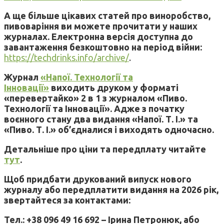
А ще більше цікавих статей про виноробство,
пивоваріння ви можете прочитати у наших
журналах. Електронна версія доступна до
завантаження безкоштовно на період війни:
https://techdrinks.info/archive/
.
Журнал
«Напої. Технології та
Інновації»
виходить друком у форматі
«перевертайко» 2 в 1 з журналом «Пиво.
Технології та Інновації». Адже з початку
воєнного стану два видання «Напої. Т. І.» та
«Пиво. Т. І.» об’єдналися і виходять одночасно.
Детальніше про ціни та передплату читайте
тут
.
Щоб придбати друкований випуск нового
журналу або передплатити видання на 2026 рік,
звертайтеся за контактами:
Тел.: +38 096 49 16 692 – Ірина Петронюк, або