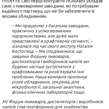
століття. Свої перші контракти «Юнілаб» укладав
саме з пивоварними заводами, які потребували
надійного партнера, що міг би забезпечити їх
якісним обладнанням.
– Ми працюємо з багатьма заводами,
практично з усіма великими
підприємствами, але дуже мало
представлені в крафтовому сегменті, –
зізналася під час свого виступу Наталія
Костоглод. – Ми сподіваємося, що
завдяки Форуму пивоварів,
дистиляторів і виборників напоїв ми
будемо частіше зустрічатися з
крафтовиками та розв’язувати їхні
проблеми. Наша компанія пропонує
різне обладнання, зокрема, для
мікробіології, загальної аналітики,
фізико-хімічних лабораторій тощо.
XV Форум пивоварів, дистиляторів і виробників
напоїв став платформою для знайомства