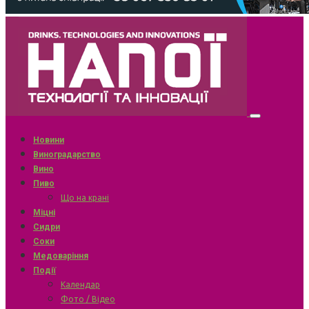
Новини
Виноградарство
Вино
Пиво
Що на крані
Міцні
Сидри
Соки
Медоваріння
Події
Календар
Фото / Відео