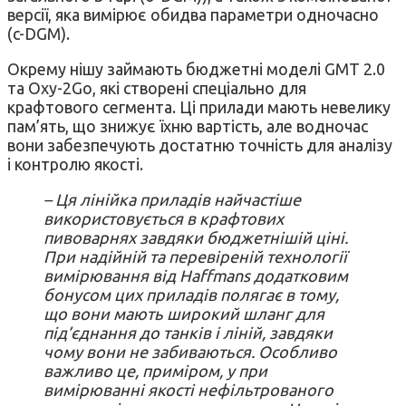
версії, яка вимірює обидва параметри одночасно
(c-DGM).
Окрему нішу займають бюджетні моделі GMT 2.0
та Oxy-2Go, які створені спеціально для
крафтового сегмента. Ці прилади мають невелику
пам’ять, що знижує їхню вартість, але водночас
вони забезпечують достатню точність для аналізу
і контролю якості.
– Ця лінійка приладів найчастіше
використовується в крафтових
пивоварнях завдяки бюджетнішій ціні.
При надійній та перевіреній технології
вимірювання від Haffmans додатковим
бонусом цих приладів полягає в тому,
що вони мають широкий шланг для
під’єднання до танків і ліній, завдяки
чому вони не забиваються. Особливо
важливо це, приміром, у при
вимірюванні якості нефільтрованого