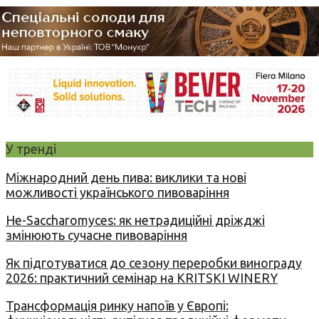
У тренді
Міжнародний день пива: виклики та нові
можливості українського пивоваріння
Не-Saccharomyces: як нетрадиційні дріжджі
змінюють сучасне пивоваріння
Як підготуватися до сезону переробки винограду
2026: практичний семінар на KRITSKI WINERY
Трансформація ринку напоїв у Європі: