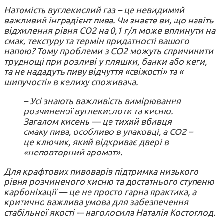
Натомість вуглекислий газ – це невидимий
важливий інградієнт пива. Чи знаєте ви, що навіть
відхилення рівня CO2 на 0,1 г/л може вплинути на
смак, текстуру та термін придатності вашого
напою? Тому проблеми з CO2 можуть спричинити
труднощі при розливі у пляшки, банки або кеги,
та не нададуть пиву відчуття «свіжості» та «
шипучості» в келиху споживача.
– Усі знають важливість вимірювання
розчиненої вуглекислоти та кисню.
Загалом кисень — це тихий вбивця
смаку пива, особливо в упаковці, а СО2 –
це ключик, який відкриває двері в
«неповторний аромат».
Для крафтових пивоварів підтримка низького
рівня розчиненого кисню та достатнього ступеню
карбоніхації — це не просто гарна практика, а
критично важлива умова для забезпечення
стабільної якості -– наголосила Наталія Костоглод.