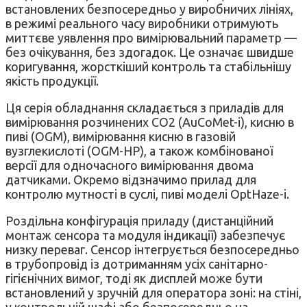
встановлених безпосередньо у виробничих лініях,
в режимі реального часу виробники отримують
миттєве уявлення про вимірювальний параметр —
без очікування, без здогадок. Це означає швидше
коригування, жорсткіший контроль та стабільнішу
якість продукції.
Ця серія обладнання складається з приладів для
вимірювання розчинених CO2 (AuCoMet-i), кисню в
пиві (OGM), вимірювання кисню в газовій
вузглекислоті (OGM-HP), а також комбінованої
версії для одночасного вимірювання двома
датчиками. Окремо відзначимо прилад для
контролю мутності в суслі, пиві моделі OptHaze-i.
Роздільна конфігурація приладу (дистанційний
монтаж сенсора та модуля індикації) забезпечує
низку переваг. Сенсор інтегрується безпосередньо
в трубопровід із дотриманням усіх санітарно-
гігієнічних вимог, тоді як дисплей може бути
встановлений у зручній для оператора зоні: на стіні,