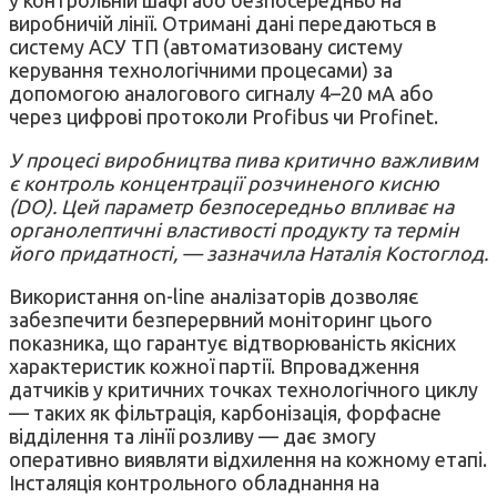
у контрольній шафі або безпосередньо на
виробничій лінії. Отримані дані передаються в
систему АСУ ТП (автоматизовану систему
керування технологічними процесами) за
допомогою аналогового сигналу 4–20 мА або
через цифрові протоколи Profibus чи Profinet.
У процесі виробництва пива критично важливим
є контроль концентрації розчиненого кисню
(DO). Цей параметр безпосередньо впливає на
органолептичні властивості продукту та термін
його придатності, — зазначила Наталія Костоглод.
Використання on-line аналізаторів дозволяє
забезпечити безперервний моніторинг цього
показника, що гарантує відтворюваність якісних
характеристик кожної партії. Впровадження
датчиків у критичних точках технологічного циклу
— таких як фільтрація, карбонізація, форфасне
відділення та лінїї розливу — дає змогу
оперативно виявляти відхилення на кожному етапі.
Інсталяція контрольного обладнання на