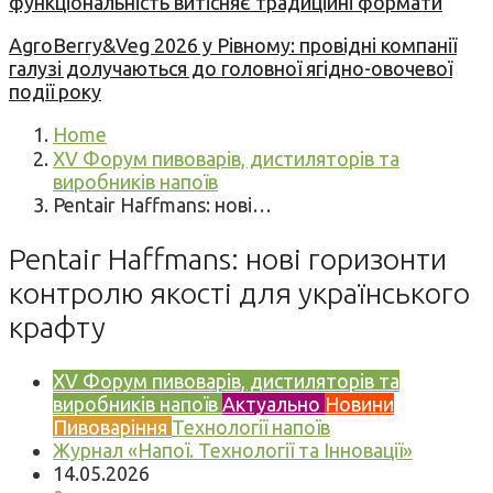
функціональність витісняє традиційні формати
AgroBerry&Veg 2026 у Рівному: провідні компанії
галузі долучаються до головної ягідно-овочевої
події року
Home
XV Форум пивоварів, дистиляторів та
виробників напоїв
Pentair Haffmans: нові…
Pentair Haffmans: нові горизонти
контролю якості для українського
крафту
XV Форум пивоварів, дистиляторів та
виробників напоїв
Актуально
Новини
Пивоваріння
Технології напоїв
Журнал «Напої. Технології та Інновації»
14.05.2026