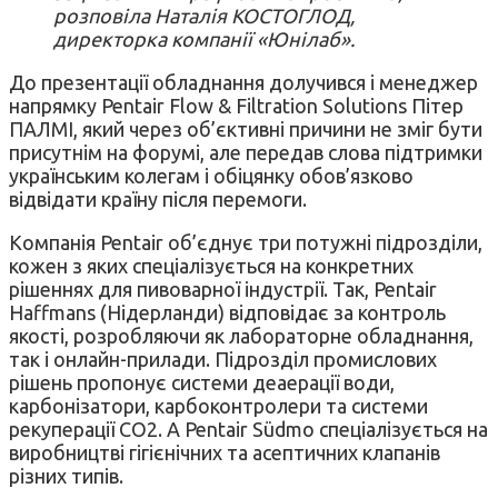
розповіла Наталія КОСТОГЛОД,
директорка компанії «Юнілаб».
До презентації обладнання долучився і менеджер
напрямку Pentair Flow & Filtration Solutions Пітер
ПАЛМІ, який через об’єктивні причини не зміг бути
присутнім на форумі, але передав слова підтримки
українським колегам і обіцянку обов’язково
відвідати країну після перемоги.
Компанія Pentair об’єднує три потужні підрозділи,
кожен з яких спеціалізується на конкретних
рішеннях для пивоварної індустрії. Так, Pentair
Haffmans (Нідерланди) відповідає за контроль
якості, розробляючи як лабораторне обладнання,
так і онлайн-прилади. Підрозділ промислових
рішень пропонує системи деаерації води,
карбонізатори, карбоконтролери та системи
рекуперації CO2. А Pentair Südmo спеціалізується на
виробництві гігієнічних та асептичних клапанів
різних типів.