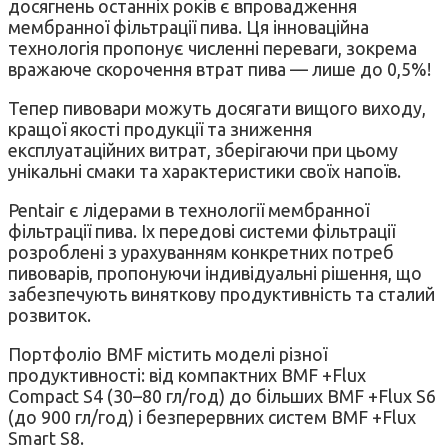
досягнень останніх років є впровадження
мембранної фільтрації пива. Ця інноваційна
технологія пропонує численні переваги, зокрема
вражаюче скорочення втрат пива — лише до 0,5%!
Тепер пивовари можуть досягати вищого виходу,
кращої якості продукції та зниження
експлуатаційних витрат, зберігаючи при цьому
унікальні смаки та характеристики своїх напоїв.
Pentair є лідерами в технології мембранної
фільтрації пива. Іх передові системи фільтрації
розроблені з урахуванням конкретних потреб
пивоварів, пропонуючи індивідуальні рішення, що
забезпечують виняткову продуктивність та сталий
розвиток.
Портфоліо BMF містить моделі різної
продуктивності: від компактних BMF +Flux
Compact S4 (30–80 гл/год) до більших BMF +Flux S6
(до 900 гл/год) і безперервних систем BMF +Flux
Smart S8.