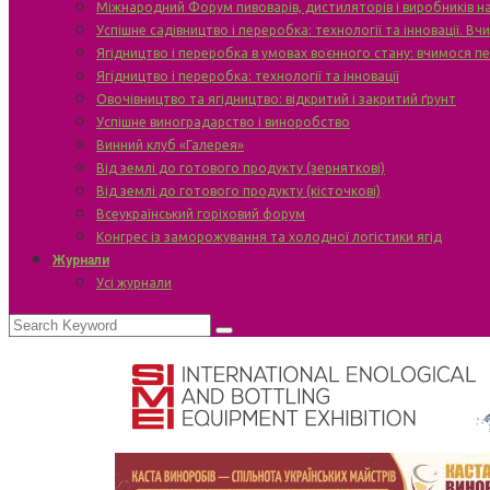
Міжнародний Форум пивоварів, дистиляторів і виробників н
Успішне садівництво і переробка: технології та інновації. В
Ягідництво і переробка в умовах воєнного стану: вчимося п
Ягідництво і переробка: технології та інновації
Овочівництво та ягідництво: відкритий і закритий ґрунт
Успішне виноградарство і виноробство
Винний клуб «Галерея»
Від землі до готового продукту (зерняткові)
Від землі до готового продукту (кісточкові)
Всеукраїнський горіховий форум
Конгрес із заморожування та холодної логістики ягід
Журнали
Усі журнали