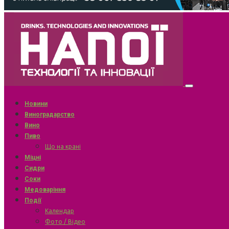
Новини
Виноградарство
Вино
Пиво
Що на крані
Міцні
Сидри
Соки
Медоваріння
Події
Календар
Фото / Відео