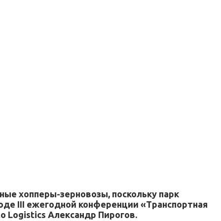
тные хопперы-зерновозы, поскольку парк
оде III ежегодной конференции «Транспортная
o Logistics Александр Пирогов.