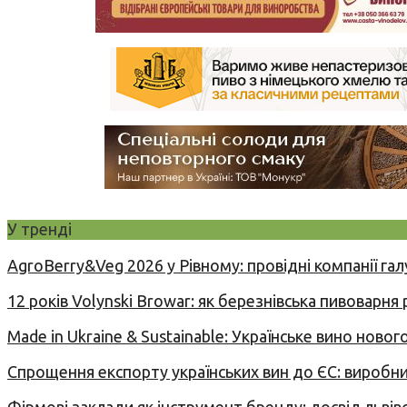
У тренді
AgroBerry&Veg 2026 у Рівному: провідні компанії гал
12 років Volynski Browar: як березнівська пивоварня
Made in Ukraine & Sustainable: Українське вино но
Спрощення експорту українських вин до ЄС: вироб