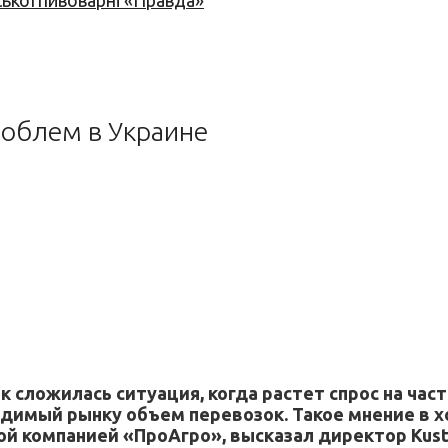
ської пивоварні «Правда»
роблем в Украине
сложилась ситуация, когда растет спрос на час
димый рынку объем перевозок. Такое мнение в х
ой компанией «ПроАгро», высказал директор Kust