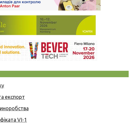
ку
та експорт
 виноробства
іката VI-1