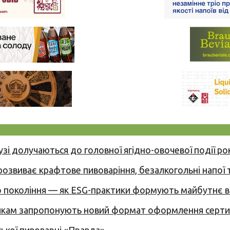
узі долучаються до головної ягідно-овочевої події ро
 розвиває крафтове пивоваріння, безалкогольні напої 
вого покоління — як ESG-практики формують майбутнє
никам запропонують новий формат оформлення сертиф