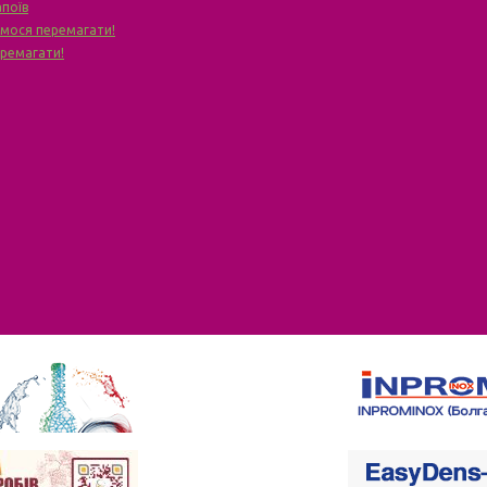
апоїв
чимося перемагати!
еремагати!