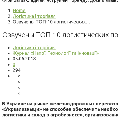
Фірмові заклади як інструмент бренду: досвід львів
Home
Логістика і торгівля
Озвучены ТОП-10 логистических…
Озвучены ТОП-10 логистических п
Логістика і торгівля
Журнал «Напої. Технології та Інновації»
05.06.2018
0
294
В Украине на рынке железнодорожных перевозок 
«Укрзализныци» не способен обеспечить необхо
логистика и склад в агробизнесе», организованн