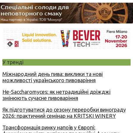
У тренді
Міжнародний день пива: виклики та нові
можливості українського пивоваріння
Не-Saccharomyces: як нетрадиційні дріжджі
змінюють сучасне пивоваріння
Як підготуватися до сезону переробки винограду
2026: практичний семінар на KRITSKI WINERY
Трансформація ринку напоїв у Європі: