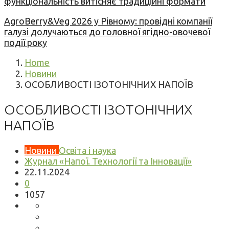
функціональність витісняє традиційні формати
AgroBerry&Veg 2026 у Рівному: провідні компанії
галузі долучаються до головної ягідно-овочевої
події року
Home
Новини
ОСОБЛИВОСТІ ІЗОТОНІЧНИХ НАПОЇВ
ОСОБЛИВОСТІ ІЗОТОНІЧНИХ
НАПОЇВ
Новини
Освіта і наука
Журнал «Напої. Технології та Інновації»
22.11.2024
0
1057