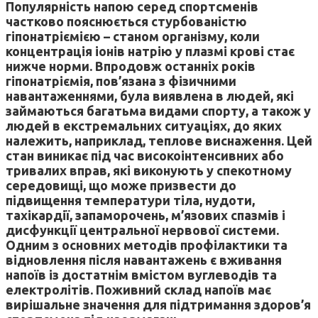
Популярність напою серед спортсменів
частково пояснюється стурбованістю
гіпонатріємією – станом організму, коли
концентрація іонів натрію у плазмі крові стає
нижче норми. Впродовж останніх років
гіпонатріємія, пов’язана з фізичними
навантаженнями, була виявлена в людей, які
займаються багатьма видами спорту, а також у
людей в екстремальних ситуаціях, до яких
належить, наприклад, теплове виснаження. Цей
стан виникає під час високоінтенсивних або
тривалих вправ, які виконують у спекотному
середовищі, що може призвести до
підвищення температури тіла, нудоти,
тахікардії, запаморочень, м’язових спазмів і
дисфункції центральної нервової системи.
Одним з основних методів профілактики та
відновлення після навантажень є вживання
напоїв із достатнім вмістом вуглеводів та
електролітів. Поживний склад напоїв має
вирішальне значення для підтримання здоров’я