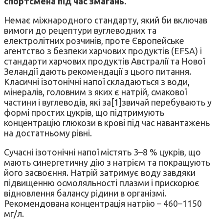
спортсмена під час змагань.
Немає міжнародного стандарту, який би включав
вимоги до рецептури вуглеводних та
електролітних розчинів, проте Європейське
агентство з безпеки харчових продуктів (EFSA) і
стандарти харчових продуктів Австралії та Нової
Зеландії дають рекомендації з цього питання.
Класичні ізотонічні напої складаються з води,
мінералів, головним з яких є натрій, смакової
частини і вуглеводів, які за[1]звичай перебувають у
формі простих цукрів, що підтримують
концентрацію глюкози в крові під час навантажень
на достатньому рівні.
Сучасні ізотонічні напої містять 3–8 % цукрів, що
мають синергетичну дію з натрієм та покращують
його засвоєння. Натрій затримує воду завдяки
підвищенню осмоляльності плазми і прискорює
відновлення балансу рідини в організмі.
Рекомендована концентрація натрію – 460–1150
мг/л.