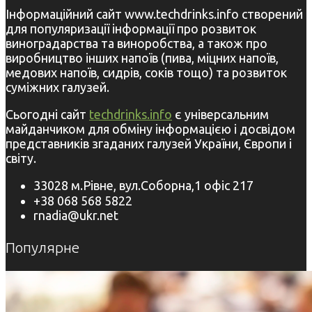
Інформаційний сайт www.techdrinks.info створений
для популяризації інформації про розвиток
виноградарства та виноробства, а також про
виробництво інших напоїв (пива, міцних напоїв,
медових напоїв, сидрів, соків тощо) та розвиток
суміжних галузей.
Сьогодні сайт
techdrinks.info
є універсальним
майданчиком для обміну інформацією і досвідом
представників згаданих галузей України, Європи і
світу.
33028 м.Рівне, вул.Соборна,1 офіс 217
+38 068 568 5822
rnadia@ukr.net
Популярне