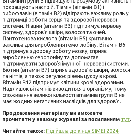
Вітаміни групи В підвищують розумову активність і
покращують настрій. Тіамін (вітамін B1) і
рибофлавін (вітамін В2) відіграють важливу роль у
підтримці роботи серця та здорової нервової
системи. Ніацин (вітамін В3) підтримує нервову
систему, здоров’я шкіри, волосся та очей.
Пантотенова кислота (вітамін B5) критично
важлива для вироблення гемоглобіну. Вітамін B6
підтримує здорову роботу мозку, сприяє
виробленню серотоніну та допомагає
підтримувати здоров’я імунної і нервової системи.
Біотин (вітамін B7) сприяє здоров’ю шкіри, волосся
та нігтів, а також регулює рівень цукру в крові.
Вітамін В12 підтримує клітини крові здоровими.
Надлишок вітамінів виводиться з організму, тому
споживання великої кількості вітамінів групи В не
має жодних негативних наслідків для здоров’я.
Продовження матеріалу ви зможете
прочитати у нашому журналі за посиланням
тут
.
Читайте також:
Підійшла до кінця SIMEI 2024,