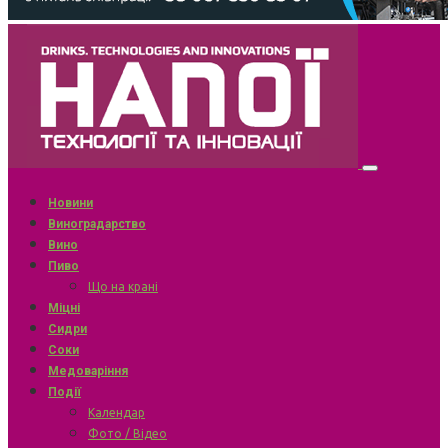
Новини
Виноградарство
Вино
Пиво
Що на крані
Міцні
Сидри
Соки
Медоваріння
Події
Календар
Фото / Відео