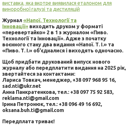
виставка, яка вкотре виявилася еталоном для
виноробної галузі та дистиляцій
Журнал
«Напої. Технології та
Інновації»
виходить друком у форматі
«перевертайко» 2 в 1 з журналом «Пиво.
Технології та Інновації». Адже з початку
воєнного стану два видання «Напої. Т. І.» та
«Пиво. Т. І.» об’єдналися і виходять одночасно.
Щоб придбати друкований випуск нового
журналу або передплатити видання на 2025 рік,
звертайтеся за контактами:
Лариса Товкач, менеджер, +38 097 968 95 16,
sad.nti@ukr.net
Анна Панкратенкова, тел.: +38 097 75 92 583,
reklama.nti@gmail.com
Ірина Петронюк, тел.: +38 096 49 16 692,
oksana.buh.ti@gmail.com
Передплата триває!