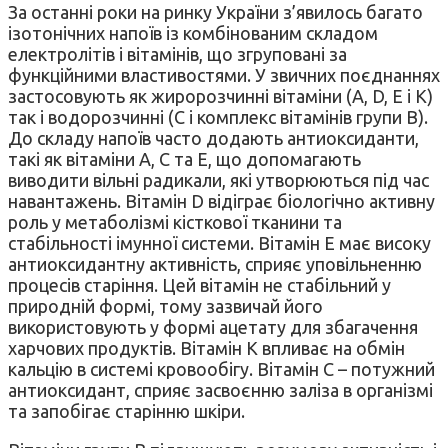
За останні роки на ринку України з’явилось багато
ізотонічних напоїв із комбінованим складом
електролітів і вітамінів, що згруповані за
функційними властивостями. У звичних поєднаннях
застосовують як жиророзчинні вітаміни (A, D, E і K)
так і водорозчинні (С і комплекс вітамінів групи B).
До складу напоїв часто додають антиоксиданти,
такі як вітаміни А, С та Е, що допомагають
виводити вільні радикали, які утворюються під час
навантажень. Вітамін D відіграє біологічно активну
роль у метаболізмі кісткової тканини та
стабільності імунної системи. Вітамін Е має високу
антиоксидантну активність, сприяє уповільненню
процесів старіння. Цей вітамін не стабільний у
природній формі, тому зазвичай його
використовують у формі ацетату для збагачення
харчових продуктів. Вітамін К впливає на обмін
кальцію в системі кровообігу. Вітамін С – потужний
антиоксидант, сприяє засвоєнню заліза в організмі
та запобігає старінню шкіри.