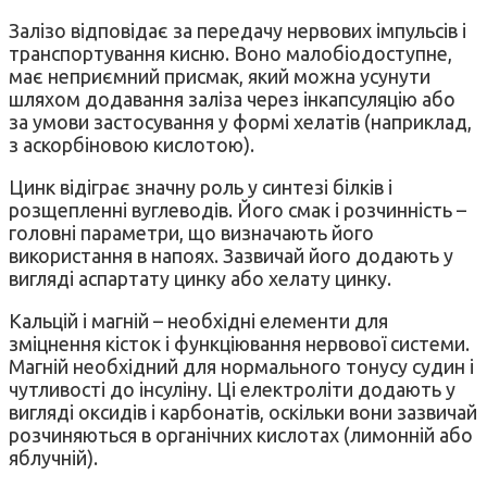
Залізо відповідає за передачу нервових імпульсів і
транспортування кисню. Воно малобіодоступне,
має неприємний присмак, який можна усунути
шляхом додавання заліза через інкапсуляцію або
за умови застосування у формі хелатів (наприклад,
з аскорбіновою кислотою).
Цинк відіграє значну роль у синтезі білків і
розщепленні вуглеводів. Його смак і розчинність –
головні параметри, що визначають його
використання в напоях. Зазвичай його додають у
вигляді аспартату цинку або хелату цинку.
Кальцій і магній – необхідні елементи для
зміцнення кісток і функціювання нервової системи.
Магній необхідний для нормального тонусу судин і
чутливості до інсуліну. Ці електроліти додають у
вигляді оксидів і карбонатів, оскільки вони зазвичай
розчиняються в органічних кислотах (лимонній або
яблучній).