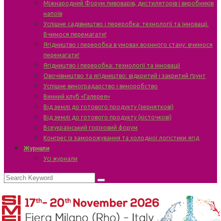
Міжнародний Форум пивоварів, дистиляторів і виробників
напоїв
Успішне садівництво і переробка: технології та інновації.
Вчимося перемагати!
Ягідництво і переробка в умовах воєнного стану: вчимося
перемагати!
Ягідництво і переробка: технології та інновації
Овочівництво та ягідництво: відкритий і закритий ґрунт
Успішне виноградарство і виноробство
Винний клуб «Галерея»
Від землі до готового продукту (зерняткові)
Від землі до готового продукту (кісточкові)
Всеукраїнський горіховий форум
Конгрес із заморожування та холодної логістики ягід
Журнали
Усі журнали