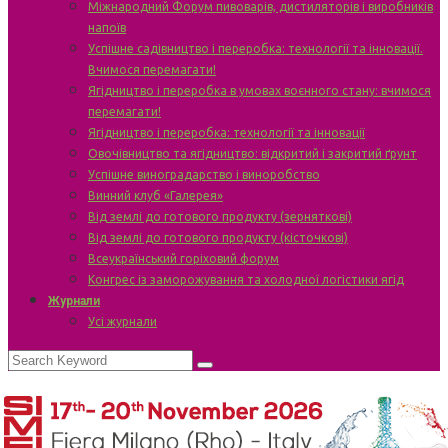
Міжнародний Форум пивоварів, дистиляторів і виробників
напоїв
Успішне садівництво і переробка: технології та інновації.
Вчимося перемагати!
Ягідництво і переробка в умовах воєнного стану: вчимося
перемагати!
Ягідництво і переробка: технології та інновації
Овочівництво та ягідництво: відкритий і закритий ґрунт
Успішне виноградарство і виноробство
Винний клуб «Галерея»
Від землі до готового продукту (зерняткові)
Від землі до готового продукту (кісточкові)
Всеукраїнський горіховий форум
Конгрес із заморожування та холодної логістики ягід
Журнали
Усі журнали