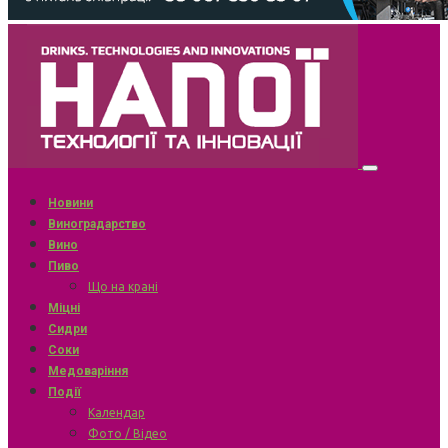
Новини
Виноградарство
Вино
Пиво
Що на крані
Міцні
Сидри
Соки
Медоваріння
Події
Календар
Фото / Відео