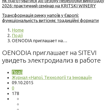
Як підготуватися до сезону переробки винограду
2026: практичний семінар на KRITSKI WINERY
Трансформація ринку напоїв у Європі:
функціональність витісняє традиційні формати
Home
Події
OENODIA приглашает на…
OENODIA приглашает на SITEVI
увидеть электродиализ в работе
Події
Журнал «Напої. Технології та Інновації»
09.10.2015
0
178