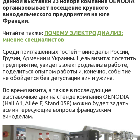
данной выставки 23 ноября компания OENODIA
организовывает посещение крупного
винодельческого предприятия на юге
Франции.
Читайте также:
ПОЧЕМУ ЭЛЕКТРОДИАЛИЗ:
мнение специалистов
Среди приглашенных гостей – виноделы России,
Грузии, Армении и Украины. Цель визита: посетить
предприятие, увидеть электродиализ в работе,
поделиться опытом работы и, конечно, событие
не обойдется без дегустации вин и ужина.
Во время визита, а также в последующие
выставочные дни на стенде компания OENODIA
(Hall A1, Allée F, Stand 058) можно будет задать
все интересующие вопросы французским
виноделам.