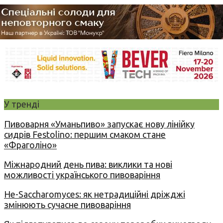
У тренді
Пивоварня «Уманьпиво» запускає нову лінійку
сидрів Festolino: першим смаком стане
«Фраголіно»
Міжнародний день пива: виклики та нові
можливості українського пивоваріння
Не-Saccharomyces: як нетрадиційні дріжджі
змінюють сучасне пивоваріння