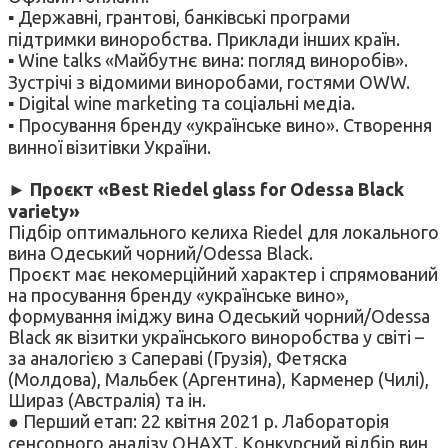
▪ Державні, грантові, банківські програми
підтримки виноробства. Приклади інших країн.
▪ Wine talks «Майбутнє вина: погляд виноробів».
Зустрічі з відомими виноробами, гостями OWW.
▪ Digital wine marketing та соціальні медіа.
▪ Просування бренду «українське вино». Створення
винної візитівки України.
► Проєкт «Best Riedel glass for Odessa Black
variety»
Підбір оптимального келиха Riedel для локального
вина Одеський чорний/Odessa Black.
Проєкт має некомерційний характер і спрямований
на просування бренду «українське вино»,
формування іміджу вина Одеський чорний/Odessa
Black як візитки українського виноробства у світі –
за аналогією з Сапераві (Грузія), Фетяска
(Молдова), Мальбек (Аргентина), Карменер (Чилі),
Шираз (Австралія) та ін.
● Перший етап: 22 квітня 2021 р. Лабораторія
сенсорного аналізу ОНАХТ. Конкурсний відбір вин,