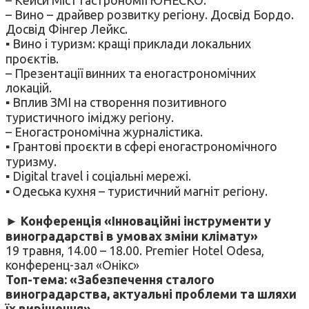
– Вино – драйвер розвитку регіону. Досвід Бордо.
Досвід Фінгер Лейкс.
▪ Вино і туризм: кращі приклади локальних
проєктів.
– Презентації винних та еногастрономічних
локацій.
▪ Вплив ЗМІ на створення позитивного
туристичного іміджу регіону.
– Еногастрономічна журналістика.
▪ Грантові проєкти в сфері еногастрономічного
туризму.
▪ Digital travel і соціальні мережі.
▪ Одеська кухня – туристичний магніт регіону.
►
Конференція «Інноваційні інструменти у
виноградарстві в умовах зміни клімату»
19 травня, 14.00 – 18.00. Premier Hotel Odesa,
конференц-зал «Онікс»
Топ-тема: «Забезпечення сталого
виноградарства, актуальні проблеми та шляхи
їх вирішення».