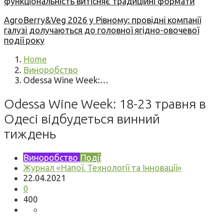
функціональність витісняє традиційні формати
AgroBerry&Veg 2026 у Рівному: провідні компанії
галузі долучаються до головної ягідно-овочевої
події року
Home
Виноробство
Odessa Wine Week:…
Odessa Wine Week: 18-23 травня в
Одесі відбудеться винний
тиждень
Виноробство
Події
Журнал «Напої. Технології та Інновації»
22.04.2021
0
400