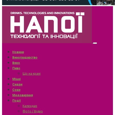
Новини
Виноградарство
Вино
Пиво
Що на крані
Міцні
Сидри
Соки
Медоваріння
Події
Календар
Фото / Відео