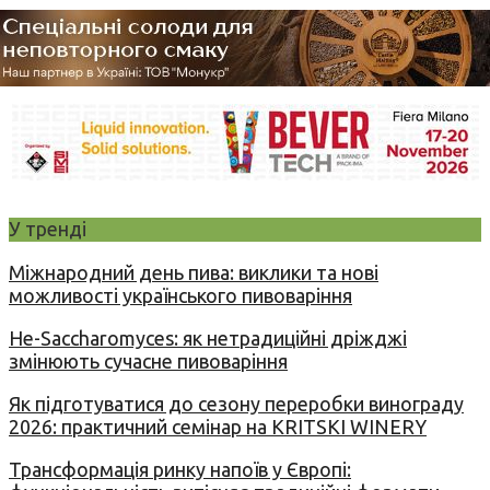
У тренді
Міжнародний день пива: виклики та нові
можливості українського пивоваріння
Не-Saccharomyces: як нетрадиційні дріжджі
змінюють сучасне пивоваріння
Як підготуватися до сезону переробки винограду
2026: практичний семінар на KRITSKI WINERY
Трансформація ринку напоїв у Європі: