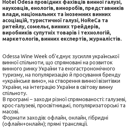
Hotel Odesa провідних фахівців винної галузі,
науковців, енологів, виноробів, представників
влади, національних та іноземних винних
асоціацій, туристичної галузі, HoReCa та
ритейлу, сомельє, винних трейдерів,
виробників супутніх товарів і технологій,
маркетологів, винних експертів, журналістів.
Odessa Wine Week об’єднує зусилля української
винної спільноти, що спрямовані на розвиток
винного ринку України та еногастрономічного
туризму, на популяризацію й просування бренду
«українське вино», на створення винної візитівки
України, на інтеграцію України в світову винну
спільноту.
В програмі – заходи різної спрямованості: галузеві,
крос-галузеві, просвітницькі, популяризаторські та
масові.
Формати заходів: офлайн, онлайн, гібридні
(офлайн+онлайн); прямі трансляції.