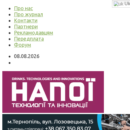
Uk
Про нас
Про журнал
Контакти
Партнери
Рекламодавцям
Передплата
Форум
08.08.2026