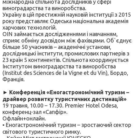
міжнародна спільнота дослідників у сфері
виноградарства та виноробства.
Україну в цій престижній науковій інституції з 2015
року представляє Одеська національна академія
харчових технологій.
OIN займається дослідженнями і навчанням,
сприяє обміну досвідом між фахівцями. Об`єднує
більше 50 учасників – академічні установи,
дослідницькі інститути, промислових партнерів з
23 країн 5 континентів. Спільнота координується
Інститутом виноградарства та виноробства
(Institut des Sciences de la Vigne et du Vin), Бордо,
Франція.
►
Конференція «Еногастрономічний туризм –
драйвер розвитку туристичних дестинацій»
19 травня, 10.00 – 17.30. Premier Hotel Odesa,
конференц-зал «Сапфір».
Офлайн+онлайн.
▪ Еногастрономічний туризм – зростаючий сектор
світового туристичного ринку.
– Кейси Міст гастрономії ЮНЕСКО.