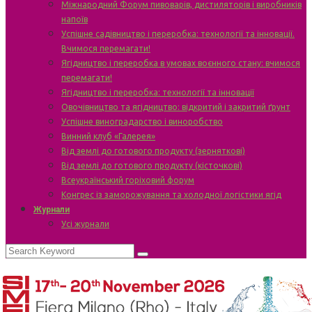
Міжнародний Форум пивоварів, дистиляторів і виробників
напоїв
Успішне садівництво і переробка: технології та інновації.
Вчимося перемагати!
Ягідництво і переробка в умовах воєнного стану: вчимося
перемагати!
Ягідництво і переробка: технології та інновації
Овочівництво та ягідництво: відкритий і закритий ґрунт
Успішне виноградарство і виноробство
Винний клуб «Галерея»
Від землі до готового продукту (зерняткові)
Від землі до готового продукту (кісточкові)
Всеукраїнський горіховий форум
Конгрес із заморожування та холодної логістики ягід
Журнали
Усі журнали