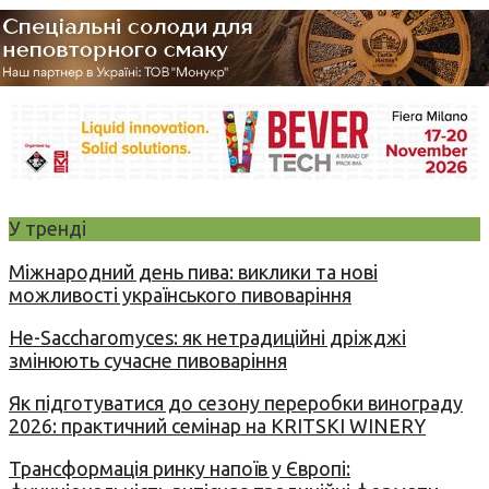
У тренді
Міжнародний день пива: виклики та нові
можливості українського пивоваріння
Не-Saccharomyces: як нетрадиційні дріжджі
змінюють сучасне пивоваріння
Як підготуватися до сезону переробки винограду
2026: практичний семінар на KRITSKI WINERY
Трансформація ринку напоїв у Європі: