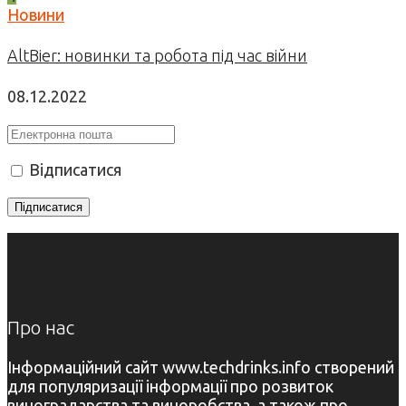
Новини
AltBier: новинки та робота під час війни
08.12.2022
Відписатися
Про нас
Інформаційний сайт www.techdrinks.info створений
для популяризації інформації про розвиток
виноградарства та виноробства, а також про