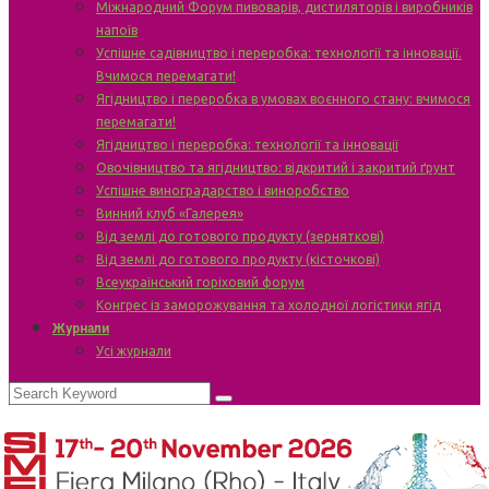
Міжнародний Форум пивоварів, дистиляторів і виробників
напоїв
Успішне садівництво і переробка: технології та інновації.
Вчимося перемагати!
Ягідництво і переробка в умовах воєнного стану: вчимося
перемагати!
Ягідництво і переробка: технології та інновації
Овочівництво та ягідництво: відкритий і закритий ґрунт
Успішне виноградарство і виноробство
Винний клуб «Галерея»
Від землі до готового продукту (зерняткові)
Від землі до готового продукту (кісточкові)
Всеукраїнський горіховий форум
Конгрес із заморожування та холодної логістики ягід
Журнали
Усі журнали