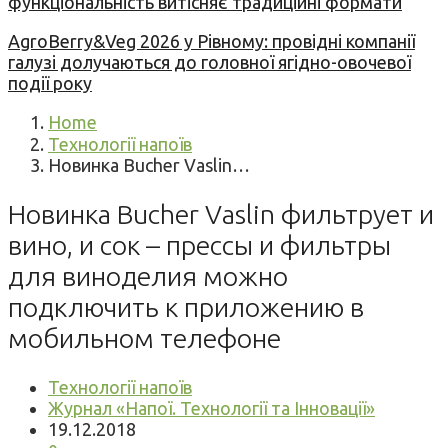
функціональність витісняє традиційні формати
AgroBerry&Veg 2026 у Рівному: провідні компанії
галузі долучаються до головної ягідно-овочевої
події року
Home
Технології напоїв
Новинка Bucher Vaslin…
Новинка Bucher Vaslin фильтрует и
вино, и сок – прессы и фильтры
для виноделия можно
подключить к приложению в
мобильном телефоне
Технології напоїв
Журнал «Напої. Технології та Інновації»
19.12.2018