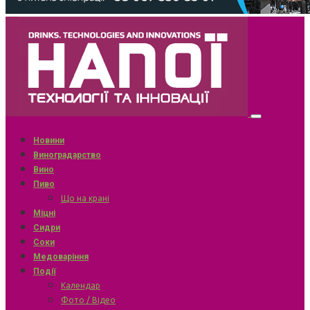
Новини
Виноградарство
Вино
Пиво
Що на крані
Міцні
Сидри
Соки
Медоваріння
Події
Календар
Фото / Відео