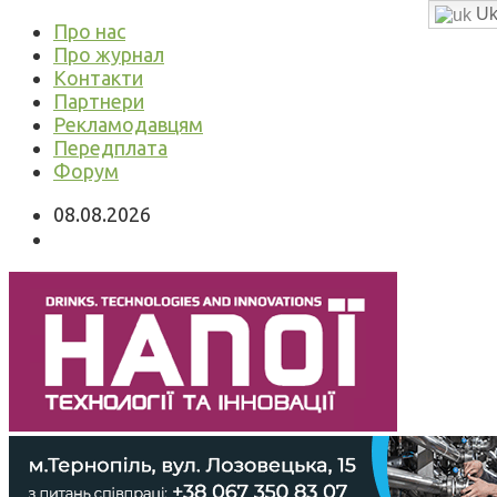
Uk
Про нас
Про журнал
Контакти
Партнери
Рекламодавцям
Передплата
Форум
08.08.2026