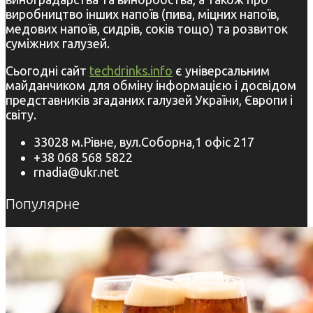
виробництво інших напоїв (пива, міцних напоїв,
медових напоїв, сидрів, соків тощо) та розвиток
суміжних галузей.
Сьогодні сайт
techdrinks.info
є універсальним
майданчиком для обміну інформацією і досвідом
представників згаданих галузей України, Європи і
світу.
33028 м.Рівне, вул.Соборна,1 офіс 217
+38 068 568 5822
rnadia@ukr.net
Популярне