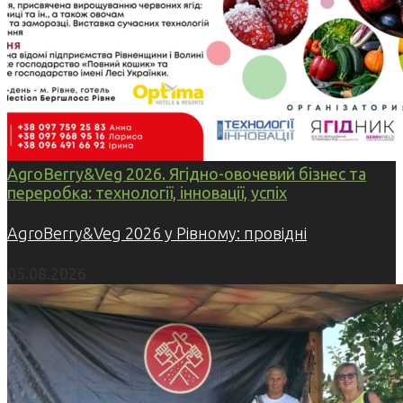
AgroBerry&Veg 2026. Ягідно-овочевий бізнес та
переробка: технології, інновації, успіх
AgroBerry&Veg 2026 у Рівному: провідні
05.08.2026