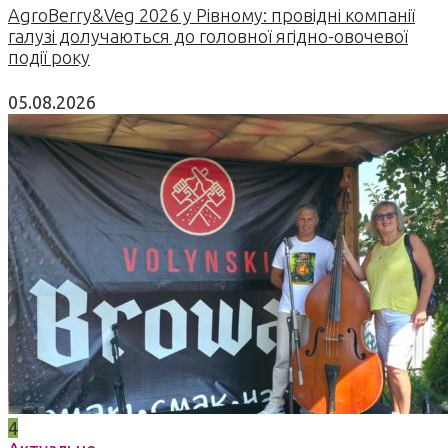
AgroBerry&Veg 2026 у Рівному: провідні компанії
галузі долучаються до головної ягідно-овочевої
події року
05.08.2026
4