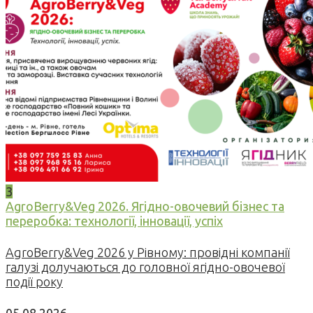
3
AgroBerry&Veg 2026. Ягідно-овочевий бізнес та
переробка: технології, інновації, успіх
AgroBerry&Veg 2026 у Рівному: провідні компанії
галузі долучаються до головної ягідно-овочевої
події року
05.08.2026