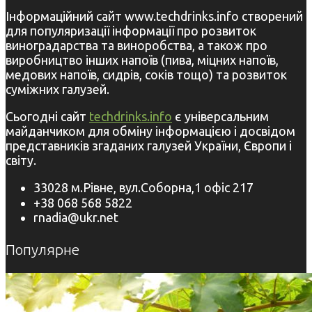
Інформаційний сайт www.techdrinks.info створений
для популяризації інформації про розвиток
виноградарства та виноробства, а також про
виробництво інших напоїв (пива, міцних напоїв,
медових напоїв, сидрів, соків тощо) та розвиток
суміжних галузей.
Сьогодні сайт
techdrinks.info
є універсальним
майданчиком для обміну інформацією і досвідом
представників згаданих галузей України, Європи і
світу.
33028 м.Рівне, вул.Соборна,1 офіс 217
+38 068 568 5822
rnadia@ukr.net
Популярне