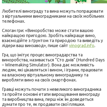
Любителі винограду та вина можуть попрацювати
з віртуальними виноградниками на своїх мобільних
телефонах.
Слоган гри: «Виноробство може стати вашою
найкращою пригодою. Зробіть найкраще вино,
взаємодійте з ґрунтом та природою та виведіть у
лідери ваш винзавод», пише сайт
vinograd.info
.
Гра, що імітує процес виноградарства та
виноробства, називається “Сто днів” (Hundred Days
– Winemaking Simulator). Вона дає можливість
людям, які цікавляться і вином, і іграми, працювати
на власному віртуальному винограднику та
виробляти вино на своїх смартфонах.
Гравці можуть почати з невеликого виноградника
та пройти основні етапи вирощування винограду
та виробництва вина, перш ніж їм доведеться
думати про те, як продавати свої пляшки.