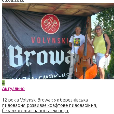
4
Актуально
12 років Volynski Browar: як березнівська
пивоварня розвиває крафтове пивоваріння,
безалкогольні напої та експорт