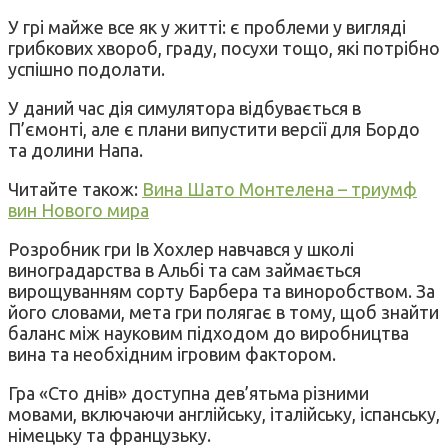
У грі майже все як у житті: є проблеми у вигляді
грибкових хвороб, граду, посухи тощо, які потрібно
успішно подолати.
У даний час дія симулятора відбувається в
П’ємонті, але є плани випустити версії для Бордо
та долини Напа.
Читайте також:
Вина Шато Монтелена – триумф
вин Нового мира
Розробник гри Ів Хохлер навчався у школі
виноградарства в Альбі та сам займається
вирощуванням сорту Барбера та виноробством. За
його словами, мета гри полягає в тому, щоб знайти
баланс між науковим підходом до виробництва
вина та необхідним ігровим фактором.
Гра «Сто днів» доступна дев’ятьма різними
мовами, включаючи англійську, італійську, іспанську,
німецьку та французьку.