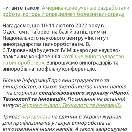
Читайте також:
Американские ученые разработали
робота, который определяет болезни винограда
Нагадаємо, що 10-11 лютого 2022 року в
Одесі, смт. Таїрово, на базі й за підтримки
Національного наукового центру «Інститут
виноградарства і виноробства ім. В.
Є.Таїрова» відбудеться IV Міжнародна науково-
практична конференція
«Успішне виноградарство
та виноробство»
. Запрошуємо виноградарів та
виноробів на профільну конференцію.
Більше інформації про виноградарство та
виноробство, а також виробництво інших напоїв
– на сторінках
спеціалізованого журналу «Напої.
Технології та Інновації»
. Посилання на останній
випуск:
Журнал «Напої. Технології та Інновації»
Триває
передплата
на єдиний в Україні журнал
для професіоналів у галузі виноробства та
виготовлення інших напоїв. А також запрошуємо