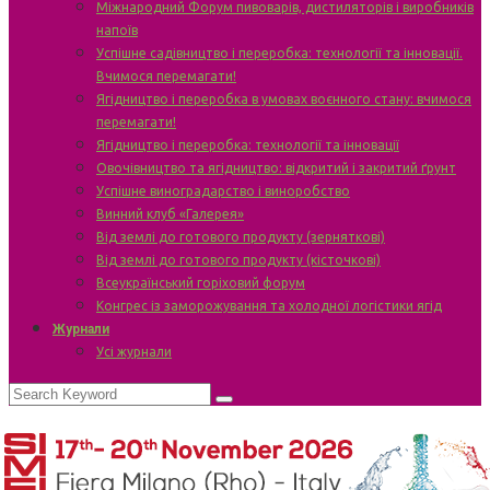
Міжнародний Форум пивоварів, дистиляторів і виробників
напоїв
Успішне садівництво і переробка: технології та інновації.
Вчимося перемагати!
Ягідництво і переробка в умовах воєнного стану: вчимося
перемагати!
Ягідництво і переробка: технології та інновації
Овочівництво та ягідництво: відкритий і закритий ґрунт
Успішне виноградарство і виноробство
Винний клуб «Галерея»
Від землі до готового продукту (зерняткові)
Від землі до готового продукту (кісточкові)
Всеукраїнський горіховий форум
Конгрес із заморожування та холодної логістики ягід
Журнали
Усі журнали