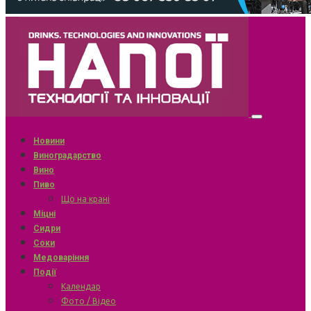
Новини
Виноградарство
Вино
Пиво
Що на крані
Міцні
Сидри
Соки
Медоваріння
Події
Календар
Фото / Відео