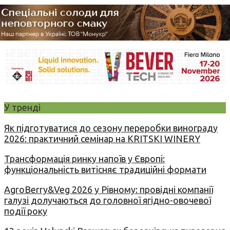
У тренді
Як підготуватися до сезону переробки винограду
2026: практичний семінар на KRITSKI WINERY
Трансформація ринку напоїв у Європі:
функціональність витісняє традиційні формати
AgroBerry&Veg 2026 у Рівному: провідні компанії
галузі долучаються до головної ягідно-овочевої
події року