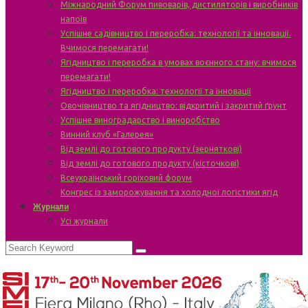
Міжнародний Форум пивоварів, дистиляторів і виробників
напоїв
Успішне садівництво і переробка: технології та інновації.
Вчимося перемагати!
Ягідництво і переробка в умовах воєнного стану: вчимося
перемагати!
Ягідництво і переробка: технології та інновації
Овочівництво та ягідництво: відкритий і закритий ґрунт
Успішне виноградарство і виноробство
Винний клуб «Галерея»
Від землі до готового продукту (зерняткові)
Від землі до готового продукту (кісточкові)
Всеукраїнський горіховий форум
Конгрес із заморожування та холодної логістики ягід
Журнали
Усі журнали