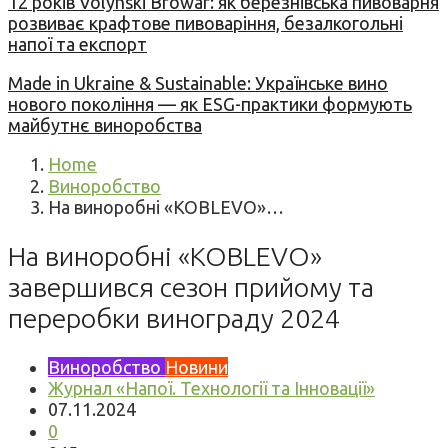
12 років Volynski Browar: як березнівська пивоварня
розвиває крафтове пивоваріння, безалкогольні
напої та експорт
Made in Ukraine & Sustainable: Українське вино
нового покоління — як ESG-практики формують
майбутнє виноробства
Home
Виноробство
На виноробні «KOBLEVO»…
На виноробні «KOBLEVO»
завершився сезон прийому та
переробки винограду 2024
Виноробство
Новини
Журнал «Напої. Технології та Інновації»
07.11.2024
0