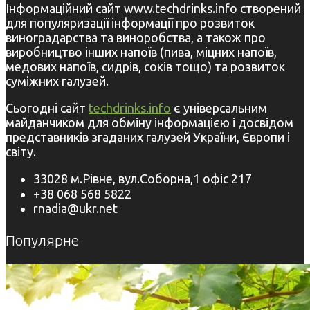
Інформаційний сайт www.techdrinks.info створений
для популяризації інформації про розвиток
виноградарства та виноробства, а також про
виробництво інших напоїв (пива, міцних напоїв,
медових напоїв, сидрів, соків тощо) та розвиток
суміжних галузей.
Сьогодні сайт
techdrinks.info
є універсальним
майданчиком для обміну інформацією і досвідом
представників згаданих галузей України, Європи і
світу.
33028 м.Рівне, вул.Соборна,1 офіс 217
+38 068 568 5822
rnadia@ukr.net
Популярне