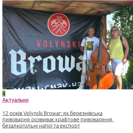
4
Актуально
12 років Volynski Browar: як березнівська
пивоварня розвиває крафтове пивоваріння,
безалкогольні напої та експорт