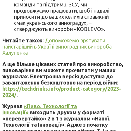
команди та підтримці ЗСУ, ми
продовжуємо працювати, щоб і надалі
приносити до ваших келихів справжній
смак українського винограду», –
стверджують винороби «KOBLEVO».
Читайте також:
Допоможемо врятувати
найстаріший в Україні виноградник винороба
Халупенка
А ще більше цікавих статей про виноробство,
пивоваріння ви можете прочитати у наших
журналах. Електронна версія доступна до
завантаження безкоштовно на період війни:
https://techdrinks.info/product-category/2023-
2024/
.
Журнал
«Пиво. Технології та
Інновації»
виходить друком у форматі
«перевертайко» 2 в 1 з журналом «Напої.
Технології та Інновації». Адже з початку
воєнного стану два видання «Напої. Т. І.» та