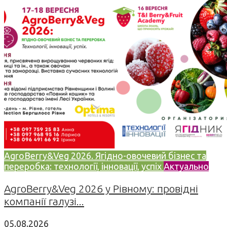
AgroBerry&Veg 2026. Ягідно-овочевий бізнес та
переробка: технології, інновації, успіх
Актуально
AgroBerry&Veg 2026 у Рівному: провідні
компанії галузі...
05.08.2026