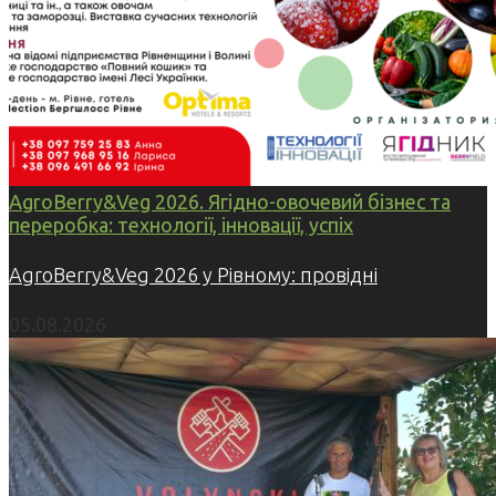
AgroBerry&Veg 2026. Ягідно-овочевий бізнес та
переробка: технології, інновації, успіх
AgroBerry&Veg 2026 у Рівному: провідні
05.08.2026