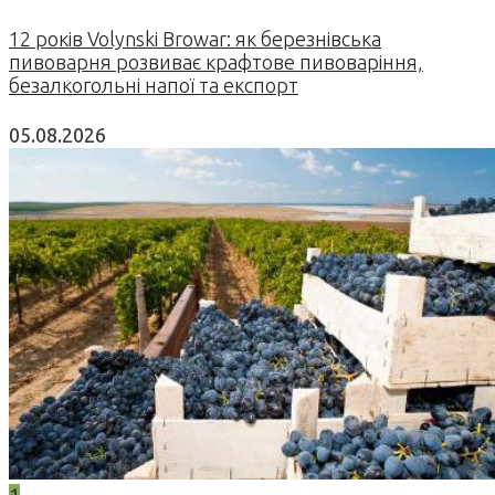
12 років Volynski Browar: як березнівська
пивоварня розвиває крафтове пивоваріння,
безалкогольні напої та експорт
05.08.2026