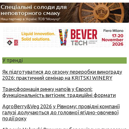
У тренді
Як підготуватися до сезону переробки винограду
2026: практичний семінар на KRITSKI WINERY
Трансформація ринку напоїв у Європі:
функціональність витісняє традиційні формати
AgroBerry&Veg 2026 у Рівному: провідні компанії
галузі долучаються до головної ягідно-овочевої
події року