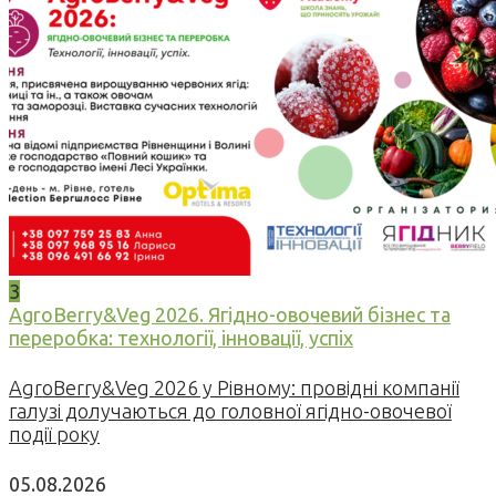
3
AgroBerry&Veg 2026. Ягідно-овочевий бізнес та
переробка: технології, інновації, успіх
AgroBerry&Veg 2026 у Рівному: провідні компанії
галузі долучаються до головної ягідно-овочевої
події року
05.08.2026