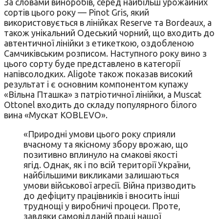
За словами виноробів, серед найбільш урожайних
сортів цього року — Pinot Gris, який
використовується в лінійках Reserve та Bordeaux, а
також унікальний Одеський чорний, що входить до
автентичної лінійки з етикеткою, оздобленою
Самчиківським розписом. Наступного року вино з
цього сорту буде представлено в категорії
напівсолодких. Aligote також показав високий
результат і є основним компонентом купажу
«Вільна Пташка» з патріотичної лінійки, а Muscat
Ottonel входить до складу популярного білого
вина «Мускат KOBLEVO».
«Природні умови цього року сприяли
вчасному та якісному збору врожаю, що
позитивно вплинуло на смакові якості
ягід. Однак, як і по всій території України,
найбільшими викликами залишаються
умови військової агресії. Війна призводить
до дефіциту працівників і вносить інші
труднощі у виробничі процеси. Проте,
завдяки самовідданій праці нашої