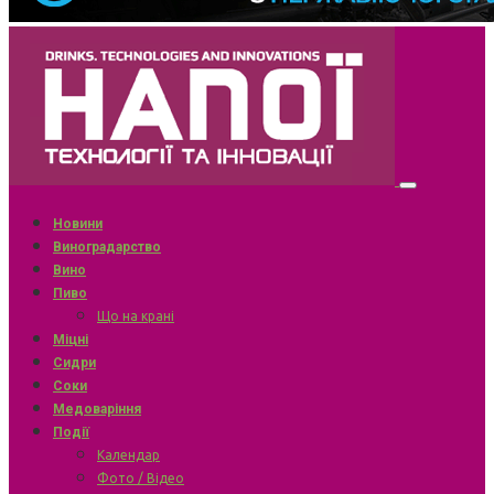
Новини
Виноградарство
Вино
Пиво
Що на крані
Міцні
Сидри
Соки
Медоваріння
Події
Календар
Фото / Відео