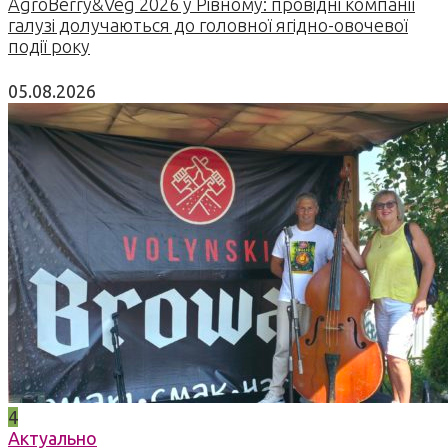
AgroBerry&Veg 2026 у Рівному: провідні компанії
галузі долучаються до головної ягідно-овочевої
події року
05.08.2026
4
Актуально