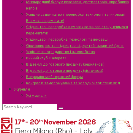
Міжнародний Форум пивоварів, дистиляторів і виробників
напоїв
Успішне садівництво і переробка: технології та інновації.
Вчимося перемагати!
Ягідництво і переробка в умовах воєнного стану: вчимося
перемагати!
Ягідництво і переробка: технології та інновації
Овочівництво та ягідництво: відкритий і закритий ґрунт
Успішне виноградарство і виноробство
Винний клуб «Галерея»
Від землі до готового продукту (зерняткові)
Від землі до готового продукту (кісточкові)
Всеукраїнський горіховий форум
Конгрес із заморожування та холодної логістики ягід
Журнали
Усі журнали