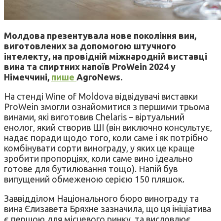
Молдова презентувала нове покоління вин,
виготовлених за допомогою штучного
інтелекту, на провідній міжнародній виставці
вина та спиртних напоїв ProWein 2024 у
Німеччині,
пише
АgroNews.
На стенді Wine of Moldova відвідувачі виставки
ProWein змогли ознайомитися з першими трьома
винами, які виготовив Chelaris – віртуальний
енолог, який створив ШІ (він виключно консультує,
надає поради щодо того, коли саме і як потрібно
комбінувати сорти винограду, у яких це краще
зробити пропорціях, коли саме вино ідеально
готове для бутилювання тощо). Напій був
випущений обмеженою серією 150 пляшок.
Заввідділом Національного бюро винограду та
вина Єлизавета Бряхне зазначила, що ця ініціатива
є першою для місцевого ринку, та висловлює