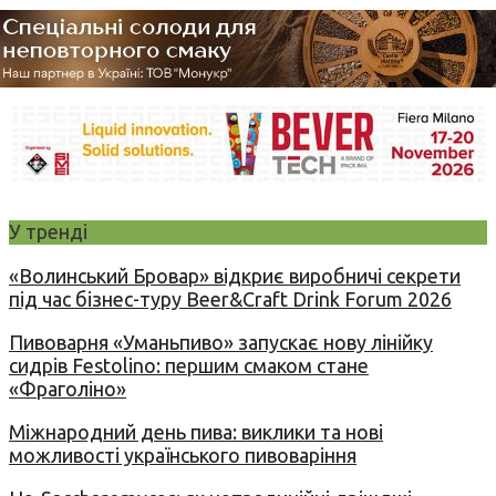
У тренді
«Волинський Бровар» відкриє виробничі секрети
під час бізнес-туру Beer&Craft Drink Forum 2026
Пивоварня «Уманьпиво» запускає нову лінійку
сидрів Festolino: першим смаком стане
«Фраголіно»
Міжнародний день пива: виклики та нові
можливості українського пивоваріння