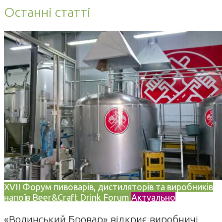
Останні статті
XVII Форум пивоварів, дистиляторів та виробників
напоїв Beer&Craft Drink Forum
Актуально
«Волинський Бровар» відкриє виробничі