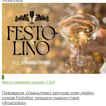
2
Виготовлення сидрів і САН
Пивоварня «Уманьпиво» запускає нову лінійку
сидрів Festolino: першим смаком стане
«Фраголіно»