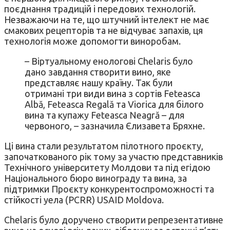
поєднання традицій і передових технологій.
Незважаючи на те, що штучний інтелект не має
смакових рецепторів та не відчуває запахів, ця
технологія може допомогти виноробам.
– Віртуальному енологові Chelaris було
дано завдання створити вино, яке
представляє нашу країну. Так були
отримані три види вина з сортів Feteasca
Albă, Feteasca Regală та Viorica для білого
вина та купажу Feteasca Neagră – для
червоного, – зазначила Єлизавета Бряхне.
Ці вина стали результатом пілотного проєкту,
започаткованого рік тому за участю представників
Технічного університету Молдови та під егідою
Національного бюро винограду та вина, за
підтримки Проєкту конкурентоспроможності та
стійкості уела (PCRR) USAID Moldova.
Chelaris було доручено створити репрезентативне