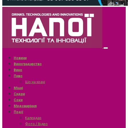
Новини
Виноградарство
Вино
Пиво
Що на крані
Міцні
Сидри
Соки
Медоваріння
Події
Календар
Фото / Відео