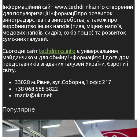
Інформаційний сайт www.techdrinks.info створений
для популяризації інформації про розвиток
виноградарства та виноробства, а також про
виробництво інших напоїв (пива, міцних напоїв,
медових напоїв, сидрів, соків тощо) та розвиток
суміжних галузей.
Сьогодні сайт
techdrinks.info
є універсальним
майданчиком для обміну інформацією і досвідом
представників згаданих галузей України, Європи і
світу.
33028 м.Рівне, вул.Соборна,1 офіс 217
+38 068 568 5822
rnadia@ukr.net
Популярне