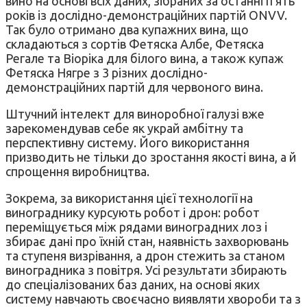
вино на основі всіх даних, зібраних за останні п’ять
років із дослідно-демонстраційних партій ONVV.
Так було отримано два купажних вина, що
складаються з сортів Фетяска Албе, Фетяска
Регале та Віоріка для білого вина, а також купаж
Фетяска Нягре з 3 різних дослідно-
демонстраційних партій для червоного вина.
Штучний інтелект для виноробної галузі вже
зарекомендував себе як украй амбітну та
перспективну систему. Його використання
призводить не тільки до зростання якості вина, а й
спрощення виробництва.
Зокрема, за використання цієї технології на
винограднику курсують робот і дрон: робот
переміщується між рядами виноградних лоз і
збирає дані про їхній стан, наявність захворювань
та ступеня визрівання, а дрон стежить за станом
виноградника з повітря. Усі результати збирають
до спеціалізованих баз даних, на основі яких
систему навчають своєчасно виявляти хвороби та з