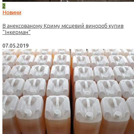
2
Новини
В анексованому Криму місцевий винороб купив
“Інкерман”
07.05.2019