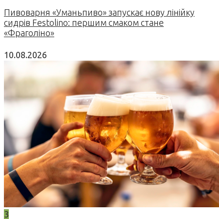
Пивоварня «Уманьпиво» запускає нову лінійку
сидрів Festolino: першим смаком стане
«Фраголіно»
10.08.2026
3