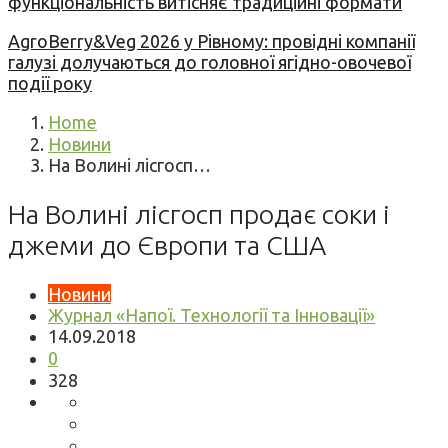
функціональність витісняє традиційні формати
AgroBerry&Veg 2026 у Рівному: провідні компанії
галузі долучаються до головної ягідно-овочевої
події року
Home
Новини
На Волині лісгосп…
На Волині лісгосп продає соки і
джеми до Європи та США
Новини
Журнал «Напої. Технології та Інновації»
14.09.2018
0
328