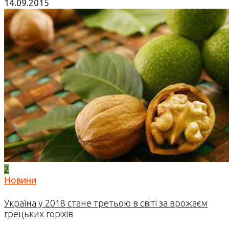
14.09.2015
2
Новини
Україна у 2018 стане третьою в світі за врожаєм
грецьких горіхів