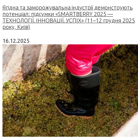
Ягідна та заморожувальна індустрії демонструють
потенціал: підсумки «SMARTBERRY 2025 —
ТЕХНОЛОГІЇ. ІННОВАЦІЇ. УСПІХ» (11–12 грудня 2025
року, Київ)
16.12.2025