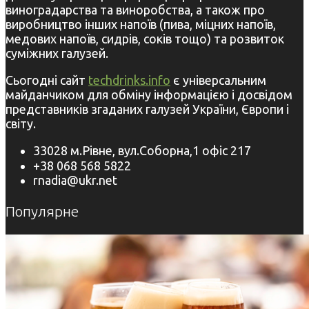
виноградарства та виноробства, а також про
виробництво інших напоїв (пива, міцних напоїв,
медових напоїв, сидрів, соків тощо) та розвиток
суміжних галузей.
Сьогодні сайт
techdrinks.info
є універсальним
майданчиком для обміну інформацією і досвідом
представників згаданих галузей України, Європи і
світу.
33028 м.Рівне, вул.Соборна,1 офіс 217
+38 068 568 5822
rnadia@ukr.net
Популярне