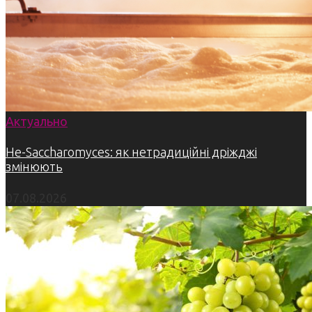
Актуально
Не-Saccharomyces: як нетрадиційні дріжджі
змінюють
07.08.2026