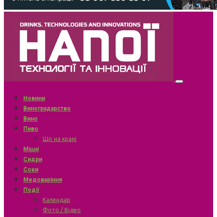
Новини
Виноградарство
Вино
Пиво
Що на крані
Міцні
Сидри
Соки
Медоваріння
Події
Календар
Фото / Відео