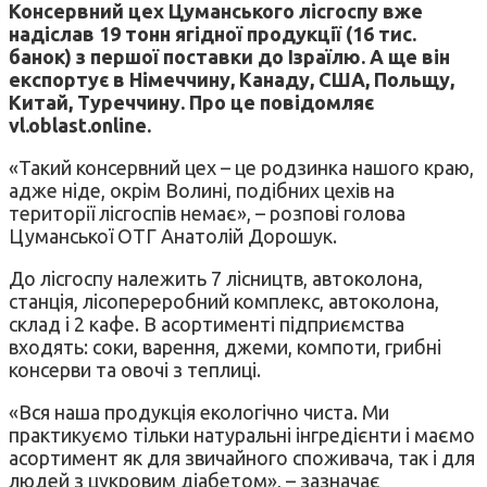
Консервний цех Цуманського лісгоспу вже
надіслав 19 тонн ягідної продукції (16 тис.
банок) з першої поставки до Ізраїлю. А ще він
експортує в Німеччину, Канаду, США, Польщу,
Китай, Туреччину. Про це повідомляє
vl.oblast.online.
«Такий консервний цех – це родзинка нашого краю,
адже ніде, окрім Волині, подібних цехів на
території лісгоспів немає», – розпові голова
Цуманської ОТГ Анатолій Дорошук.
До лісгоспу належить 7 лісництв, автоколона,
станція, лісопереробний комплекс, автоколона,
склад і 2 кафе. В асортименті підприємства
входять: соки, варення, джеми, компоти, грибні
консерви та овочі з теплиці.
«Вся наша продукція екологічно чиста. Ми
практикуємо тільки натуральні інгредієнти і маємо
асортимент як для звичайного споживача, так і для
людей з цукровим діабетом», – зазначає