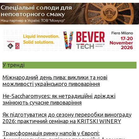
У тренді
Міжнародний день пива: виклики та нові
можливості українського пивоваріння
Не-Saccharomyces: як нетрадиційні дріжджі
змінюють сучасне пивоваріння
Як підготуватися до сезону переробки винограду
2026: практичний семінар на KRITSKI WINERY
Трансформація ринку напоїв у Європі: