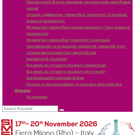
Міжнародний Форум пивоварів, дистиляторів і виробників
напоїв
Успішне садівництво і переробка: технології та інновації.
Вчимося перемагати!
Ягідництво і переробка в умовах воєнного стану: вчимося
перемагати!
Ягідництво і переробка: технології та інновації
Овочівництво та ягідництво: відкритий і закритий ґрунт
Успішне виноградарство і виноробство
Винний клуб «Галерея»
Від землі до готового продукту (зерняткові)
Від землі до готового продукту (кісточкові)
Всеукраїнський горіховий форум
Конгрес із заморожування та холодної логістики ягід
Журнали
Усі журнали