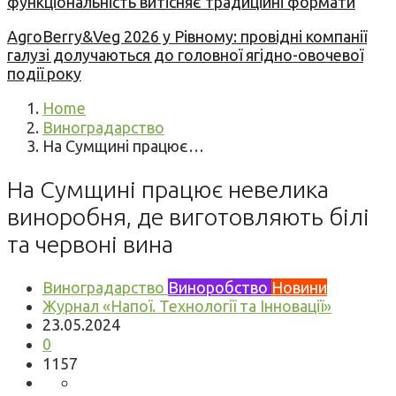
функціональність витісняє традиційні формати
AgroBerry&Veg 2026 у Рівному: провідні компанії
галузі долучаються до головної ягідно-овочевої
події року
Home
Виноградарство
На Сумщині працює…
На Сумщині працює невелика
виноробня, де виготовляють білі
та червоні вина
Виноградарство
Виноробство
Новини
Журнал «Напої. Технології та Інновації»
23.05.2024
0
1157