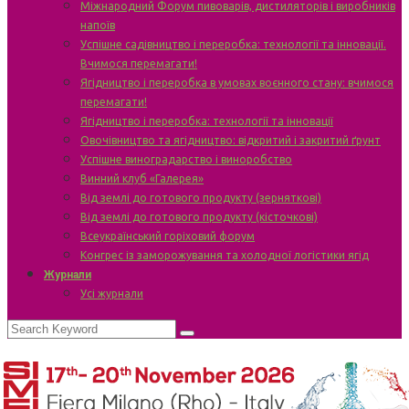
Міжнародний Форум пивоварів, дистиляторів і виробників
напоїв
Успішне садівництво і переробка: технології та інновації.
Вчимося перемагати!
Ягідництво і переробка в умовах воєнного стану: вчимося
перемагати!
Ягідництво і переробка: технології та інновації
Овочівництво та ягідництво: відкритий і закритий ґрунт
Успішне виноградарство і виноробство
Винний клуб «Галерея»
Від землі до готового продукту (зерняткові)
Від землі до готового продукту (кісточкові)
Всеукраїнський горіховий форум
Конгрес із заморожування та холодної логістики ягід
Журнали
Усі журнали