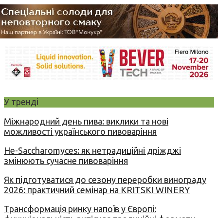
У тренді
Міжнародний день пива: виклики та нові
можливості українського пивоваріння
Не-Saccharomyces: як нетрадиційні дріжджі
змінюють сучасне пивоваріння
Як підготуватися до сезону переробки винограду
2026: практичний семінар на KRITSKI WINERY
Трансформація ринку напоїв у Європі: