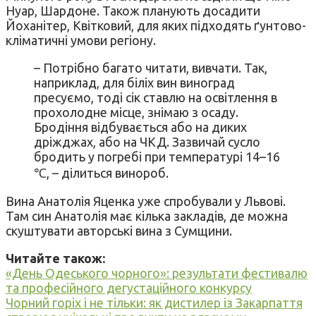
Нуар, Шардоне. Також планують досадити
Йоханітер, Квітковий, для яких підходять ґунтово-
кліматичні умови регіону.
– Потрібно багато читати, вивчати. Так,
наприклад, для біліх вин виноград
пресуємо, тоді сік ставлю на освітлення в
прохолодне місце, знімаю з осаду.
Бродіння відбувається або на диких
дріжджах, або на ЧКД. Зазвичай сусло
бродить у погребі при температурі 14–16
℃, – ділиться винороб.
Вина Анатолія Яценка уже спробували у Львові.
Там син Анатолія має кілька закладів, де можна
скуштувати авторські вина з Сумщини.
Читайте також:
«День Одеського чорного»: результати фестивалю
та професійного дегустаційного конкурсу
Чорний горіх і не тільки: як дистилер із Закарпаття