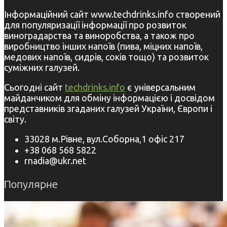
Інформаційний сайт www.techdrinks.info створений
для популяризації інформації про розвиток
виноградарства та виноробства, а також про
виробництво інших напоїв (пива, міцних напоїв,
медових напоїв, сидрів, соків тощо) та розвиток
суміжних галузей.
Сьогодні сайт
techdrinks.info
є універсальним
майданчиком для обміну інформацією і досвідом
представників згаданих галузей України, Європи і
світу.
33028 м.Рівне, вул.Соборна,1 офіс 217
+38 068 568 5822
rnadia@ukr.net
Популярне