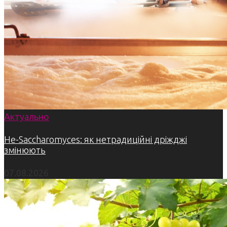
Актуально
Не-Saccharomyces: як нетрадиційні дріжджі
змінюють
07.08.2026