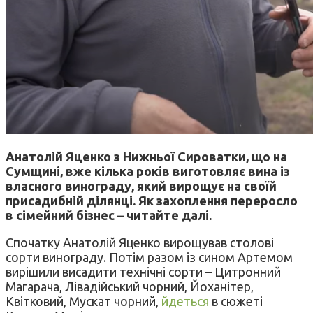
Анатолій Яценко з Нижньої Сироватки, що на
Сумщині, вже кілька років виготовляє вина із
власного винограду, який вирощує на своїй
присадибній ділянці. Як захоплення переросло
в сімейний бізнес – читайте далі.
Спочатку Анатолій Яценко вирощував столові
сорти винограду. Потім разом із сином Артемом
вирішили висадити технічні сорти – Цитронний
Магарача, Лівадійський чорний, Йоханітер,
Квітковий, Мускат чорний,
йдеться
в сюжеті