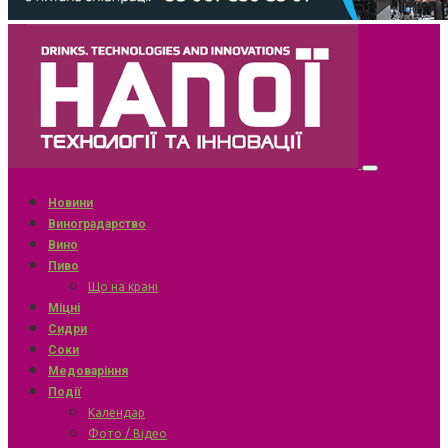
Новини
Виноградарство
Вино
Пиво
Що на крані
Міцні
Сидри
Соки
Медоваріння
Події
Календар
Фото / Відео