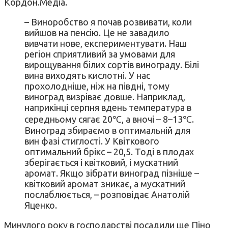
Кордон.Медіа.
– Виноробство я почав розвивати, коли
вийшов на пенсію. Це не завадило
вивчати нове, експериментувати. Наш
регіон сприятливий за умовами для
вирощування білих сортів винограду. Білі
вина виходять кислотні. У нас
прохолодніше, ніж на півдні, тому
виноград визріває довше. Наприклад,
наприкінці серпня вдень температура в
середньому сягає 20℃, а вночі – 8–13℃.
Виноград збираємо в оптимальній для
вин фазі стиглості. У Квіткового
оптимальний брікс – 20,5. Тоді в плодах
зберігається і квітковий, і мускатний
аромат. Якщо зібрати виноград пізніше –
квітковий аромат зникає, а мускатний
послаблюється, – розповідає Анатолій
Яценко.
Минулого року в господарстві посадили ще Піно