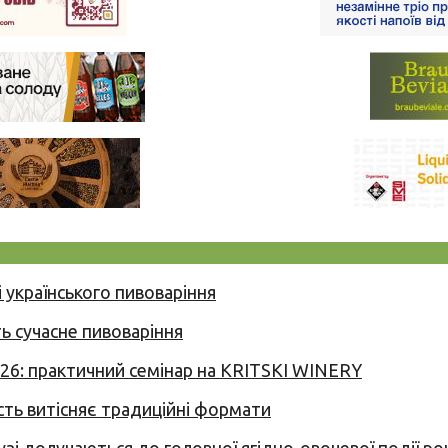
 українського пивоваріння
ь сучасне пивоваріння
026: практичний семінар на KRITSKI WINERY
сть витісняє традиційні формати