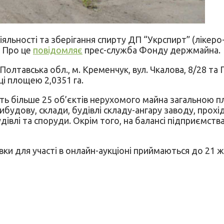
льності та зберігання спирту ДП “Укрспирт” (лікеро
. Про це
повідомляє
прес-служба Фонду держмайна.
олтавська обл., м. Кременчук, вул. Чкалова, 8/28 та П
ці площею 2,0351 га.
ь більше 25 об’єктів нерухомого майна загальною пло
удову, склади, будівлі складу-ангару заводу, прохід
удівлі та споруди. Окрім того, на балансі підприємст
вки для участі в онлайн-аукціоні приймаються до 21 