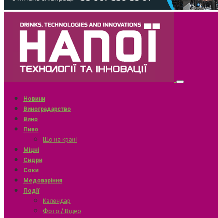
Новини
Виноградарство
Вино
Пиво
Що на крані
Міцні
Сидри
Соки
Медоваріння
Події
Календар
Фото / Відео