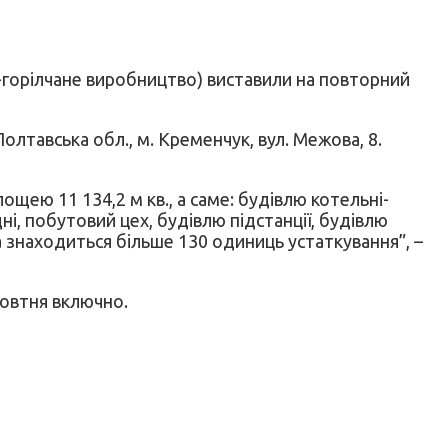
-горілчане виробництво) виставили на повторний
олтавська обл., м. Кременчук, вул. Межова, 8.
щею 11 134,2 м кв., а саме: будівлю котельні-
ні, побутовий цех, будівлю підстанції, будівлю
ва знаходиться більше 130 одиниць устаткування”, –
жовтня включно.