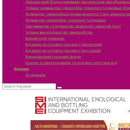
Міжнародний Форум пивоварів, дистиляторів і виробників н
Успішне садівництво і переробка: технології та інновації. В
Ягідництво і переробка в умовах воєнного стану: вчимося п
Ягідництво і переробка: технології та інновації
Овочівництво та ягідництво: відкритий і закритий ґрунт
Успішне виноградарство і виноробство
Винний клуб «Галерея»
Від землі до готового продукту (зерняткові)
Від землі до готового продукту (кісточкові)
Всеукраїнський горіховий форум
Конгрес із заморожування та холодної логістики ягід
Журнали
Усі журнали