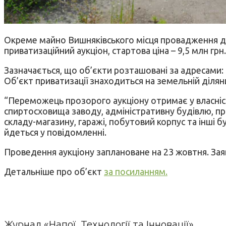
Окреме майно Вишняківського місця провадження дія
приватизаційний аукціон, стартова ціна – 9,5 млн грн
Зазначається, що об’єкти розташовані за адресами: П
Об’єкт приватизації знаходиться на земельній ділян
“Переможець прозорого аукціону отримає у власніст
спиртосховища заводу, адміністративну будівлю, приб
складу-магазину, гаражі, побутовий корпус та інші б
йдеться у повідомленні.
Проведення аукціону заплановане на 23 жовтня. Зая
Детальніше про об’єкт
за посиланням.
Журнал «Напої. Технології та Інновації»