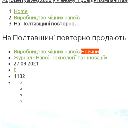
AgroBerry&Veg 2026 у Рівному: провідні компанії гал
Home
Виробництво міцних напоїв
На Полтавщині повторно…
На Полтавщині повторно продають 
Виробництво міцних напоїв
Новини
Журнал «Напої. Технології та Інновації»
27.09.2021
0
1132