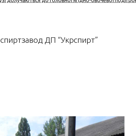
узі долучаються до головної ягідно-овочевої події ро
спиртзавод ДП “Укрспирт”