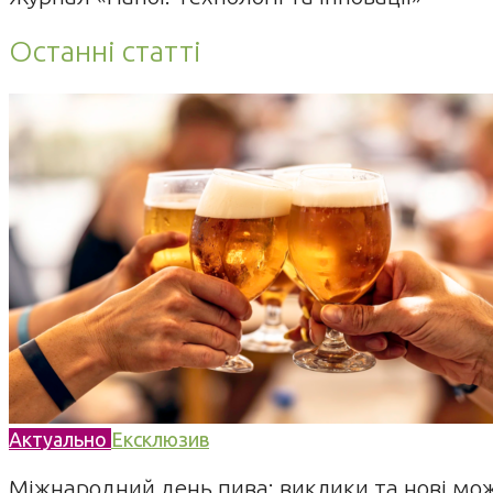
Останні статті
Актуально
Ексклюзив
Міжнародний день пива: виклики та нові можл