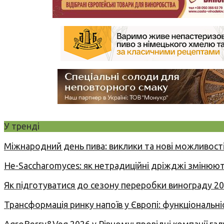
У тренді
Міжнародний день пива: виклики та нові можливості
Не-Saccharomyces: як нетрадиційні дріжджі змінюют
Як підготуватися до сезону переробки винограду 2
Трансформація ринку напоїв у Європі: функціональні