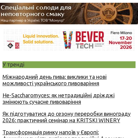
У тренді
Міжнародний день пива: виклики та нові
можливості українського пивоваріння
Не-Saccharomyces: як нетрадиційні дріжджі
змінюють сучасне пивоваріння
Як підготуватися до сезону переробки винограду
2026: практичний семінар на KRITSKI WINERY
Трансформація ринку напоїв у Європі: