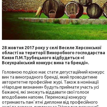
28 жовтня 2017 року у селі Веселе Херсонської
області на території Виноробного господарства
Князя П.М.Трубецького відбудеться «I
Всеукраїнський конкурс вина та бренді».
Головною подією має стати дегустаційний конкурс
вин та виноградного бренді, який проводитиме
авторитетне професійне журі. Також в номінації
«Народне визнання» будуть приймати участь усі
бажаючі, які зможуть віддавати свої голоси
вподобаним напоям. Переможці конкурсу
отримають пам`ятні дипломи від професійного
журі та окремо дипломи за “Народне визнання”.