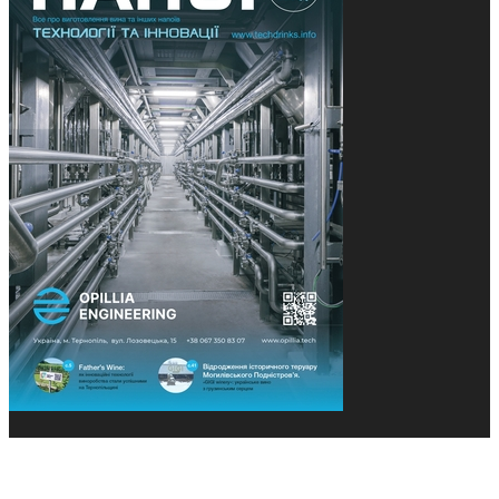
© 2013-2026 Засновники: Конєва К.В., Ящук Н.І.
Назва, концепція та дизайн проєктів медіагрупи