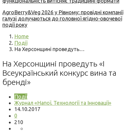
функціональність витісняє традиційні формати
AgroBerry&Veg 2026 у Рівному: провідні компанії
галузі долучаються до головної ягідно-овочевої
події року
Home
Події
На Херсонщині проведуть…
На Херсонщині проведуть «I
Всеукраїнський конкурс вина та
бренді»
Події
Журнал «Напої. Технології та Інновації»
14.10.2017
0
210