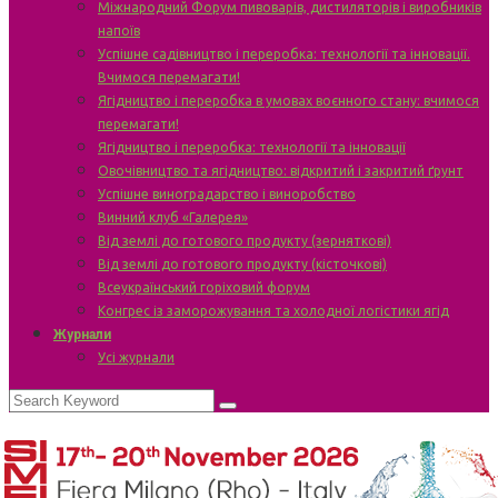
Міжнародний Форум пивоварів, дистиляторів і виробників
напоїв
Успішне садівництво і переробка: технології та інновації.
Вчимося перемагати!
Ягідництво і переробка в умовах воєнного стану: вчимося
перемагати!
Ягідництво і переробка: технології та інновації
Овочівництво та ягідництво: відкритий і закритий ґрунт
Успішне виноградарство і виноробство
Винний клуб «Галерея»
Від землі до готового продукту (зерняткові)
Від землі до готового продукту (кісточкові)
Всеукраїнський горіховий форум
Конгрес із заморожування та холодної логістики ягід
Журнали
Усі журнали