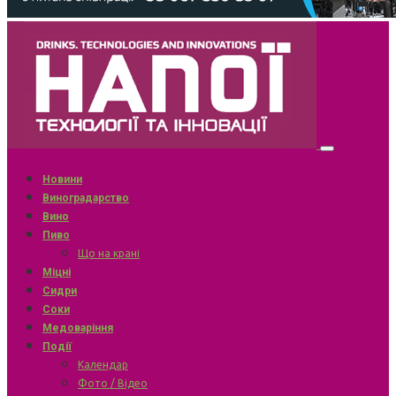
Новини
Виноградарство
Вино
Пиво
Що на крані
Міцні
Сидри
Соки
Медоваріння
Події
Календар
Фото / Відео