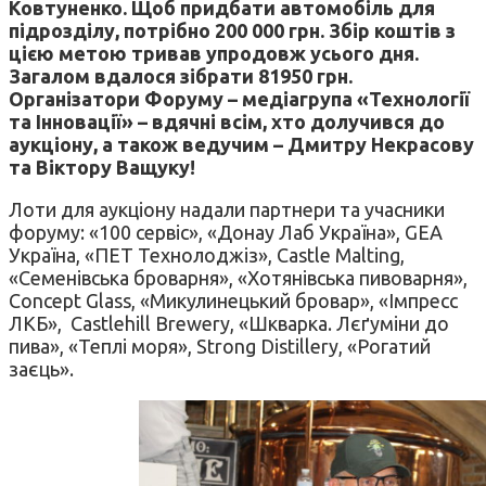
Ковтуненко. Щоб придбати автомобіль для
підрозділу, потрібно 200 000 грн. Збір коштів з
цією метою тривав упродовж усього дня.
Загалом вдалося зібрати 81950 грн.
Організатори Форуму – медіагрупа «Технології
та Інновації» – вдячні всім, хто долучився до
аукціону, а також ведучим – Дмитру Некрасову
та Віктору Ващуку!
Лоти для аукціону надали партнери та учасники
форуму: «100 сервіс», «Донау Лаб Україна», GEA
Україна, «ПЕТ Технолоджіз», Castle Malting,
«Семенівська броварня», «Хотянівська пивоварня»,
Concept Glass, «Микулинецький бровар», «Імпресс
ЛКБ», Castlehill Brewery, «Шкварка. Лєґуміни до
пива», «Теплі моря», Strong Distillery, «Рогатий
заєць».