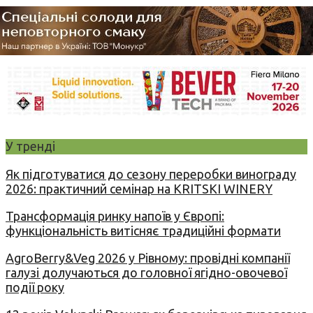
У тренді
Як підготуватися до сезону переробки винограду
2026: практичний семінар на KRITSKI WINERY
Трансформація ринку напоїв у Європі:
функціональність витісняє традиційні формати
AgroBerry&Veg 2026 у Рівному: провідні компанії
галузі долучаються до головної ягідно-овочевої
події року