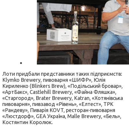
Лоти придбали представники таких підприємств:
Klymko Brewery, пивоварня «ШИФР», Юлія
Кириленко (Blinkers Brew), «Подільський бровар»,
«АртБакс», Castlehill Brewery, «Файна Фляшка»,
«Старгород», Brater Brewery, Katran, «Хотянівська
пивоварня», пивзавод «Рівень», «Елтест», ТРК
«Рандеву», Пиварія KOVT, ресторан-пивоварня
«Люстдорф», GEA Україна, Malle Brewery, «Бель»,
Костянтин Королюк.