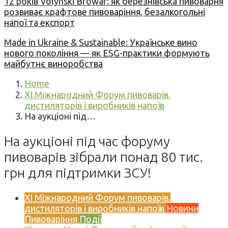
12 років Volynski Browar: як березнівська пивоварня
розвиває крафтове пивоваріння, безалкогольні
напої та експорт
Made in Ukraine & Sustainable: Українське вино
нового покоління — як ESG-практики формують
майбутнє виноробства
Home
XI Міжнародний Форум пивоварів,
дистиляторів і виробників напоїв
На аукціоні під…
На аукціоні під час форуму
пивоварів зібрали понад 80 тис.
грн для підтримки ЗСУ!
XI Міжнародний Форум пивоварів,
дистиляторів і виробників напоїв
Новини
Пивоваріння
Події