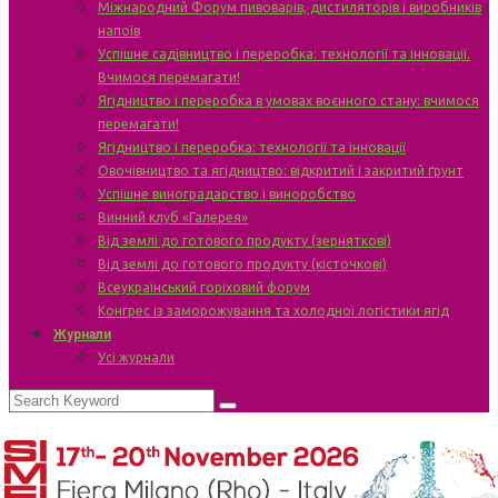
Міжнародний Форум пивоварів, дистиляторів і виробників
напоїв
Успішне садівництво і переробка: технології та інновації.
Вчимося перемагати!
Ягідництво і переробка в умовах воєнного стану: вчимося
перемагати!
Ягідництво і переробка: технології та інновації
Овочівництво та ягідництво: відкритий і закритий ґрунт
Успішне виноградарство і виноробство
Винний клуб «Галерея»
Від землі до готового продукту (зерняткові)
Від землі до готового продукту (кісточкові)
Всеукраїнський горіховий форум
Конгрес із заморожування та холодної логістики ягід
Журнали
Усі журнали