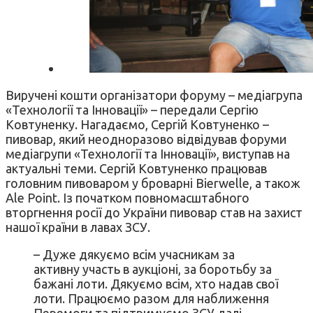
Виручені кошти організатори форуму – медіагрупа
«Технології та Інновації» – передали Сергію
Ковтуненку. Нагадаємо, Сергій Ковтуненко –
пивовар, який неодноразово відвідував форуми
медіагрупи «Технології та Інновації», виступав на
актуальні теми. Сергій Ковтуненко працював
головним пивоваром у броварні Bierwelle, а також
Ale Point. Із початком повномасштабного
вторгнення росії до України пивовар став на захист
нашої країни в лавах ЗСУ.
– Дуже дякуємо всім учасникам за
активну участь в аукціоні, за боротьбу за
бажані лоти. Дякуємо всім, хто надав свої
лоти. Працюємо разом для наближення
Перемоги та підтримуємо ЗСУ далі, –