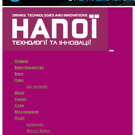
Новини
Виноградарство
Вино
Пиво
Що на крані
Міцні
Сидри
Соки
Медоваріння
Події
Календар
Фото / Відео