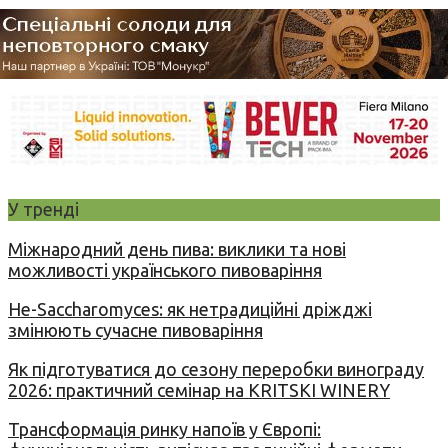
У тренді
Міжнародний день пива: виклики та нові
можливості українського пивоваріння
Не-Saccharomyces: як нетрадиційні дріжджі
змінюють сучасне пивоваріння
Як підготуватися до сезону переробки винограду
2026: практичний семінар на KRITSKI WINERY
Трансформація ринку напоїв у Європі: