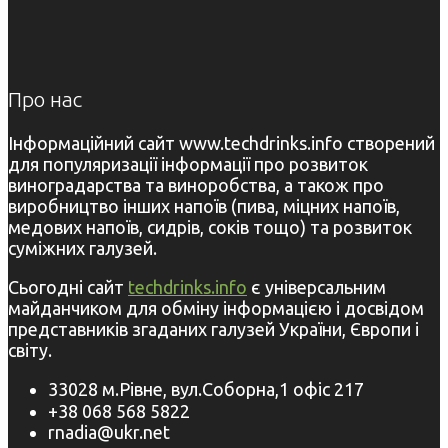
Про нас
Інформаційний сайт www.techdrinks.info створений
для популяризації інформації про розвиток
виноградарства та виноробства, а також про
виробництво інших напоїв (пива, міцних напоїв,
медових напоїв, сидрів, соків тощо) та розвиток
суміжних галузей.
Сьогодні сайт
techdrinks.info
є універсальним
майданчиком для обміну інформацією і досвідом
представників згаданих галузей України, Європи і
світу.
33028 м.Рівне, вул.Соборна,1 офіс 217
+38 068 568 5822
rnadia@ukr.net