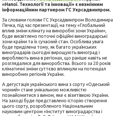
«Напої. Технології та інновації» є незмінним
інформаційним партнером ГС Укрсадвинпром.
За словами голови ГС Укрсадвинпром Володимира
Печка, під час презентації, на тему «Глобальний
вплив зміни клімату на виноробні зони України»,
буде висвітлено поточні офіційні виноградарські
зони країни та їх сучасний стан. Особлива увага
буде приділена тому, як багато українських
виноградарів сьогодні вирощують виноград і
виробляють вина в регіонах, що раніше навіть не
розглядалися для виноробства. Всього за 20 років
кліматичні зміни суттєво вплинули на потенціал
виноробних регіонів України.
А дегустація українського вина з сорту «Одеський
чорний» стане унікальною можливістю
познайомитися з вином, яке є візитівкою України.
На заході буде представлено історію створення
цього сорту, розробленого Національним
науковим центром «Інститут виноградарства і