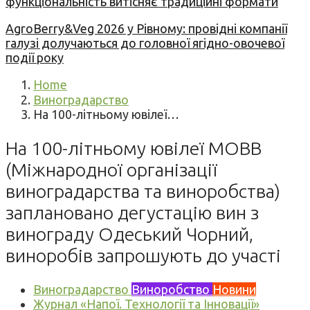
функціональність витісняє традиційні формати
AgroBerry&Veg 2026 у Рівному: провідні компанії
галузі долучаються до головної ягідно-овочевої
події року
Home
Виноградарство
На 100-літньому ювілеї…
На 100-літньому ювілеї МОВВ
(Міжнародної організації
виноградарства та виноробства)
заплановано дегустацію вин з
винограду Одеський Чорний,
виноробів запрошують до участі
Виноградарство
Виноробство
Новини
Журнал «Напої. Технології та Інновації»