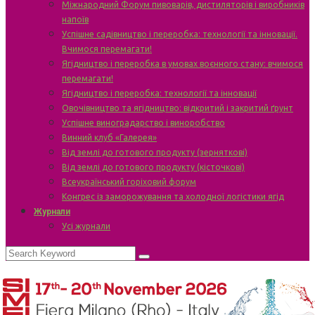
Міжнародний Форум пивоварів, дистиляторів і виробників
напоїв
Успішне садівництво і переробка: технології та інновації.
Вчимося перемагати!
Ягідництво і переробка в умовах воєнного стану: вчимося
перемагати!
Ягідництво і переробка: технології та інновації
Овочівництво та ягідництво: відкритий і закритий ґрунт
Успішне виноградарство і виноробство
Винний клуб «Галерея»
Від землі до готового продукту (зерняткові)
Від землі до готового продукту (кісточкові)
Всеукраїнський горіховий форум
Конгрес із заморожування та холодної логістики ягід
Журнали
Усі журнали