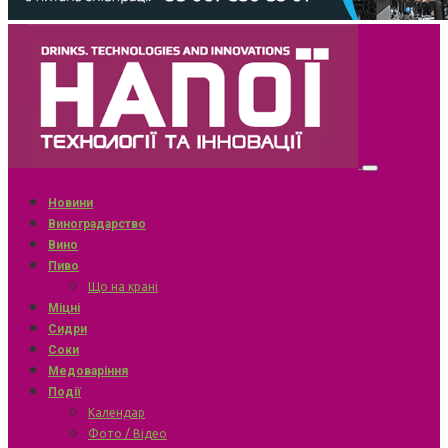
Новини
Виноградарство
Вино
Пиво
Що на крані
Міцні
Сидри
Соки
Медоваріння
Події
Календар
Фото / Відео