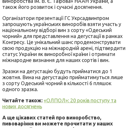
виноробства ім. В. Є. Таїрова» НААН України, а
також його розвиток і сучасні досягнення.
Організатори презентації ГС Укрсадвинпром
запрошують українських виноробів взяти участь у
національному відборі вин з сорту «Одеський
чорний» для представлення на дегустації в рамках
Конгресу. Це унікальний шанс продемонструвати
свою продукцію на міжнародній арені, підтвердити
статус України як виноробної країни і отримати
міжнародне визнання для наших сортів і вин.
Зразки на дегустацію будуть прийматися до 1
жовтня. Вина на дегустацію прийматимуться лише
з сорту Одеський чорний в кількості 6 пляшок
одного зразка.
Читайте також:
«ОЛПОЛ»: 20 років поступу та
нових досягнень
А ще цікавих статей про виноробство,
пивоваріння ви можете прочитати у наших