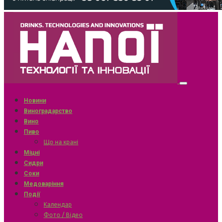
Новини
Виноградарство
Вино
Пиво
Що на крані
Міцні
Сидри
Соки
Медоваріння
Події
Календар
Фото / Відео