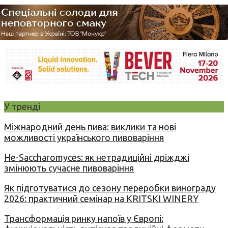
У тренді
Міжнародний день пива: виклики та нові
можливості українського пивоваріння
Не-Saccharomyces: як нетрадиційні дріжджі
змінюють сучасне пивоваріння
Як підготуватися до сезону переробки винограду
2026: практичний семінар на KRITSKI WINERY
Трансформація ринку напоїв у Європі: