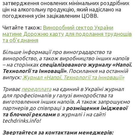
затвердження оновлених мінімальних роздрібних
цін на алкогольну продукцію, який надіслано на
погодження усім зацікавленим ЦОВВ.
Читайте також:
Виноробний сектор України
матиме Дорожню карту для подолання труднощів
та об’єднання
Більше інформації про виноградарство та
виноробство, а також виробництво інших напоїв
– на сторінках
спеціалізованого журналу «Напої.
Технології та Інновації»
. Посилання на останній
випуск:
Журнал «Напої. Технології та Інновації»
Триває
передплата
на єдиний в Україні журнал
для професіоналів у галузі виноробства та
виготовлення інших напоїв. А також запрошуємо
партнерів до співпраці з
розміщення іміджевої
та блочної реклами
в журналі і на сайті
techdrinks.info!
Звертайтеся за контактами менеджерів: