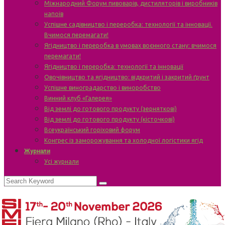
Міжнародний Форум пивоварів, дистиляторів і виробників
напоїв
Успішне садівництво і переробка: технології та інновації.
Вчимося перемагати!
Ягідництво і переробка в умовах воєнного стану: вчимося
перемагати!
Ягідництво і переробка: технології та інновації
Овочівництво та ягідництво: відкритий і закритий ґрунт
Успішне виноградарство і виноробство
Винний клуб «Галерея»
Від землі до готового продукту (зерняткові)
Від землі до готового продукту (кісточкові)
Всеукраїнський горіховий форум
Конгрес із заморожування та холодної логістики ягід
Журнали
Усі журнали