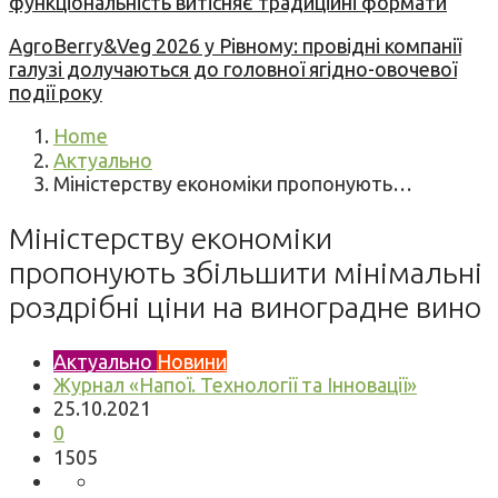
функціональність витісняє традиційні формати
AgroBerry&Veg 2026 у Рівному: провідні компанії
галузі долучаються до головної ягідно-овочевої
події року
Home
Актуально
Міністерству економіки пропонують…
Міністерству економіки
пропонують збільшити мінімальні
роздрібні ціни на виноградне вино
Актуально
Новини
Журнал «Напої. Технології та Інновації»
25.10.2021
0
1505