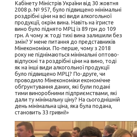
Кабінету Міністрів України від 30 жовтня
2008 р. № 957, було підвищено мінімальні
роздрібні ціни на всі види алкогольної
продукції, окрім вина. Навіть на ігристе
вино було піднято МРЦ із 89 грн до 109
грн. А чому ж тоді тихі вина залишили без
змін? У мене питання до представників
Мінекономіки. По-перше, чому з 2018
року не піднімаються мінімальні оптово-
відпускні та роздрібні ціни на вино, тоді
як на інші види алкогольної продукції
було підвищено МРЦ? По-друге, чи
проводило Мінекономіки економічне
обґрунтування даних, які були подані
тими виноробними підприємствами, які
дали ту мінімальну ціну? На сьогоднішній
день мінімальна ціна, яка була подана,
становить 33 гривні!»