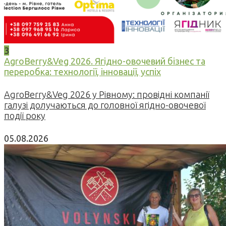
3
AgroBerry&Veg 2026. Ягідно-овочевий бізнес та
переробка: технології, інновації, успіх
AgroBerry&Veg 2026 у Рівному: провідні компанії
галузі долучаються до головної ягідно-овочевої
події року
05.08.2026