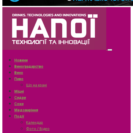
Новини
Виноградарство
Вино
Пиво
Що на крані
Міцні
Сидри
Соки
Медоваріння
Події
Календар
Фото / Відео