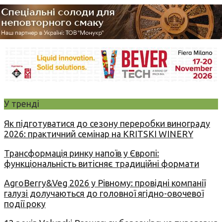
У тренді
Як підготуватися до сезону переробки винограду
2026: практичний семінар на KRITSKI WINERY
Трансформація ринку напоїв у Європі:
функціональність витісняє традиційні формати
AgroBerry&Veg 2026 у Рівному: провідні компанії
галузі долучаються до головної ягідно-овочевої
події року