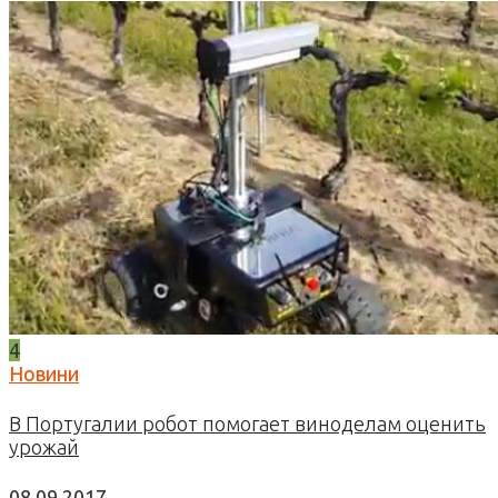
4
Новини
В Португалии робот помогает виноделам оценить
урожай
08.09.2017