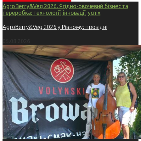
AgroBerry&Veg 2026. Ягідно-овочевий бізнес та
переробка: технології, інновації, успіх
AgroBerry&Veg 2026 у Рівному: провідні
05.08.2026