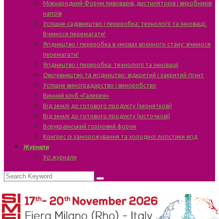
Міжнародний Форум пивоварів, дистиляторів і виробників
напоїв
Успішне садівництво і переробка: технології та інновації.
Вчимося перемагати!
Ягідництво і переробка в умовах воєнного стану: вчимося
перемагати!
Ягідництво і переробка: технології та інновації
Овочівництво та ягідництво: відкритий і закритий ґрунт
Успішне виноградарство і виноробство
Винний клуб «Галерея»
Від землі до готового продукту (зерняткові)
Від землі до готового продукту (кісточкові)
Всеукраїнський горіховий форум
Конгрес із заморожування та холодної логістики ягід
Журнали
Усі журнали