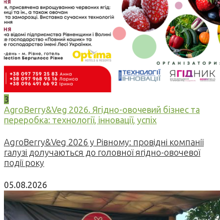
3
AgroBerry&Veg 2026. Ягідно-овочевий бізнес та
переробка: технології, інновації, успіх
AgroBerry&Veg 2026 у Рівному: провідні компанії
галузі долучаються до головної ягідно-овочевої
події року
05.08.2026