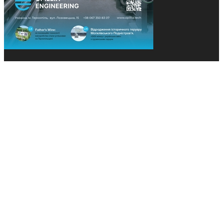
© 2013-2026 Засновники: Конєва К.В., Ящук Н.І.
Назва, концепція та дизайн проєктів медіагрупи
«Технології та Інновації» охороняється Законом
«Про авторське право». Редакція не відповідає за
тексти рекламних оголошень. Думка редакції
може не збігатися з точками зору авторів
публікацій. Передрук – з письмового дозволу
авторів проєкту.