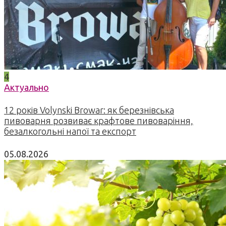
4
Актуально
12 років Volynski Browar: як березнівська
пивоварня розвиває крафтове пивоваріння,
безалкогольні напої та експорт
05.08.2026