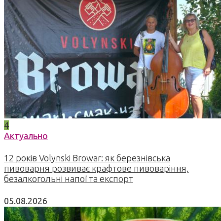
4
Актуально
12 років Volynski Browar: як березнівська
пивоварня розвиває крафтове пивоваріння,
безалкогольні напої та експорт
05.08.2026