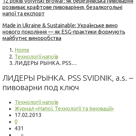
12 років Volynski Browar: як березнівська пивоварня
розвиває крафтове пивоваріння, безалкогольні
напої та експорт
Made in Ukraine & Sustainable: Українське вино
нового покоління — як ESG-практики формують
майбутнє виноробства
Home
Технології напоїв
ЛИДЕРЫ РЫНКА. PSS…
ЛИДЕРЫ РЫНКА. PSS SVIDNIK, a.s. –
пивоварни под ключ
Технології напоїв
Журнал «Напої. Технології та Інновації»
17.02.2013
0
431