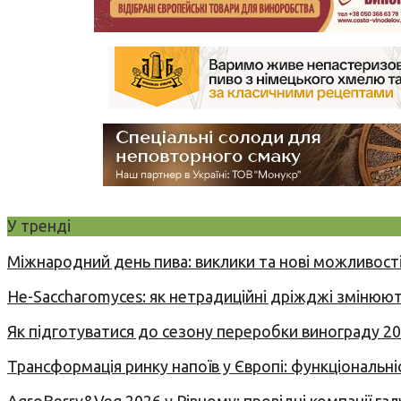
У тренді
Міжнародний день пива: виклики та нові можливості
Не-Saccharomyces: як нетрадиційні дріжджі змінюют
Як підготуватися до сезону переробки винограду 2
Трансформація ринку напоїв у Європі: функціональні