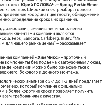
к-методист
Юрий ГОЛОВАЧ. – Бренд PerkinElmer
ее качество». Широкий спектр лабораторного
 определение координат цветности, обнаружение
енно, определение сроков их хранения.
, дозирования, смешивания и наполнения
сновными клиентами компании являются
, Pepsi, Sandora, Carlsberg, InBev.​ ​​”Мы
для нашего рынка ценам​”​ – рассказывает
вленная компанией
«ХимМикс»
– проточный
кие компоненты без подъема к загрузочным люкам,
 стенде компании можно было ознакомиться с
ерхнего, бокового и донного монтажа.
логических анализов с 5-7 до 1-2 дней предлагает
ioMérieux, который компания официально
ям в более короткие сроки позволяет получить
 всем требованиям к качеству.
 и растворителей, лабораторной мебели и