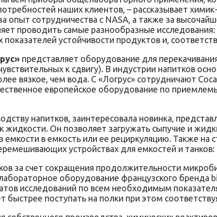
 потребностей наших клиентов, – рассказывает хими
а опыт сотрудничества с NASA, а также за высочайш
ляет проводить самые разнообразные исследования:
 показателей устойчивости продуктов и, соответств
грус»
представляет оборудование для перекачивания
и чувствительных к сдвигу). В индустрии напитков о
ее вязкое, чем вода. С «Логрус» сотрудничают Coca-Cola
ственное европейское оборудование по приемлемым 
одству напитков, заинтересовала новинка, предста
ок жидкости. Он позволяет загружать сыпучие и жид
з емкости в емкость или ее рециркуляцию. Также на
емешивающих устройствах для емкостей и танков: в
ков за счет сокращения продолжительности микробио
 лабораторное оборудование французского бренда b
татов исследований по всем необходимым показател
 быстрее поступать на полки при этом соответствуя
 собственного производства, химических реактивов