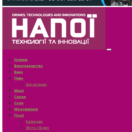
Новини
Виноградарство
Вино
Пиво
Що на крані
Міцні
Сидри
Соки
Медоваріння
Події
Календар
Фото / Відео