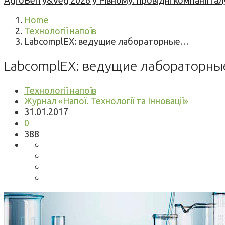
AgroBerry&Veg 2026 у Рівному: провідні компанії гал
Home
Технології напоїв
LabcomplEX: ведущие лабораторные…
LabcomplEX: ведущие лабораторные
Технології напоїв
Журнал «Напої. Технології та Інновації»
31.01.2017
0
388