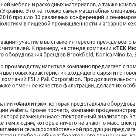
нной мебели и расходных материалов, а также компл
 Украине. Это не только самая масштабная специали
2016 прошло 30 различных конференций и семинаров,
нологиям в пищевой промышленности и аграрном сек
вации» участие в выставке интересно прежде всего в
читателей. К примеру, на стенде компании
«ТЕК Ин
оборудования брендов Brookfield, Konica Minolta, E
по производству напитков компания предлагает с по
 цветовых характеристик входящего сырья и готово
компаний FSI и Pall Corporation. Продолжительнос
также отменное качество фильтрации, делает их осо
пании
«Аналитэк»
, которая представляла оборудов
ии Waters. Кроме прочего, компания продемонстрир
тектора размещен масс-спектральный анализатор. Эт
аже тем людям, которые ничего не знают о масс-спе
 питания и сельскохозяйственной продукции предла
длагаем приборы общелабораторного применения, к