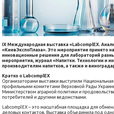
IX Международная выставка «LabcomplEX. Аналит
«КиевЭкспоПлаза». Это мероприятие принято н
инновационные решения для лабораторий разн
мероприятия, журнал «Напитки. Технологии и 
производителям напитков, а также и винограда
Кратко о LabcomplEX
Организаторами выставки выступили Национальная 
профильными комитетами Верховной Рады Украины,
Министерством аграрной политики и продовольств
потребителей и другими ведомствами.
LabcomplEX – это масштабная площадка для обмена
деловых контактов. Выставка объединила под одн