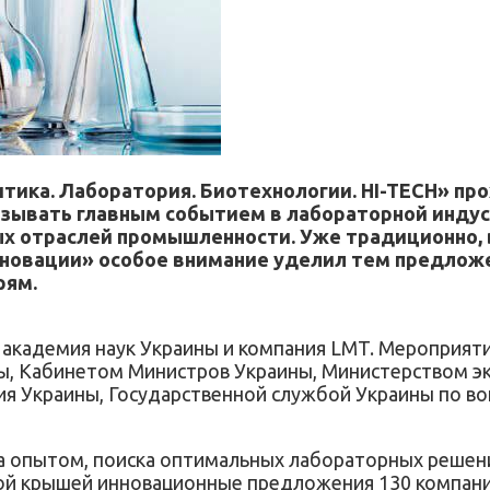
ика. Лаборатория. Биотехнологии. HI-TECH» прох
азывать главным событием в лабораторной инду
ых отраслей промышленности. Уже традиционно
инновации» особое внимание уделил тем предлож
рям.
академия наук Украины и компания LMT. Мероприятие
 Кабинетом Министров Украины, Министерством эко
ия Украины, Государственной службой Украины по в
 опытом, поиска оптимальных лабораторных решени
ой крышей инновационные предложения 130 компаний