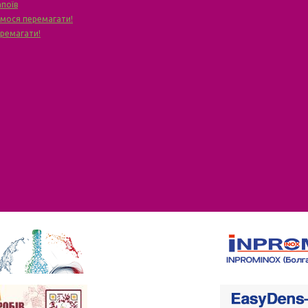
апоїв
чимося перемагати!
еремагати!