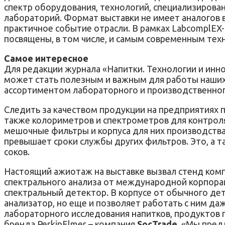
спектр оборудования, технологий, специализирова
лабораторий. Формат выставки не имеет аналогов в
практичное событие отрасли. В рамках LabcomplEX-
посвящены, в том числе, и самым современным тех
Самое интересное
Для редакции журнала «Напитки. Технологии и инно
может стать полезным и важным для работы наших 
ассортиментом лабораторного и производственного 
Следить за качеством продукции на предприятиях 
также колориметров и спектрометров для контроля
мешочные фильтры и корпуса для них производства 
превышает сроки службы других фильтров. Это, а 
соков.
Настоящий ажиотаж на выставке вызвал стенд ком
спектрального анализа от международной корпорац
спектральный детектор. В корпусе от обычного де
анализатор, но еще и позволяет работать с ним д
лабораторного исследования напитков, продуктов
бренда PerkinElmer – компания
SocTrade
. «Мы пре