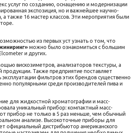
екс услуг по созданию, оснащению и модернизации
зированная экспозиция, но и важнейшее научно-
 а также 16 мастер классов. Эти мероприятия были
торе.
озможностью из первых уст узнать о том, что
жиниринг»
можно было ознакомиться с большим
lcometer и других.
мощью вискозиметров, анализаторов текстуры, а
й продукции. Также предприятие поставляет
ть эксплуатации фильтров этих брендов существенно
бенно популярными среди производителей пива и
ание для жидкостной хроматографии и масс-
овала уникальный прибор: компактный масс-
от прибор не только в 5 раз меньше, чем обычный
ктральном анализе. Высокоточные приборы для
гает официальный дистрибьютор американского
оторые настраиваем для получения необходимых