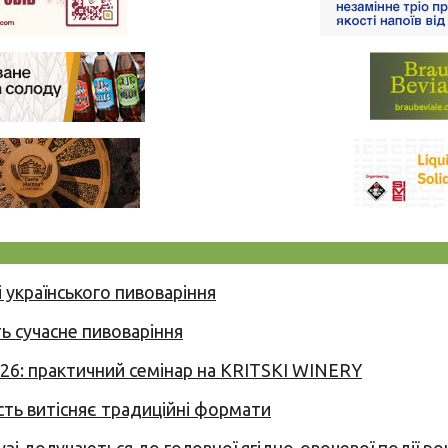
 українського пивоваріння
ь сучасне пивоваріння
026: практичний семінар на KRITSKI WINERY
сть витісняє традиційні формати