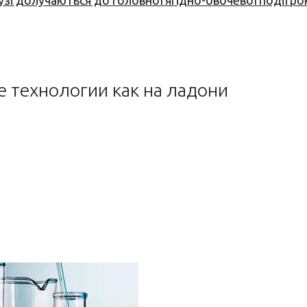
узі долучаються до головної ягідно-овочевої події ро
 технологии как на ладони