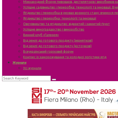
Міжнародний Форум пивоварів, дистиляторів і виробників н
Успішне садівництво і переробка: технології та інновації. В
Ягідництво і переробка в умовах воєнного стану: вчимося п
Ягідництво і переробка: технології та інновації
Овочівництво та ягідництво: відкритий і закритий ґрунт
Успішне виноградарство і виноробство
Винний клуб «Галерея»
Від землі до готового продукту (зерняткові)
Від землі до готового продукту (кісточкові)
Всеукраїнський горіховий форум
Конгрес із заморожування та холодної логістики ягід
Журнали
Усі журнали