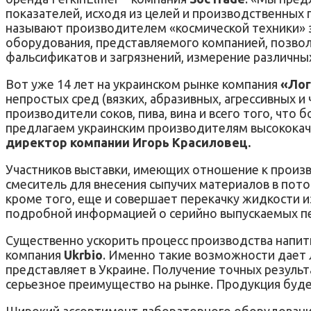
показателей, исходя из целей и производственных
называют производителем «космической техники» з
оборудования, представляемого компанией, позво
фальсификатов и загрязнений, измерение различных
Вот уже 14 лет на украинском рынке компания
«Ло
непростых сред (вязких, абразивных, агрессивных 
производители соков, пива, вина и всего того, что бол
предлагаем украинским производителям высококаче
директор компании Игорь Красиловец.
Участников выставки, имеющих отношение к произв
смеситель для внесения сыпучих материалов в пот
кроме того, еще и совершает перекачку жидкости и
подробной информацией о серийно выпускаемых пер
Существенно ускорить процесс производства напит
компания
Ukrbio
. Именно такие возможности дает
представляет в Украине. Получение точных резуль
серьезное преимущество на рынке. Продукция будет
Широкий ассортимент лабораторного оборудования