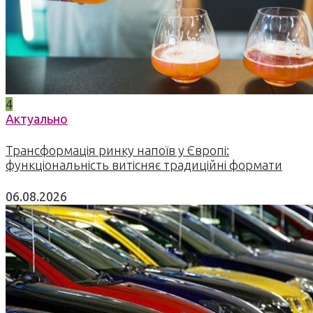
4
Актуально
Трансформація ринку напоїв у Європі:
функціональність витісняє традиційні формати
06.08.2026