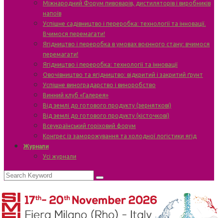
Міжнародний Форум пивоварів, дистиляторів і виробників
напоїв
Успішне садівництво і переробка: технології та інновації.
Вчимося перемагати!
Ягідництво і переробка в умовах воєнного стану: вчимося
перемагати!
Ягідництво і переробка: технології та інновації
Овочівництво та ягідництво: відкритий і закритий ґрунт
Успішне виноградарство і виноробство
Винний клуб «Галерея»
Від землі до готового продукту (зерняткові)
Від землі до готового продукту (кісточкові)
Всеукраїнський горіховий форум
Конгрес із заморожування та холодної логістики ягід
Журнали
Усі журнали