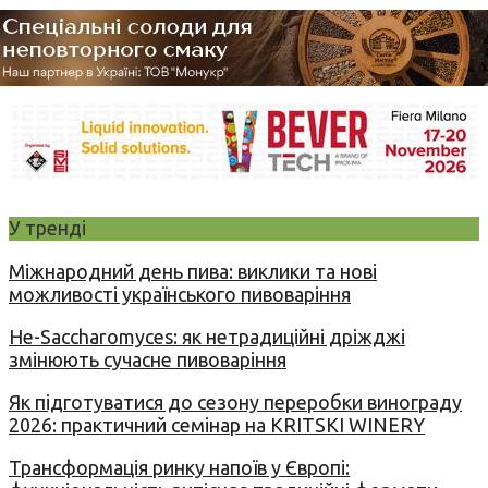
У тренді
Міжнародний день пива: виклики та нові
можливості українського пивоваріння
Не-Saccharomyces: як нетрадиційні дріжджі
змінюють сучасне пивоваріння
Як підготуватися до сезону переробки винограду
2026: практичний семінар на KRITSKI WINERY
Трансформація ринку напоїв у Європі: