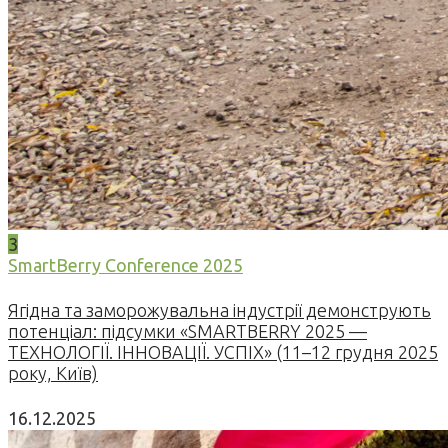
3
SmartBerry Conference 2025
Ягідна та заморожувальна індустрії демонструють
потенціал: підсумки «SMARTBERRY 2025 —
ТЕХНОЛОГІЇ. ІННОВАЦІЇ. УСПІХ» (11–12 грудня 2025
року, Київ)
16.12.2025