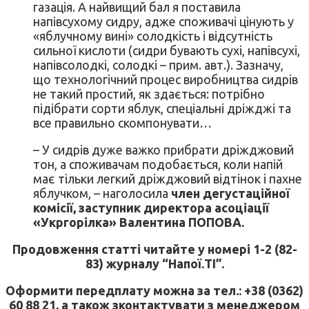
газація. А найвищий бал я поставила
напівсухому сидру, адже споживачі цінують у
«яблучному вині» солодкість і відсутність
сильної кислоти (сидри бувають сухі, напівсухі,
напівсолодкі, солодкі – прим. авт.). Зазначу,
що технологічний процес виробництва сидрів
не такий простий, як здається: потрібно
підібрати сорти яблук, спеціальні дріжджі та
все правильно скомпонувати…
– У сидрів дуже важко прибрати дріжджовий
тон, а споживачам подобається, коли напій
має тільки легкий дріжджовий відтінок і пахне
яблучком, – наголосила
член дегустаційної
комісії, заступник директора асоціації
«Укргорілка» Валентина ПОПОВА.
Продовження статті читайте у номері 1-2 (82-
83) журналу “Напої.ТІ”.
Оформити передплату можна за тел.: +38 (0362)
60 88 21, а також зконтактувати з менеджером