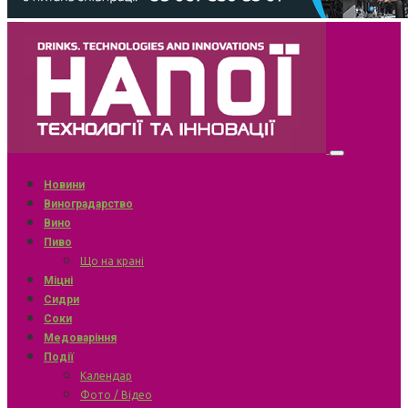
Новини
Виноградарство
Вино
Пиво
Що на крані
Міцні
Сидри
Соки
Медоваріння
Події
Календар
Фото / Відео