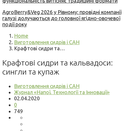
функціональність витісняє традиційні формати
AgroBerry&Veg 2026 у Рівному: провідні компанії
галузі долучаються до головної ягідно-овочевої
події року
Home
Виготовлення сидрів і САН
Крафтові сидри та…
Крафтові сидри та кальвадоси:
сингли та купаж
Виготовлення сидрів і САН
Журнал «Напої. Технології та Інновації»
02.04.2020
0
749