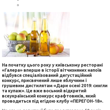
На початку цього року у київському ресторані
«Галера»
вперше в історії вітчизняних
напоїв
відбувся спеціалізований дегустаційний
конкурс,
присвячений лише яблучним і
грушевим дистилятам
«Дари осені 2019: сингли
та
купаж». Це вже восьмий відкритий
всеукраїнський конкурс крафтовиків, який
проводиться під егідою клубу
«ПЕРЕГОН-18».