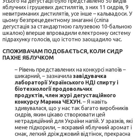
Усього на дегустації було представлено 50 видів
яблучних і грушевих дистилятів, з них 11 сидрів, 9
невитриманих дистилятів, усе інше – кальвадоси. У
цьому безпрецедентному змаганні (сліпа
дегустація за стандартною галузевою 10-бальною
шкалою) вперше впровадили електронну систему
підрахунку голосів, що істотно заощадило час.
СПОЖИВАЧАМ ПОДОБАЄТЬСЯ, КОЛИ СИДР
ПАХНЕ ЯБЛУЧКОМ
– Рівень представлених на конкурсі напоїв –
шикарний, – зазначила
завідувачка
лабораторії Українського НДІ спирту і
біотехнології продовольчих
продуктів,
член журі дегустаційного
конкурсу Марина ЧЕХУН.
– Я навіть
здивувалася, що у нас так багато виробників
сидрів, яким цікаво створювати цей
нетрадиційний для України напій. У зразків, які
мене підкорили, – яскравий яблучний аромат і
смак, легкий дріжджовий відтінок, прекрасна