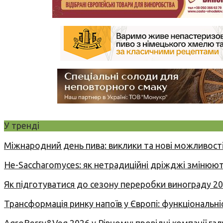
У тренді
Міжнародний день пива: виклики та нові можливості
Не-Saccharomyces: як нетрадиційні дріжджі змінюют
Як підготуватися до сезону переробки винограду 2
Трансформація ринку напоїв у Європі: функціональні