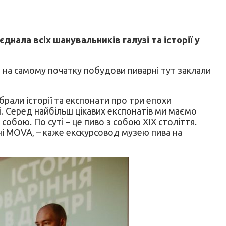
єднала в
сіх шанувальників галузі та історії у
е на самому початку побудови пиварні тут заклали
брали історії та експонати про три епохи
ті. Серед найбільш цікавих експонатів ми маємо
 собою. По суті – це пиво з собою XIX століття.
рні MOVA, – каже екскурсовод музею пива на