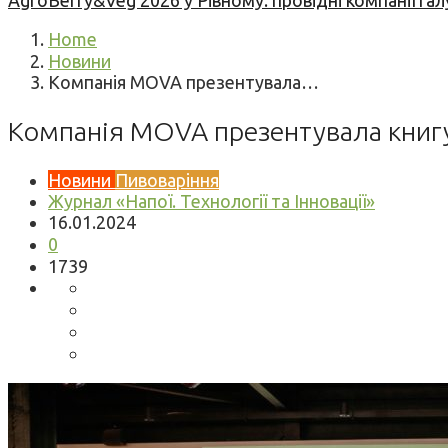
AgroBerry&Veg 2026 у Рівному: провідні компанії гал
Home
Новини
Компанія MOVA презентувала…
Компанія MOVA презентувала книгу 
Новини
Пивоваріння
Журнал «Напої. Технології та Інновації»
16.01.2024
0
1739