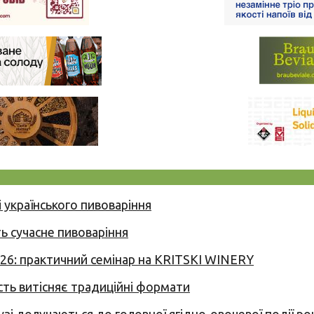
 українського пивоваріння
ь сучасне пивоваріння
026: практичний семінар на KRITSKI WINERY
сть витісняє традиційні формати