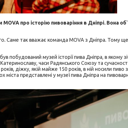
ги
MOVA
про історію пивоваріння в Дніпрі
. Вона
об`
ього. Саме так вважає команда MOVA з Дніпра. Тому щ
був побудований музей історії пива Дніпра, в якому зі
и Катеринославу, часи Радянського Союзу та сучаснос
ків, діжку, якій майже 150 років, в ній носили пиво з
ох міста представлені у музеї пива Дніпра на пивова