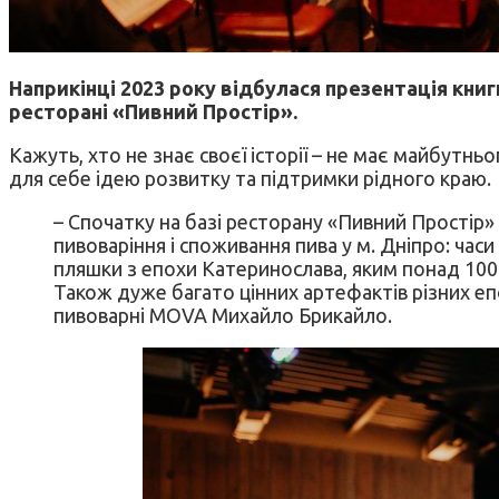
Наприкінці 2023 року
відбулася
презентація кни
ресторані
«
Пивний Простір
»
.
Кажуть, хто не знає своєї історії – не має майбутн
для себе ідею розвитку та підтримки рідного краю.
– Спочатку на базі ресторану «Пивний Простір» 
пивоваріння і споживання пива у м. Дніпро: час
пляшки з епохи Катеринослава, яким понад 100 ро
Також дуже багато цінних артефактів різних еп
пивоварні MOVA Михайло Брикайло.