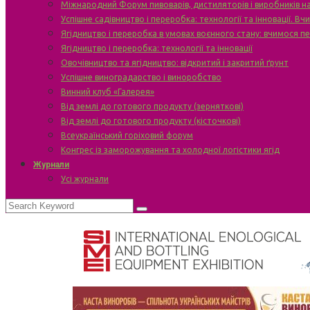
Міжнародний Форум пивоварів, дистиляторів і виробників н
Успішне садівництво і переробка: технології та інновації. В
Ягідництво і переробка в умовах воєнного стану: вчимося п
Ягідництво і переробка: технології та інновації
Овочівництво та ягідництво: відкритий і закритий ґрунт
Успішне виноградарство і виноробство
Винний клуб «Галерея»
Від землі до готового продукту (зерняткові)
Від землі до готового продукту (кісточкові)
Всеукраїнський горіховий форум
Конгрес із заморожування та холодної логістики ягід
Журнали
Усі журнали