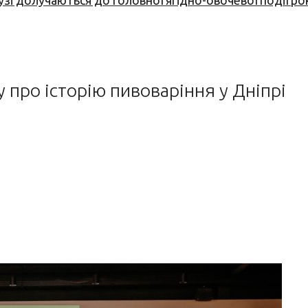
узі долучаються до головної ягідно-овочевої події ро
про історію пивоваріння у Дніпрі