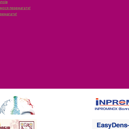
апоїв
чимося перемагати!
еремагати!