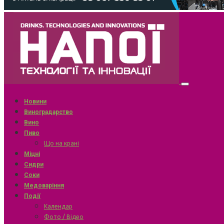
Новини
Виноградарство
Вино
Пиво
Що на крані
Міцні
Сидри
Соки
Медоваріння
Події
Календар
Фото / Відео