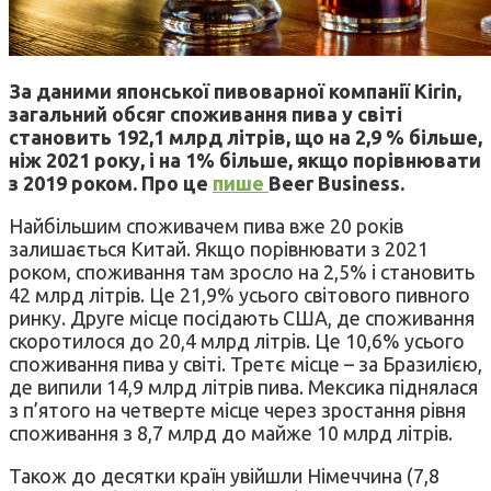
За даними японської пивоварної компанії Kirin,
загальний обсяг споживання пива у світі
становить 192,1 млрд літрів, що на 2,9 % більше,
ніж 2021 року, і на 1% більше, якщо порівнювати
з 2019 роком. Про це
пише
Beer Business.
Найбільшим споживачем пива вже 20 років
залишається Китай. Якщо порівнювати з 2021
роком, споживання там зросло на 2,5% і становить
42 млрд літрів. Це 21,9% усього світового пивного
ринку. Друге місце посідають США, де споживання
скоротилося до 20,4 млрд літрів. Це 10,6% усього
споживання пива у світі. Третє місце – за Бразилією,
де випили 14,9 млрд літрів пива. Мексика піднялася
з п’ятого на четверте місце через зростання рівня
споживання з 8,7 млрд до майже 10 млрд літрів.
Також до десятки країн увійшли Німеччина (7,8