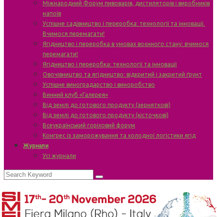
Міжнародний Форум пивоварів, дистиляторів і виробників
напоїв
Успішне садівництво і переробка: технології та інновації.
Вчимося перемагати!
Ягідництво і переробка в умовах воєнного стану: вчимося
перемагати!
Ягідництво і переробка: технології та інновації
Овочівництво та ягідництво: відкритий і закритий ґрунт
Успішне виноградарство і виноробство
Винний клуб «Галерея»
Від землі до готового продукту (зерняткові)
Від землі до готового продукту (кісточкові)
Всеукраїнський горіховий форум
Конгрес із заморожування та холодної логістики ягід
Журнали
Усі журнали