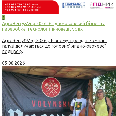
3
AgroBerry&Veg 2026. Ягідно-овочевий бізнес та
переробка: технології, інновації, успіх
AgroBerry&Veg 2026 у Рівному: провідні компанії
галузі долучаються до головної ягідно-овочевої
події року
05.08.2026