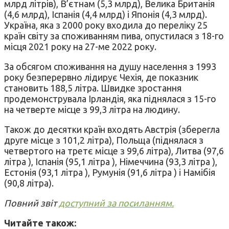
млрд літрів), В’єтнам (5,3 млрд), Велика Британія
(4,6 млрд), Іспанія (4,4 млрд) і Японія (4,3 млрд).
Україна, яка з 2000 року входила до переліку 25
країн світу за споживанням пива, опустилася з 18-го
місця 2021 року на 27-ме 2022 року.
За обсягом споживання на душу населення з 1993
року безперервно лідирує Чехія, де показник
становить 188,5 літра. Швидке зростання
продемонструвала Ірландія, яка піднялася з 15-го
на четверте місце з 99,3 літра на людину.
Також до десятки країн входять Австрія (зберегла
друге місце з 101,2 літра), Польща (піднялася з
четвертого на третє місце з 99,6 літра), Литва (97,6
літра ), Іспанія (95,1 літра ), Німеччина (93,3 літра ),
Естонія (93,1 літра ), Румунія (91,6 літра ) і Намібія
(90,8 літра).
Повний звіт
доступний за посиланням.
Читайте також: