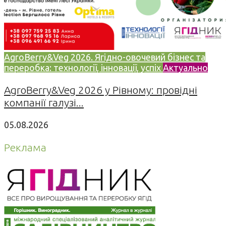
AgroBerry&Veg 2026. Ягідно-овочевий бізнес та
переробка: технології, інновації, успіх
Актуально
AgroBerry&Veg 2026 у Рівному: провідні
компанії галузі...
05.08.2026
Реклама