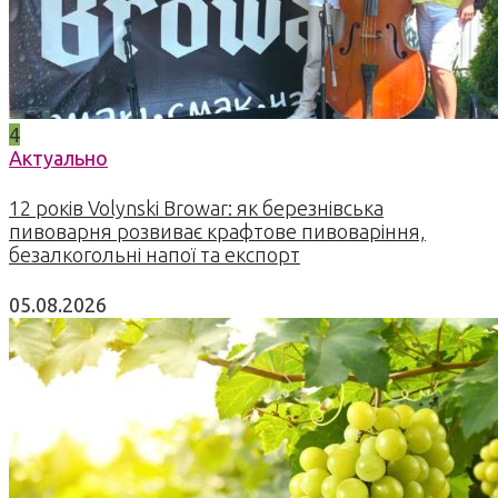
4
Актуально
12 років Volynski Browar: як березнівська
пивоварня розвиває крафтове пивоваріння,
безалкогольні напої та експорт
05.08.2026