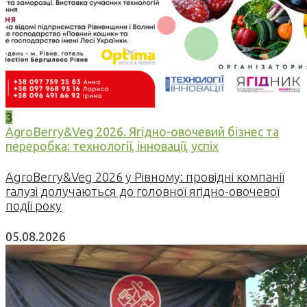
3
AgroBerry&Veg 2026. Ягідно-овочевий бізнес та
переробка: технології, інновації, успіх
AgroBerry&Veg 2026 у Рівному: провідні компанії
галузі долучаються до головної ягідно-овочевої
події року
05.08.2026