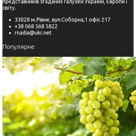
представників згаданих галузей України, Європи і
світу.
33028 м.Рівне, вул.Соборна,1 офіс 217
+38 068 568 5822
rnadia@ukr.net
Популярне