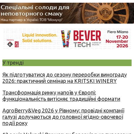
У тренді
Як підготуватися до сезону переробки винограду
2026: практичний семінар на KRITSKI WINERY
Трансформація ринку напоїв у Європі:
функціональність витісняє традиційні формати
AgroBerry&Veg 2026 у Рівному: провідні компанії
галузі долучаються до головної ягідно-овочевої
події року