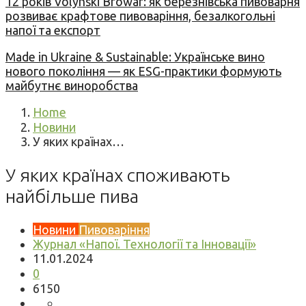
12 років Volynski Browar: як березнівська пивоварня
розвиває крафтове пивоваріння, безалкогольні
напої та експорт
Made in Ukraine & Sustainable: Українське вино
нового покоління — як ESG-практики формують
майбутнє виноробства
Home
Новини
У яких країнах…
У яких країнах споживають
найбільше пива
Новини
Пивоваріння
Журнал «Напої. Технології та Інновації»
11.01.2024
0
6150