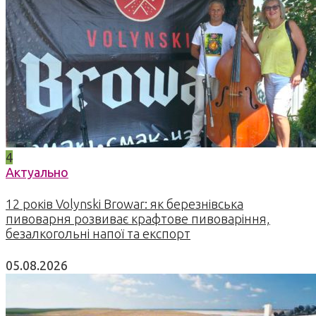
4
Актуально
12 років Volynski Browar: як березнівська
пивоварня розвиває крафтове пивоваріння,
безалкогольні напої та експорт
05.08.2026