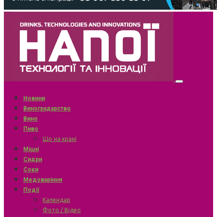
Новини
Виноградарство
Вино
Пиво
Що на крані
Міцні
Сидри
Соки
Медоваріння
Події
Календар
Фото / Відео