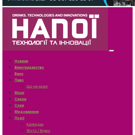
Новини
Виноградарство
Вино
Пиво
Що на крані
Міцні
Сидри
Соки
Медоваріння
Події
Календар
Фото / Відео