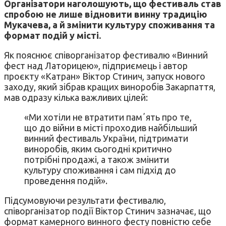
Організатори наголошують, що фестиваль став
спробою не лише відновити винну традицію
Мукачева, а й змінити культуру споживання та
формат подій у місті.
Як пояснює співорганізатор фестивалю «Винний
фест над Латорицею», підприємець і автор
проєкту «Катран» Віктор Стинич, запуск нового
заходу, який зібрав кращих виноробів Закарпаття,
мав одразу кілька важливих цілей:
«Ми хотіли не втратити памʼять про те,
що до війни в місті проходив найбільший
винний фестиваль України, підтримати
виноробів, яким сьогодні критично
потрібні продажі, а також змінити
культуру споживання і сам підхід до
проведення подій».
Підсумовуючи результати фестивалю,
співорганізатор події Віктор Стинич зазначає, що
формат камерного винного фесту повністю себе