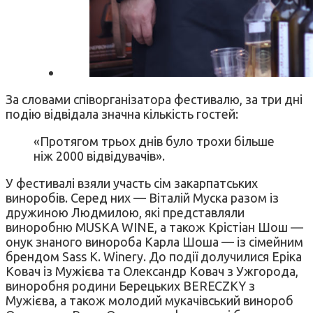
За словами співорганізатора фестивалю, за три дні
подію відвідала значна кількість гостей:
«Протягом трьох днів було трохи більше
ніж 2000 відвідувачів».
У фестивалі взяли участь сім закарпатських
виноробів. Серед них — Віталій Муска разом із
дружиною Людмилою, які представляли
виноробню MUSKA WINE, а також Крістіан Шош —
онук знаного винороба Карла Шоша — із сімейним
брендом Sass K. Winery. До події долучилися Еріка
Ковач із Мужієва та Олександр Ковач з Ужгорода,
виноробня родини Берецьких BERECZKY з
Мужієва, а також молодий мукачівський винороб