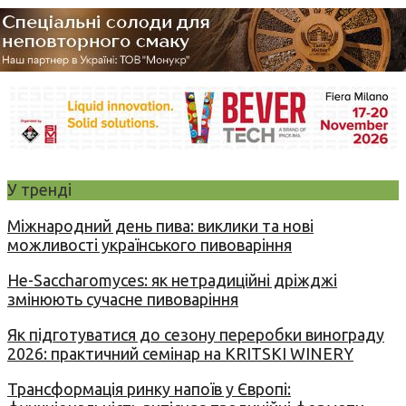
У тренді
Міжнародний день пива: виклики та нові
можливості українського пивоваріння
Не-Saccharomyces: як нетрадиційні дріжджі
змінюють сучасне пивоваріння
Як підготуватися до сезону переробки винограду
2026: практичний семінар на KRITSKI WINERY
Трансформація ринку напоїв у Європі: