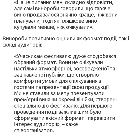
«На це питання мені складно відповісти,
але самі винороби говорили, що гаряче
вино продавалося значно краще, ніж вони
планували, тоді як пляшкове вино
купували менше, ніж очікували».
Винороби позитивно оцінили як формат події, так і
склад аудиторії:
«Учасникам фестивалю дуже сподобався
обраний формат. Вони не очікували
настільки атмосферної, зосередженої та
зацікавленої публіки, що створило
комфортні умови для спілкування з
гостями та презентації своєї продукції.
Ми не ставили за мету презентувати
прем’єрні вина чи окремі лінійки, створені
спеціально до фестивалю. Для першого
проведення події важливішим було
сформувати якісний формат і перевірити
інтерес аудиторії», – каже
співорганізатор.