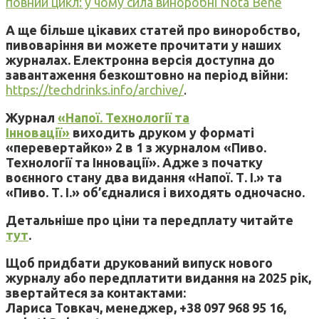
повний цикл: у чому сила виноробні Nota Bene
А ще більше цікавих статей про виноробство,
пивоваріння ви можете прочитати у наших
журналах. Електронна версія доступна до
завантаження безкоштовно на період війни:
https://techdrinks.info/archive/
.
Журнал
«Напої. Технології та
Інновації»
виходить друком у форматі
«перевертайко» 2 в 1 з журналом «Пиво.
Технології та Інновації». Адже з початку
воєнного стану два видання «Напої. Т. І.» та
«Пиво. Т. І.» об’єдналися і виходять одночасно.
Детальніше про ціни та передплату читайте
тут
.
Щоб придбати друкований випуск нового
журналу або передплатити видання на 2025 рік,
звертайтеся за контактами:
Лариса Товкач, менеджер, +38 097 968 95 16,