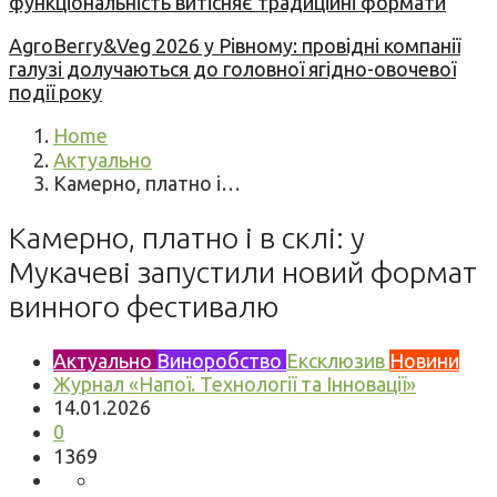
функціональність витісняє традиційні формати
AgroBerry&Veg 2026 у Рівному: провідні компанії
галузі долучаються до головної ягідно-овочевої
події року
Home
Актуально
Камерно, платно і…
Камерно, платно і в склі: у
Мукачеві запустили новий формат
винного фестивалю
Актуально
Виноробство
Ексклюзив
Новини
Журнал «Напої. Технології та Інновації»
14.01.2026
0
1369