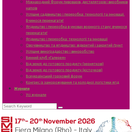
Міжнародний Форум пивоварів, дистиляторів і виробників
напоїв
Успішне садівництво і переробка: технології та інновації.
Вчимося перемагати!
Ягідництво і переробка в умовах воєнного стану: вчимося
перемагати!
Ягідництво і переробка: технології та інновації
Овочівництво та ягідництво: відкритий і закритий ґрунт
Успішне виноградарство і виноробство
Винний клуб «Галерея»
Від землі до готового продукту (зерняткові)
Від землі до готового продукту (кісточкові)
Всеукраїнський горіховий форум
Конгрес із заморожування та холодної логістики ягід
Журнали
Усі журнали