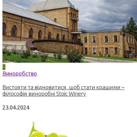
2
Виноробство
Вистояти та відновитися, щоб стати кращими –
філософія виноробні Stoic Winery
23.04.2024