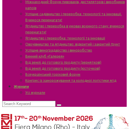
Міжнародний Форум пивоварів, дистиляторів і виробників
напоїв
Успішне садівництво і переробка: технології та інновації.
Вчимося перемагати!
Ягідництво і переробка в умовах воєнного стану: вчимося
перемагати!
Ягідництво і переробка: технології та інновації
Овочівництво та ягідництво: відкритий і закритий ґрунт
Успішне виноградарство і виноробство
Винний клуб «Галерея»
Від землі до готового продукту (зерняткові)
Від землі до готового продукту (кісточкові)
Всеукраїнський горіховий форум
Конгрес із заморожування та холодної логістики ягід
Журнали
Усі журнали