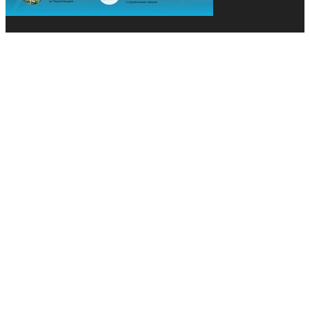
© 2013-2026 Засновники: Конєва К.В., Ящук Н.І.
Назва, концепція та дизайн проєктів медіагрупи
«Технології та Інновації» охороняється Законом
«Про авторське право». Редакція не відповідає за
тексти рекламних оголошень. Думка редакції
може не збігатися з точками зору авторів
публікацій. Передрук – з письмового дозволу
авторів проєкту.