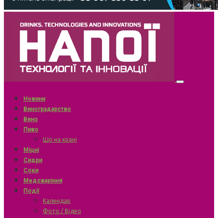
Новини
Виноградарство
Вино
Пиво
Що на крані
Міцні
Сидри
Соки
Медоваріння
Події
Календар
Фото / Відео