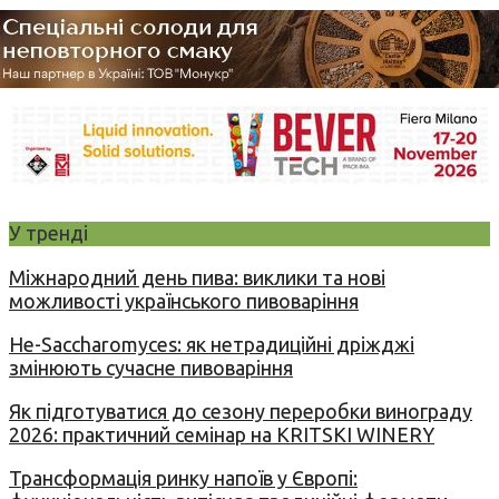
У тренді
Міжнародний день пива: виклики та нові
можливості українського пивоваріння
Не-Saccharomyces: як нетрадиційні дріжджі
змінюють сучасне пивоваріння
Як підготуватися до сезону переробки винограду
2026: практичний семінар на KRITSKI WINERY
Трансформація ринку напоїв у Європі: