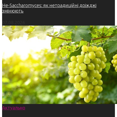
Не-Saccharomyces: як нетрадиційні дріжджі
змінюють
07.08.2026
Актуально