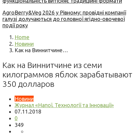
функціональність витісняє традиційні формати
AgroBerry&Veg 2026 у Рівному: провідні компанії
галузі долучаються до головної ягідно-овочевої
події року
Home
Новини
Как на Виннитчине…
Как на Виннитчине из семи
килограммов яблок зарабатывают
350 долларов
Новини
Журнал «Напої. Технології та Інновації»
07.11.2018
0
349