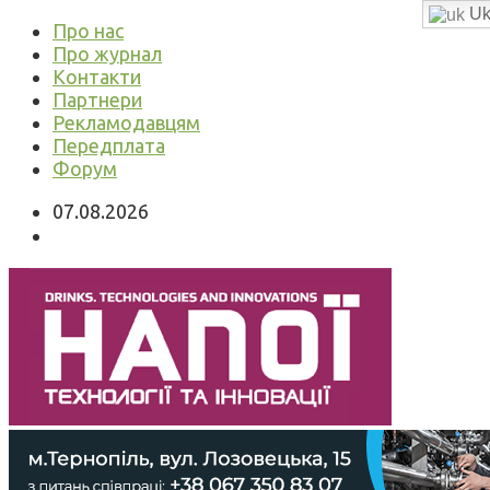
Uk
Про нас
Про журнал
Контакти
Партнери
Рекламодавцям
Передплата
Форум
07.08.2026