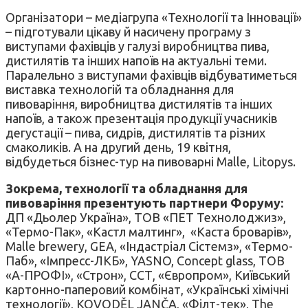
Організатори – медіагрупа «Технології та Інновації»
– підготували цікаву й насичену програму з
виступами фахівців у галузі виробництва пива,
дистилятів та інших напоїв на актуальні теми.
Паралельно з виступами фахівців відбуватиметься
виставка технологій та обладнання для
пивоваріння, виробництва дистилятів та інших
напоїв, а також презентація продукції учасників
дегустації – пива, сидрів, дистилятів та різних
смаколиків. А на другий день, 19 квітня,
відбудеться бізнес-тур на пивоварні Malle, Litopys.
Зокрема, технології та обладнання для
пивоваріння презентують партнери Форуму:
ДП «Дьолер Україна», ТОВ «ПЕТ Технолоджиз»,
«Термо-Пак», «Кастл малтинг», «Каста броварів»,
Malle brewery, GEA, «Індастріал Сістемз», «Термо-
Паб», «Імпресс-ЛКБ», YASNO, Concept glass, ТОВ
«А-ПРОФІ», «Строн», ССТ, «Європром», Київський
картонно-паперовий комбінат, «Українські хімічні
технології», KOVODĚL JANČA, «Філт-тек», The