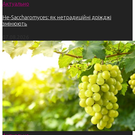
Актуально
Не-Saccharomyces: як нетрадиційні дріжджі
змінюють
07.08.2026