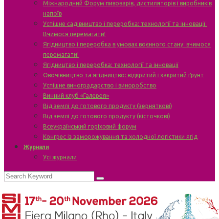
Міжнародний Форум пивоварів, дистиляторів і виробників
напоїв
Успішне садівництво і переробка: технології та інновації.
Вчимося перемагати!
Ягідництво і переробка в умовах воєнного стану: вчимося
перемагати!
Ягідництво і переробка: технології та інновації
Овочівництво та ягідництво: відкритий і закритий ґрунт
Успішне виноградарство і виноробство
Винний клуб «Галерея»
Від землі до готового продукту (зерняткові)
Від землі до готового продукту (кісточкові)
Всеукраїнський горіховий форум
Конгрес із заморожування та холодної логістики ягід
Журнали
Усі журнали