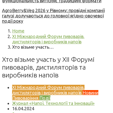
функціональність витісняє традиційні формати
AgroBerry&Veg 2026 у Рівному: провідні компанії
галузі долучаються до головної ягідно-овочевої
події року
Home
XI Міжнародний Форум пивоварів,
дистиляторів і виробників напоїв
Хто візьме участь…
Хто візьме участь у XII Форумі
пивоварів, дистиляторів та
виробників напоїв
XI Міжнародний Форум пивоварів,
дистиляторів і виробників напоїв
Новини
Пивоваріння
Події
Журнал «Напої. Технології та Інновації»
16.04.2024