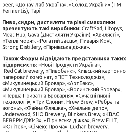
beer, «Донау Лаб Україна», «Солод України» (ТМ
Fermentis), Tapì.
Пиво, сидри, дистиляти та різні смаколики
презентують такі виробники:
CraftSad, Litopys,
Meat Hub, Gava (Дистиляти України), «Хвилясті»,
«Теплі моря», «Рогатий заєць», Пиварія Kovt,
Strong Distillery, «Пірнівська діжка».
Також Форум відвідають представники таких
підприємств
:
«Нові Продукти Україна»,
Red Cat brewery, «Пивобанк», Київський картонно-
паперовий комбінат, «ПЕТ Технолоджіз»,
«Микулинецький Бровар», «АртБакс»,
«Микулинецький Бровар», «Волинський Бровар»,
«Перша Приватна Броварня», «Сучасні пивні
технології», «Три Слони», Hrew Brew, «Ребра та
вогонь», «Файна Фляшка», «Хмільне депо»,
Underwood, SHO Brewery, Blinkers Brew, «КВАС
БЕВЕРИДЖИЗ», «Пірнівська діжка», Brew ELIT,
«Юнітек», «Сімекс Прома», Luchan brewery,