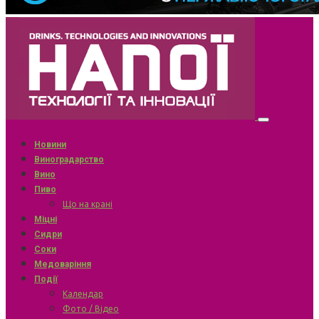
Новини
Виноградарство
Вино
Пиво
Що на крані
Міцні
Сидри
Соки
Медоваріння
Події
Календар
Фото / Відео