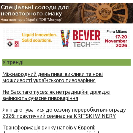
У тренді
Міжнародний день пива: виклики та нові
можливості українського пивоваріння
Не-Saccharomyces: як нетрадиційні дріжджі
змінюють сучасне пивоваріння
Як підготуватися до сезону переробки винограду
2026: практичний семінар на KRITSKI WINERY
Трансформація ринку напоїв у Європі: