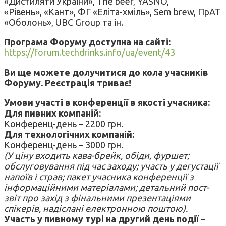
«Дистиляти України», The beer, YASNO,
«Рівень», «Кант», ФГ «Еліта-хміль», Sem brew, ПрАТ
«Оболонь», UBC Group та ін.
Програма Форуму доступна на сайті:
https://forum.techdrinks.info/ua/event/43
Ви ще можете долучитися до кола учасників
Форуму. Реєстрація триває!
Умови участі в конференції в якості учасника:
Для пивних компаній:
Конференц-день – 2200 грн.
Для технологічних компаній:
Конференц-день – 3000 грн.
(У ціну входить кава-брейк, обіди, фуршет;
обслуговування під час заходу; участь у дегустації
напоїв і страв; пакет учасника конференції з
інформаційними матеріалами; детальний пост-
звіт про захід з фінальними презентаціями
спікерів, надіслані електронною поштою).
Участь у пивному турі на другий день події
–