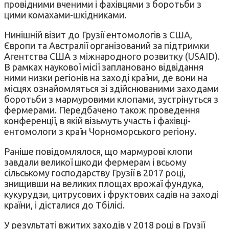
провідними вченими і фахівцями з боротьби з
цими комахами-шкідниками.
Нинішній візит до Грузії ентомологів з США,
Європи та Австралії організований за підтримки
Агентства США з міжнародного розвитку (USAID).
В рамках наукової місії заплановано відвідання
ними низки регіонів на заході країни, де вони на
місцях ознайомляться зі здійснюваними заходами
боротьби з мармуровими клопами, зустрінуться з
фермерами. Передбачено також проведення
конференції, в якій візьмуть участь і фахівці-
ентомологи з країн Чорноморського регіону.
Раніше повідомлялося, що мармурові клопи
завдали великої шкоди фермерам і всьому
сільському господарству Грузії в 2017 році,
знищивши на великих площах врожаї фундука,
кукурудзи, цитрусових і фруктових садів на заході
країни, і дісталися до Тбілісі.
У результаті вжитих заходів у 2018 році в Грузії