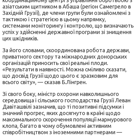
азіатським щитником в Абаша (регіон Самегрело в
Західній Грузії), де члени групи були ознайомлені з
тактикою і стратегією в цьому напрямку,
системами моніторингу і контролю, що визначають
успіх у здійсненні державної програми зі знищення
цих шкідників.
За його словами, скоординована робота держави,
приватного сектору та міжнародних донорських
організацій приносить свої реальні плоди.
«Результати в наявності. Можна сміливо сказати,
що досвід Грузії щодо цього є зразковим для
всього світу», — сказав Б.Лінгрен.
Зі свого боку, міністр охорони навколишнього
середовища і сільського господарства Грузії Леван
Давіташвілі зазначив, що ті позитивні підсумки і
значний прогрес, яких досягнуто в країні щодо
максимального скорочення популяції мармурового
клопа, багато в чому обумовлені активним
співробітництвом з іноземними партнерами —