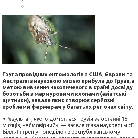
Група провідних ентомологів з США, Європи та
Австралії з науковою місією прибула до Грузії, з
метою вивчення накопиченого в країні досвіду
боротьби з мармуровими клопами (азіатські
щитники), навала яких створює серйозні
проблеми фермерам у багатьох регіонах світу.
«Результат, якого домоглася Грузія за останні 18
місяців, неймовірний», — заявив глава наукової місії
Білл Лінгрен у понеділок в республіканському
координаційному центрі з управління боротьбою з