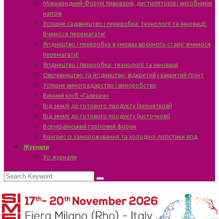
Міжнародний Форум пивоварів, дистиляторів і виробників
напоїв
Успішне садівництво і переробка: технології та інновації.
Вчимося перемагати!
Ягідництво і переробка в умовах воєнного стану: вчимося
перемагати!
Ягідництво і переробка: технології та інновації
Овочівництво та ягідництво: відкритий і закритий ґрунт
Успішне виноградарство і виноробство
Винний клуб «Галерея»
Від землі до готового продукту (зерняткові)
Від землі до готового продукту (кісточкові)
Всеукраїнський горіховий форум
Конгрес із заморожування та холодної логістики ягід
Журнали
Усі журнали