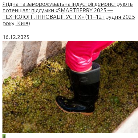
Ягідна та заморожувальна індустрії демонструють
потенціал: підсумки «SMARTBERRY 2025 —
ТЕХНОЛОГІЇ. ІННОВАЦІЇ. УСПІХ» (11–12 грудня 2025
року, Київ)
16.12.2025
4