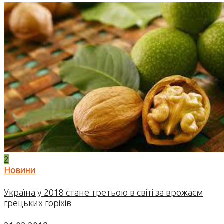
2
Новини
Україна у 2018 стане третьою в світі за врожаєм
грецьких горіхів