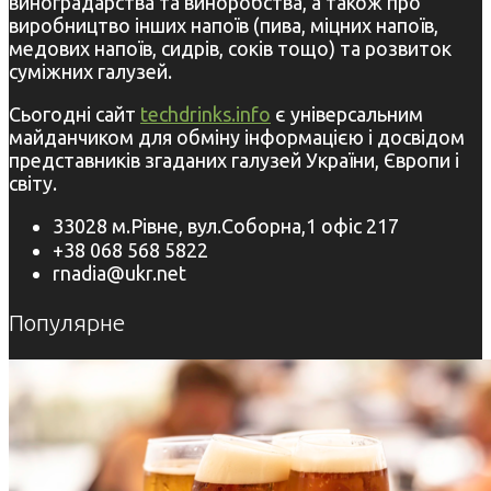
виноградарства та виноробства, а також про
виробництво інших напоїв (пива, міцних напоїв,
медових напоїв, сидрів, соків тощо) та розвиток
суміжних галузей.
Сьогодні сайт
techdrinks.info
є універсальним
майданчиком для обміну інформацією і досвідом
представників згаданих галузей України, Європи і
світу.
33028 м.Рівне, вул.Соборна,1 офіс 217
+38 068 568 5822
rnadia@ukr.net
Популярне