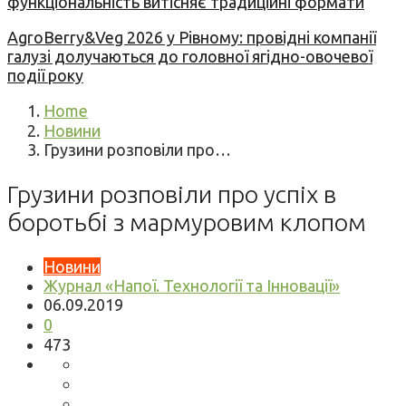
функціональність витісняє традиційні формати
AgroBerry&Veg 2026 у Рівному: провідні компанії
галузі долучаються до головної ягідно-овочевої
події року
Home
Новини
Грузини розповіли про…
Грузини розповіли про успіх в
боротьбі з мармуровим клопом
Новини
Журнал «Напої. Технології та Інновації»
06.09.2019
0
473