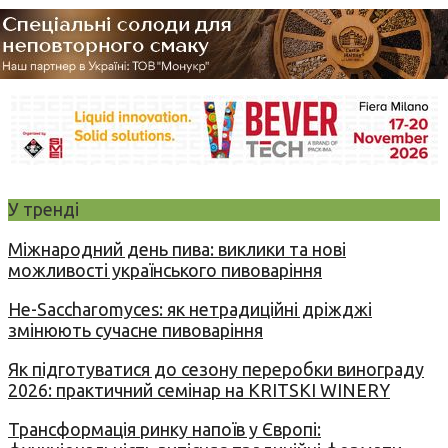
У тренді
Міжнародний день пива: виклики та нові
можливості українського пивоваріння
Не-Saccharomyces: як нетрадиційні дріжджі
змінюють сучасне пивоваріння
Як підготуватися до сезону переробки винограду
2026: практичний семінар на KRITSKI WINERY
Трансформація ринку напоїв у Європі: