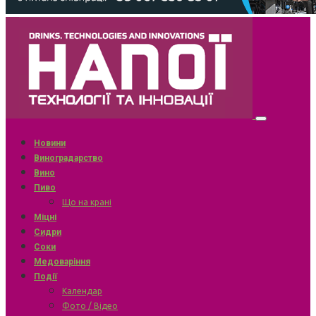
Новини
Виноградарство
Вино
Пиво
Що на крані
Міцні
Сидри
Соки
Медоваріння
Події
Календар
Фото / Відео