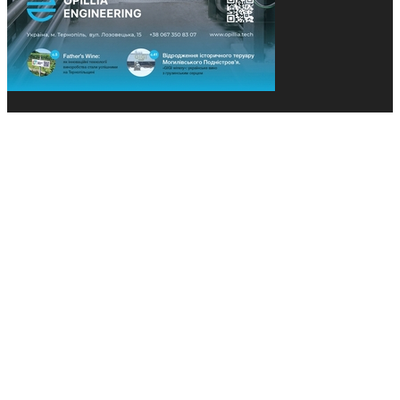
© 2013-2026 Засновники: Конєва К.В., Ящук Н.І.
Назва, концепція та дизайн проєктів медіагрупи
«Технології та Інновації» охороняється Законом
«Про авторське право». Редакція не відповідає за
тексти рекламних оголошень. Думка редакції
може не збігатися з точками зору авторів
публікацій. Передрук – з письмового дозволу
авторів проєкту.