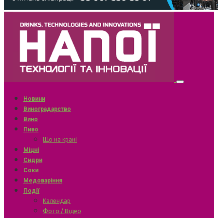
Новини
Виноградарство
Вино
Пиво
Що на крані
Міцні
Сидри
Соки
Медоваріння
Події
Календар
Фото / Відео