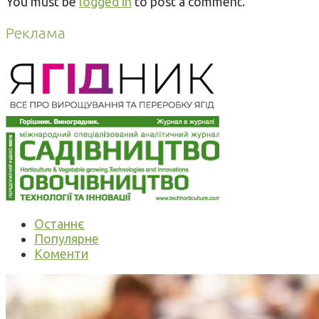
You must be
logged in
to post a comment.
Реклама
Останнє
Популярне
Коменти