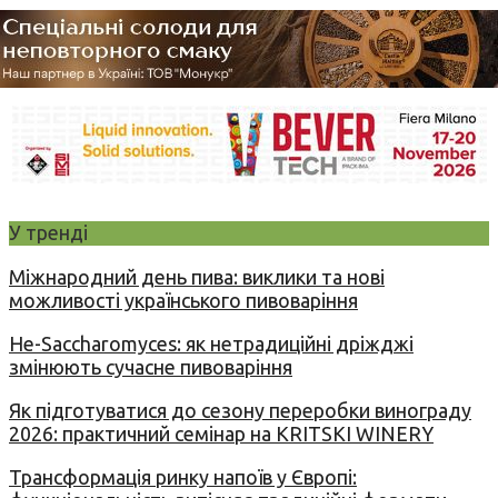
У тренді
Міжнародний день пива: виклики та нові
можливості українського пивоваріння
Не-Saccharomyces: як нетрадиційні дріжджі
змінюють сучасне пивоваріння
Як підготуватися до сезону переробки винограду
2026: практичний семінар на KRITSKI WINERY
Трансформація ринку напоїв у Європі: