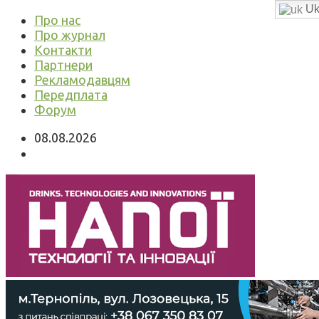
Uk
Про нас
Про журнал
Контакти
Партнери
Рекламодавцям
Передплата
Форум
08.08.2026