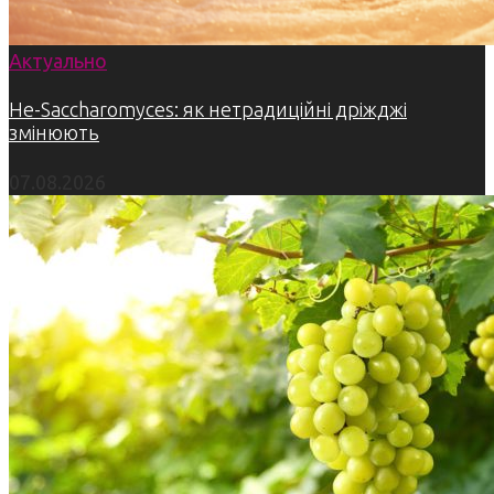
Актуально
Не-Saccharomyces: як нетрадиційні дріжджі
змінюють
07.08.2026