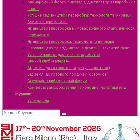
Міжнародний Форум пивоварів, дистиляторів і виробників
напоїв
Успішне садівництво і переробка: технології та інновації.
Вчимося перемагати!
Ягідництво і переробка в умовах воєнного стану: вчимося
перемагати!
Ягідництво і переробка: технології та інновації
Овочівництво та ягідництво: відкритий і закритий ґрунт
Успішне виноградарство і виноробство
Винний клуб «Галерея»
Від землі до готового продукту (зерняткові)
Від землі до готового продукту (кісточкові)
Всеукраїнський горіховий форум
Конгрес із заморожування та холодної логістики ягід
Журнали
Усі журнали