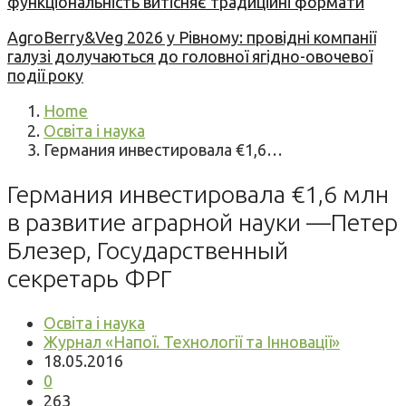
функціональність витісняє традиційні формати
AgroBerry&Veg 2026 у Рівному: провідні компанії
галузі долучаються до головної ягідно-овочевої
події року
Home
Освіта і наука
Германия инвестировала €1,6…
Германия инвестировала €1,6 млн
в развитие аграрной науки —Петер
Блезер, Государственный
секретарь ФРГ
Освіта і наука
Журнал «Напої. Технології та Інновації»
18.05.2016
0
263