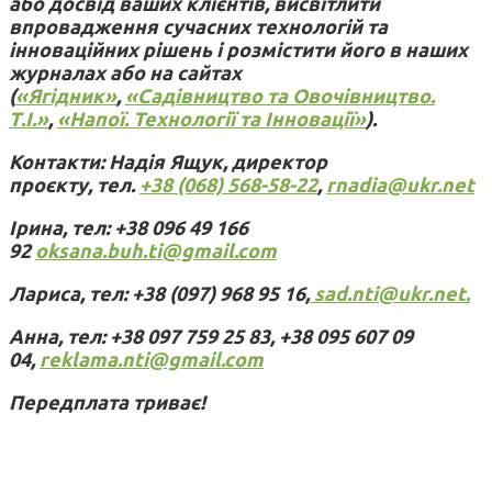
або досвід ваших клієнтів, висвітлити
впровадження сучасних технологій та
інноваційних рішень і розмістити його в наших
журналах або на сайтах
(
«Ягідник»
,
«Садівництво та Овочівництво.
Т.І.»
,
«Напої. Технології та Інновації»
).
Контакти: Надія Ящук, директор
проєкту, тел.
+38 (068) 568-58-22
,
rnadia@ukr.net
Ірина, тел: +38 096 49 166
92
oksana.buh.ti@gmail.com
Лариса, тел: +38 (097) 968 95 16,
sad.nti@ukr.net.
Анна, тел: +38 097 759 25 83, +38 095 607 09
04,
reklama.nti@gmail.com
Передплата триває!