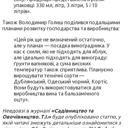
упаковці: 330 мл, літр, 3 літри, 5 і 10
літрів».
Також Володимир Голиш поділився подальшими
планами розвитку господарства та виробництва:
«Цей рік ще не визначений остаточно,
але у планах — посадка виноградника. У
нас є схили, які не підходять для яблук,
але ідеально підходять для винограду:
ґрунти вапнякові, а сума високих
температур також сприятлива. Плануємо
вирощувати технічні сорти —
Дублянський, Одеський чорний, Кортіс.
Вони будуть використовуватися для
виробництва вина та бальзамічного
оцту».
Невдовзі в журналі
«Садівництво та
Овочівництво. Т.І.»
буде опубліковано статтю, у
якій читачі зможуть детальніше ознайомитися з