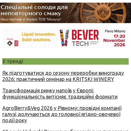
У тренді
Як підготуватися до сезону переробки винограду
2026: практичний семінар на KRITSKI WINERY
Трансформація ринку напоїв у Європі:
функціональність витісняє традиційні формати
AgroBerry&Veg 2026 у Рівному: провідні компанії
галузі долучаються до головної ягідно-овочевої
події року