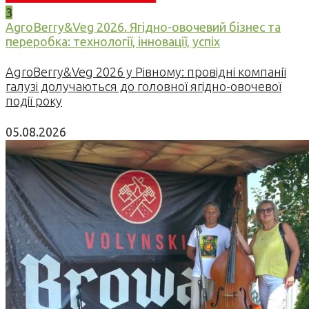
3
AgroBerry&Veg 2026. Ягідно-овочевий бізнес та
переробка: технології, інновації, успіх
AgroBerry&Veg 2026 у Рівному: провідні компанії
галузі долучаються до головної ягідно-овочевої
події року
05.08.2026