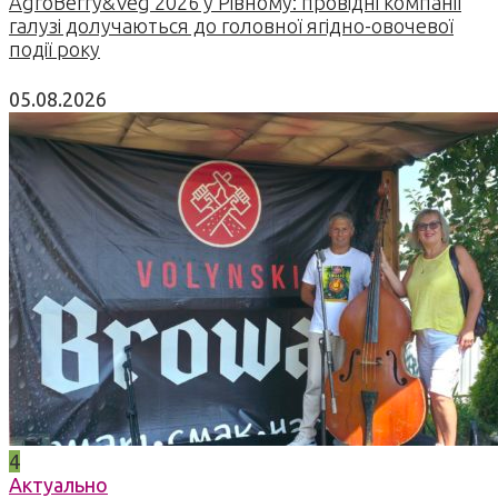
AgroBerry&Veg 2026 у Рівному: провідні компанії
галузі долучаються до головної ягідно-овочевої
події року
05.08.2026
4
Актуально