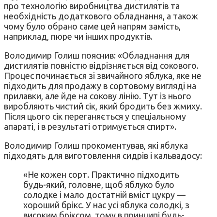
про технологію виробництва дистилятів та
необхідність додаткового обладнання, а також
чому було обрано саме цей напрям замість,
наприклад, пюре чи інших продуктів.
Володимир Голиш пояснив: «Обладнання для
дистилятів повністю відрізняється від сокового.
Процес починається зі звичайного яблука, яке не
підходить для продажу в сортовому вигляді на
прилавки, але йде на сокову лінію. Тут із нього
виробляють чистий сік, який бродить без жмиху.
Після цього сік переганяється у спеціальному
апараті, і в результаті отримується спирт».
Володимир Голиш прокоментував, які яблука
підходять для виготовлення сидрів і кальвадосу:
«Не кожен сорт. Практично підходить
будь-який, головне, щоб яблуко було
солодке і мало достатній вміст цукру —
хороший брікс. У нас усі яблука солодкі, з
високим бріксом, тому в принципі будь-