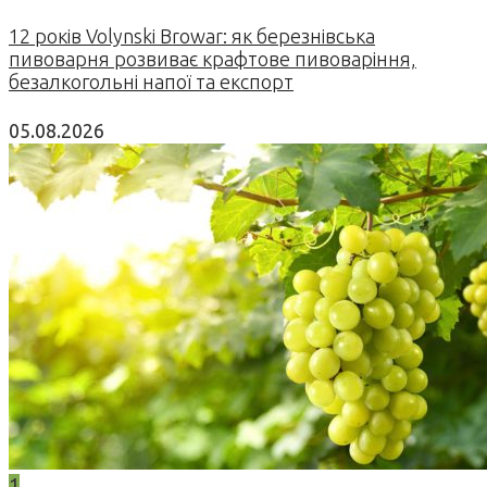
12 років Volynski Browar: як березнівська
пивоварня розвиває крафтове пивоваріння,
безалкогольні напої та експорт
05.08.2026
1