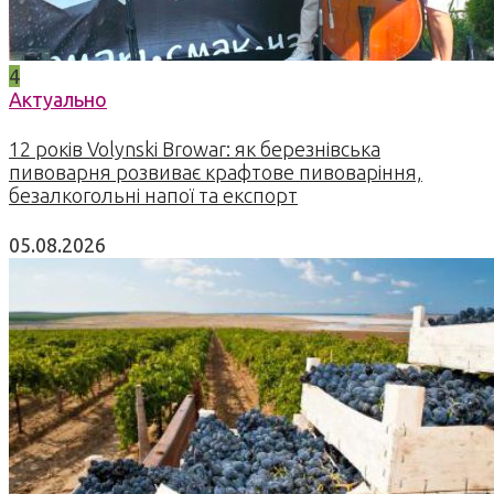
4
Актуально
12 років Volynski Browar: як березнівська
пивоварня розвиває крафтове пивоваріння,
безалкогольні напої та експорт
05.08.2026