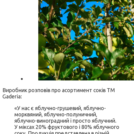
Виробник розповів про асортимент соків ТМ
Gaderia:
«У нас є яблучно-грушевий, яблучно-
морквяний, яблучно-полуничний,
яблучно-виноградний і просто яблучний.
У міксах 20% фруктового і 80% яблучного
соку. Продукція представлена в різній