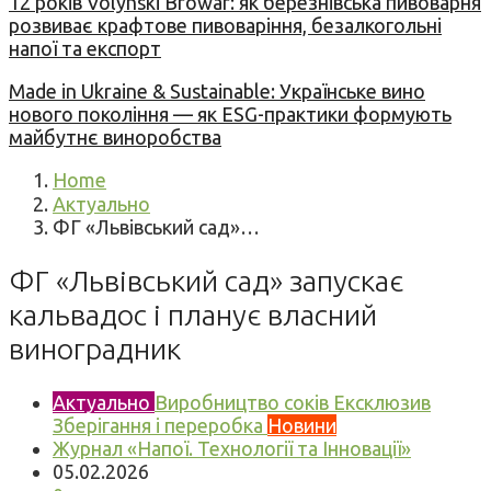
12 років Volynski Browar: як березнівська пивоварня
розвиває крафтове пивоваріння, безалкогольні
напої та експорт
Made in Ukraine & Sustainable: Українське вино
нового покоління — як ESG-практики формують
майбутнє виноробства
Home
Актуально
ФГ «Львівський сад»…
ФГ «Львівський сад» запускає
кальвадос і планує власний
виноградник
Актуально
Виробництво соків
Ексклюзив
Зберігання і переробка
Новини
Журнал «Напої. Технології та Інновації»
05.02.2026