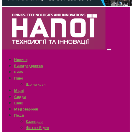
Новини
Виноградарство
Вино
Пиво
Що на крані
Міцні
Сидри
Соки
Медоваріння
Події
Календар
Фото / Відео