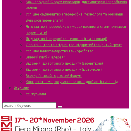
Міжнародний Форум пивоварів, дистиляторів і виробників
напоїв
Успішне садівництво і переробка: технології та інновації.
Вчимося перемагати!
Ягідництво і переробка в умовах воєнного стану: вчимося
перемагати!
Ягідництво і переробка: технології та інновації
Овочівництво та ягідництво: відкритий і закритий ґрунт
Успішне виноградарство і виноробство
Винний клуб «Галерея»
Від землі до готового продукту (зерняткові)
Від землі до готового продукту (кісточкові)
Всеукраїнський горіховий форум
Конгрес із заморожування та холодної логістики ягід
Журнали
Усі журнали