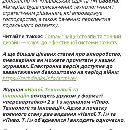
діяльністю ФГ «Львівський сад» та ТМ
Gaderia
.
Матеріал буде присвячений технологічним і
стратегічним рішенням, які впроваджує
господарство, а також баченню перспектив
подальшого розвитку.
Читайте також:
Comavit: міцні стовпи та точний
дизайн — ключ до ефективної системи захисту
А ще більше цікавих статей про виноробство,
пивоваріння ви можете прочитати у наших
журналах. Електронна версія доступна до
завантаження безкоштовно на період війни:
https://techdrinks.info/archive/
.
Журнал
«Напої. Технології та
Інновації»
виходить друком у форматі
«перевертайко» 2 в 1 з журналом «Пиво.
Технології та Інновації». Адже з початку
воєнного стану два видання «Напої. Т. І.» та
«Пиво. Т. І.» об’єдналися і виходять одночасно.