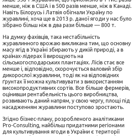
менше, ніж в США і в 500 разів менше, ніж в Канаді.
Навіть Білорусь і Латвія обігнали Україну по
журавлині, хоча ще в 2013 р. даної ягоди у нас було
зібрано більш ніж в два рази більше — 800 т.
На думку фахівців, така нестабільність
журавлинного врожаю викликана тим, що основну
масу ягід в Україні збирають у дикій природі, а в
країнах-лідерах її вирощують на
сільськогосподарських плантаціях. Лісів стає все
менше і, відповідно, скорочується валовий збір
дикорослої журавлини, тоді як на відповідних
ґрунтах її можна культивувати з використанням
високопродуктивних сортів. Все більше фермерів,
оцінивши рентабельність цього виробництва,
розвивають даний напрям, у свою чергу, площі під
насадженням журавлини поступово зростають.
Згідно бізнес-плану, розробленого аналітиками
Pro-Consulting, найбільш придатними регіонами
для культивування ягоди в України є території