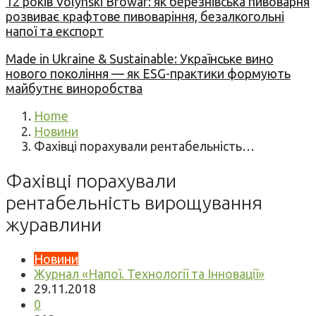
12 років Volynski Browar: як березнівська пивоварня
розвиває крафтове пивоваріння, безалкогольні
напої та експорт
Made in Ukraine & Sustainable: Українське вино
нового покоління — як ESG-практики формують
майбутнє виноробства
Home
Новини
Фахівці порахували рентабельність…
Фахівці порахували
рентабельність вирощування
журавлини
Новини
Журнал «Напої. Технології та Інновації»
29.11.2018
0