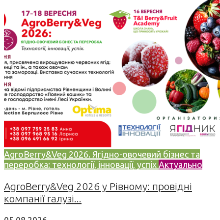
AgroBerry&Veg 2026. Ягідно-овочевий бізнес та
переробка: технології, інновації, успіх
Актуально
AgroBerry&Veg 2026 у Рівному: провідні
компанії галузі...
05.08.2026