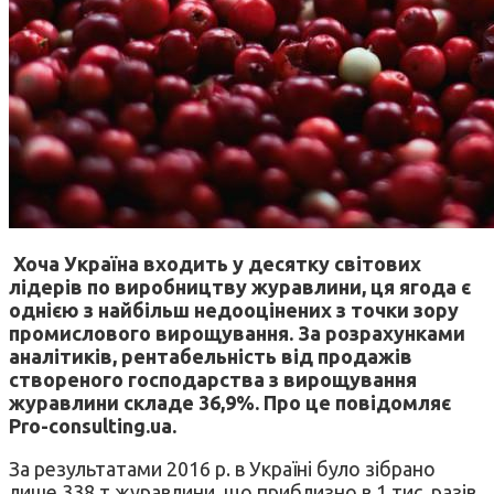
Хоча Україна входить у десятку світових
лідерів по виробництву журавлини, ця ягода є
однією з найбільш недооцінених з точки зору
промислового вирощування. За розрахунками
аналітиків, рентабельність від продажів
створеного господарства з вирощування
журавлини складе 36,9%. Про це повідомляє
Pro-consulting.ua.
За результатами 2016 р. в Україні було зібрано
лише 338 т журавлини, що приблизно в 1 тис. разів