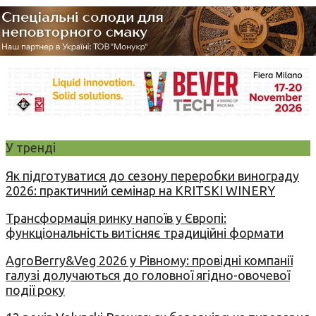
У тренді
Як підготуватися до сезону переробки винограду
2026: практичний семінар на KRITSKI WINERY
Трансформація ринку напоїв у Європі:
функціональність витісняє традиційні формати
AgroBerry&Veg 2026 у Рівному: провідні компанії
галузі долучаються до головної ягідно-овочевої
події року