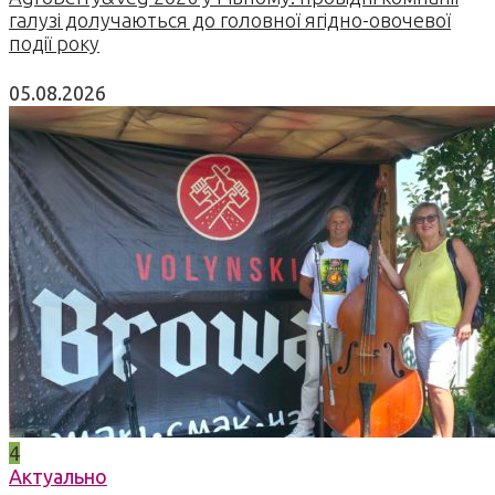
галузі долучаються до головної ягідно-овочевої
події року
05.08.2026
4
Актуально