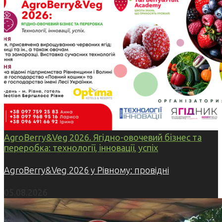
AgroBerry&Veg 2026. Ягідно-овочевий бізнес та
переробка: технології, інновації, успіх
AgroBerry&Veg 2026 у Рівному: провідні
05.08.2026