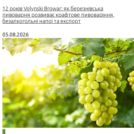
12 років Volynski Browar: як березнівська
пивоварня розвиває крафтове пивоваріння,
безалкогольні напої та експорт
05.08.2026
1