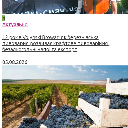
4
Актуально
12 років Volynski Browar: як березнівська
пивоварня розвиває крафтове пивоваріння,
безалкогольні напої та експорт
05.08.2026