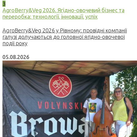
3
AgroBerry&Veg 2026. Ягідно-овочевий бізнес та
переробка: технології, інновації, успіх
AgroBerry&Veg 2026 у Рівному: провідні компанії
галузі долучаються до головної ягідно-овочевої
події року
05.08.2026