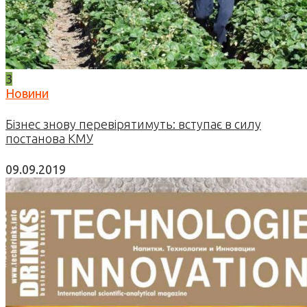
3
Новини
Бізнес знову перевірятимуть: вступає в силу
постанова КМУ
09.09.2019