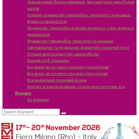
Міжнародний Форум пивоварів, дистиляторів і виробників
напоїв
Успішне садівництво і переробка: технології та інновації.
Вчимося перемагати!
Ягідництво і переробка в умовах воєнного стану: вчимося
перемагати!
Ягідництво і переробка: технології та інновації
Овочівництво та ягідництво: відкритий і закритий ґрунт
Успішне виноградарство і виноробство
Винний клуб «Галерея»
Від землі до готового продукту (зерняткові)
Від землі до готового продукту (кісточкові)
Всеукраїнський горіховий форум
Конгрес із заморожування та холодної логістики ягід
Журнали
Усі журнали