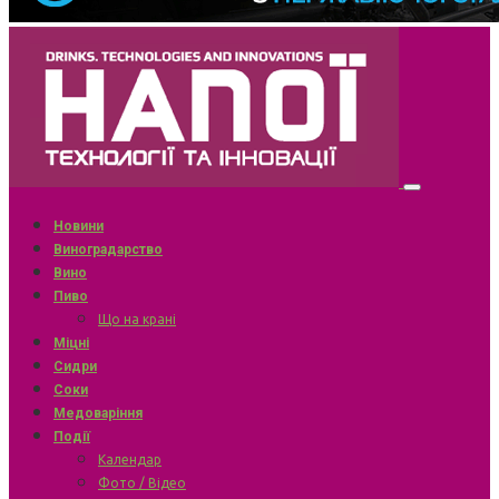
Новини
Виноградарство
Вино
Пиво
Що на крані
Міцні
Сидри
Соки
Медоваріння
Події
Календар
Фото / Відео