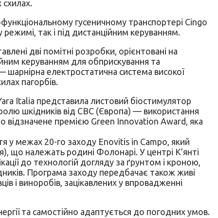
 схилах.
тофункціональному гусеничному транспортері Cingo
режимі, так і під дистанційним керуванням.
тавлені дві помітні розробки, орієнтовані на
ційним керуванням для обприскування та
 — шарнірна електростатична система високої
илах пагорбів.
ara Italia представила листовий біостимулятор
тролю шкідників від CBC (Європа) — використання
відзначене премією Green Innovation Award, яка
 у межах 20-го заходу Enovitis in Campo, який
я), що належать родині Фолонарі. У центрі К’янті
ації до технологій догляду за ґрунтом і кроною,
адників. Програма заходу передбачає також живі
вців і виноробів, зацікавлених у впровадженні
ергії та самостійно адаптується до погодних умов.