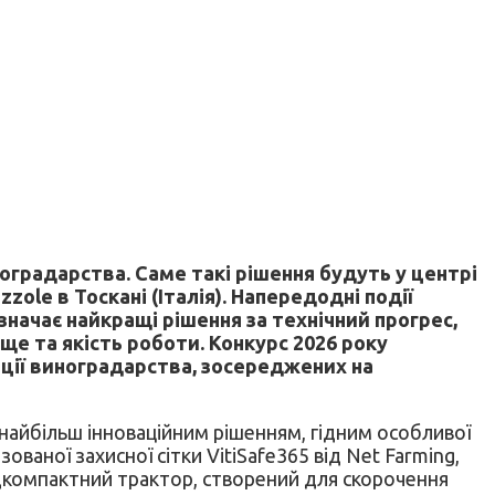
оградарства. Саме такі рішення будуть у центрі
zole в Тоскані (Італія). Напередодні події
значає найкращі рішення за технічний прогрес,
ще та якість роботи. Конкурс 2026 року
ції виноградарства, зосереджених на
 найбільш інноваційним рішенням, гідним особливої
аної захисної сітки VitiSafe365 від Net Farming,
дкомпактний трактор, створений для скорочення