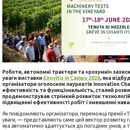
Роботи, автономні трактори та «розумні» захисн
уваги виставки
Enovitis in Campo 2026
, яка відбу
організатори оголосили лауреатів Innovation Cha
ефективність та функціональність, сталий розви
продемонстрував стрімкий розвиток технологій 
підвищенні ефективності робіт і зменшенні нава
Як повідомляють організатори, переможці премії «Т
уваги, — представляють саме цей вектор розвитку га
яка автоматично адаптується до погодних умов, а 