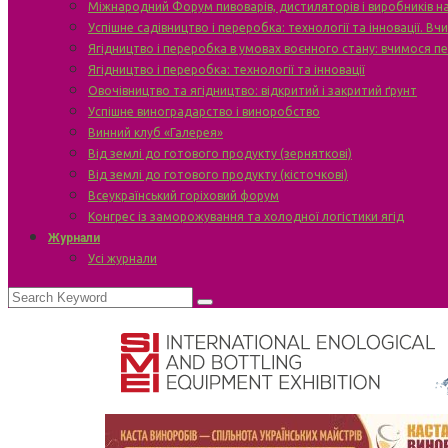
Міжнародний Форум пивоварів, дистиляторів і виробників н
Успішне садівництво і переробка: технології та інновації. В
Ягідництво і переробка в умовах воєнного стану: вчимося п
Ягідництво і переробка: технології та інновації
Овочівництво та ягідництво: відкритий і закритий ґрунт
Успішне виноградарство і виноробство
Винний клуб «Галерея»
Від землі до готового продукту (зерняткові)
Від землі до готового продукту (кісточкові)
Всеукраїнський горіховий форум
Конгрес із заморожування та холодної логістики ягід
Журнали
Усі журнали