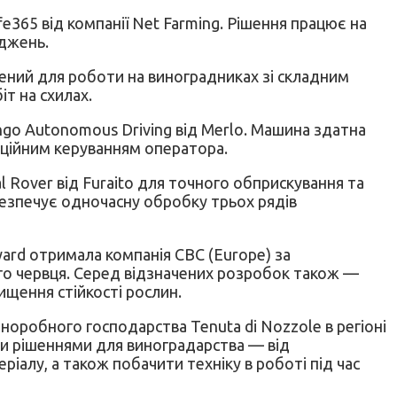
e365 від компанії Net Farming. Рішення працює на
аджень.
ний для роботи на виноградниках зі складним
т на схилах.
go Autonomous Driving від Merlo. Машина здатна
нційним керуванням оператора.
l Rover від Furaito для точного обприскування та
безпечує одночасну обробку трьох рядів
ard отримала компанія CBC (Europe) за
ого червця. Серед відзначених розробок також —
вищення стійкості рослин.
иноробного господарства Tenuta di Nozzole в регіоні
ими рішеннями для виноградарства — від
ріалу, а також побачити техніку в роботі під час