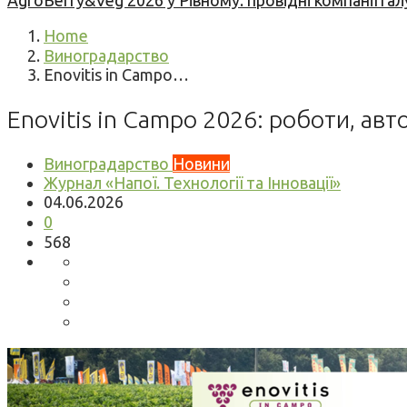
AgroBerry&Veg 2026 у Рівному: провідні компанії гал
Home
Виноградарство
Enovitis in Campo…
Enovitis in Campo 2026: роботи, а
Виноградарство
Новини
Журнал «Напої. Технології та Інновації»
04.06.2026
0
568