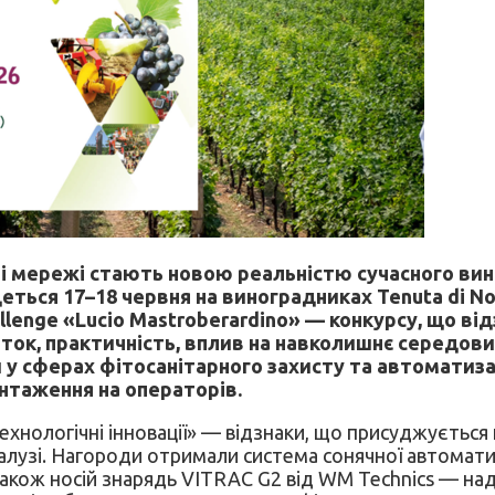
і мережі стають новою реальністю сучасного вин
деться 17–18 червня на виноградниках Tenuta di Noz
llenge «Lucio Mastroberardino» — конкурсу, що від
ток, практичність, вплив на навколишнє середови
у сферах фітосанітарного захисту та автоматиза
нтаження на операторів.
ехнологічні інновації» — відзнаки, що присуджується
лузі. Нагороди отримали система сонячної автоматизов
також носій знарядь VITRAC G2 від WM Technics — на