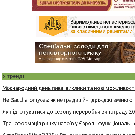
У тренді
Міжнародний день пива: виклики та нові можливості
Не-Saccharomyces: як нетрадиційні дріжджі змінюют
Як підготуватися до сезону переробки винограду 2
Трансформація ринку напоїв у Європі: функціональні