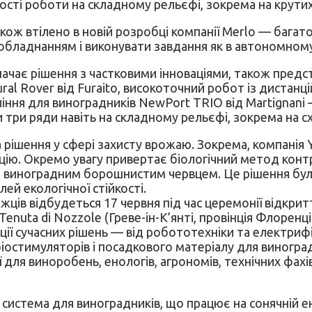
ості роботи на складному рельєфі, зокрема на крутих
кож втілено в новій розробці компанії Merlo — бага
обладнанням і виконувати завдання як в автономному 
дзначає рішення з частковими інноваціями, також предс
ral Rover від Furaito, високоточний робот із дистан
іння для виноградників NewPort TRIO від Martignani
ри ряди навіть на складному рельєфі, зокрема на сх
рішення у сфері захисту врожаю. Зокрема, компанія Y
льцію. Окремо увагу привертає біологічний метод кон
 виноградним борошнистим червцем. Це рішення було 
ей екологічної стійкості.
в відбудеться 17 червня під час церемонії відкриття
enuta di Nozzole (Греве-ін-К’янті, провінція Флоренці
ї сучасних рішень — від робототехніки та електрифік
 біостимуляторів і посадкового матеріалу для виногр
ії для виноробень, енологів, агрономів, технічних фахі
истема для виноградників, що працює на сонячній ен