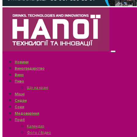
Новини
Виноградарство
Вино
Пиво
Що на крані
Міцні
Сидри
Соки
Медоваріння
Події
Календар
Фото / Відео