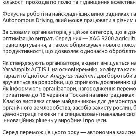
кількості проходів по полю та підвищення ефективн
Фокус на роботі на найскладніших виноградниках та
Autonomous Driving, який може працювати з різним 
За словами організаторів, у цій же категорії, що ві
оптимізацію витрат. Серед них — XAG R200 Agricultu
транспортування, а також обприскувач нового покол
продуктивності, що дозволяє одночасно обробляти т
Як стверджують організатори, акцент зміщується на 
YaraAmplix ACTISIL на основі кремнію, холіну та ка
паразитоїдної оси
Anagyrus vladimiri
для боротьби з
вручається за розробки, що сприяють досягненню ціл
Як інформують організатори, нагородження переможці
триватиме до 18 червня в Тоскані на виноградниках T
Класіко виставка стане майданчиком для демонстраці
органічного землеробства, засобів захисту рослин,
демонстрації техніки та спеціалізовані навчальні сес
інноваційних рішень у виробничі процеси.
Серед переможців цього року — автономна захисна с