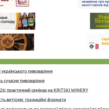
 українського пивоваріння
ь сучасне пивоваріння
026: практичний семінар на KRITSKI WINERY
сть витісняє традиційні формати