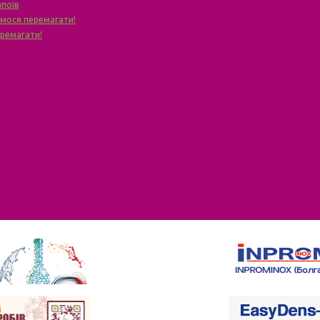
апоїв
чимося перемагати!
еремагати!