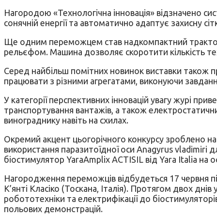
Нагородою «Технологічна інновація» відзначено сист
сонячній енергії та автоматично адаптує захисну сі
Ще одним переможцем став надкомпактний трактор-
рельєфом. Машина дозволяє скоротити кількість тех
Серед найбільш помітних новинок виставки також п
працювати з різними агрегатами, виконуючи завданн
У категорії перспективних інновацій увагу журі при
транспортування вантажів, а також електростатични
винограднику навіть на схилах.
Окремий акцент цьогорічного конкурсу зроблено на 
використання паразитоїдної оси Anagyrus vladimiri
біостимулятор YaraAmplix ACTISIL від Yara Italia на 
Нагородження переможців відбудеться 17 червня під 
К’янті Класіко (Тоскана, Італія). Протягом двох д
робототехніки та електрифікації до біостимуляторів,
польових демонстрацій.