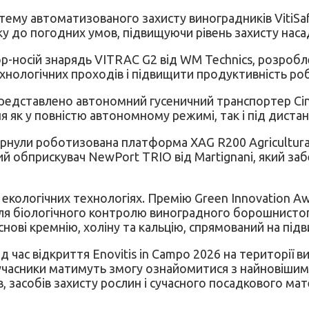
ему автоматизованого захисту виноградників VitiSaf
тку до погодних умов, підвищуючи рівень захисту нас
носій знарядь VITRAC G2 від WM Technics, розробле
нологічних проходів і підвищити продуктивність робі
редставлено автономний гусеничний транспортер Cin
я як у повністю автономному режимі, так і під диста
вернули роботизована платформа XAG R200 Agricultura
й обприскувач NewPort TRIO від Martignani, який за
екологічних технологіях. Премію Green Innovation Aw
 для біологічного контролю виноградного борошнист
основі кремнію, холіну та кальцію, спрямований на під
час відкриття Enovitis in Campo 2026 на території в
нів учасники матимуть змогу ознайомитися з найновіш
 засобів захисту рослин і сучасного посадкового мате