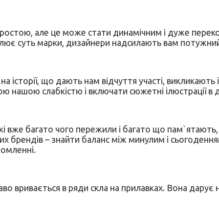
простою, але це може стати динамічним і дуже пере
лює суть марки, дизайнери надсилають вам потужний 
 на історії, що дають нам відчуття участі, викликають
ю нашою слабкістю і включати сюжетні ілюстрації в 
і вже багато чого пережили і багато що пам`ятають,
их брендів – знайти баланс між минулим і сьогодення
домленні.
во вривається в ряди скла на прилавках. Вона дарує н