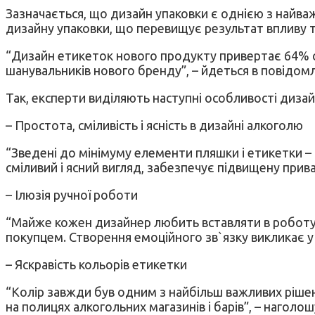
Зазначається, що дизайн упаковки є однією з найва
дизайну упаковки, що перевищує результат впливу тел
“Дизайн етикеток нового продукту привертає 64% сп
шанувальників нового бренду”, – йдеться в повідомл
Так, експерти виділяють наступні особливості диза
– Простота, сміливість і ясність в дизайні алкоголю
“Зведені до мінімуму елементи пляшки і етикетки – 
сміливий і ясний вигляд, забезпечує підвищену прив
– Ілюзія ручної роботи
“Майже кожен дизайнер любить вставляти в роботу я
покупцем. Створення емоційного зв`язку викликає у 
– Яскравість кольорів етикетки
“Колір завжди був одним з найбільш важливих рішень 
на полицях алкогольних магазинів і барів”, – наголо