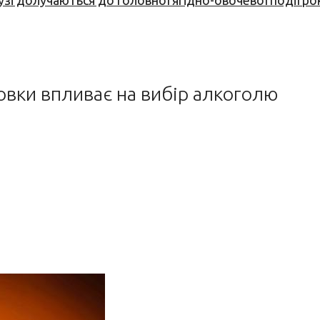
узі долучаються до головної ягідно-овочевої події ро
ковки впливає на вибір алкоголю