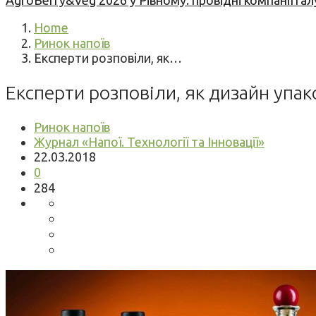
AgroBerry&Veg 2026 у Рівному: провідні компанії гал
Home
Ринок напоїв
Експерти розповіли, як…
Експерти розповіли, як дизайн упа
Ринок напоїв
Журнал «Напої. Технології та Інновації»
22.03.2018
0
284