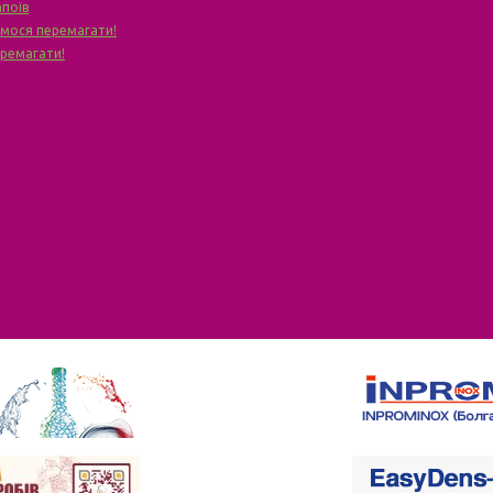
апоїв
чимося перемагати!
еремагати!