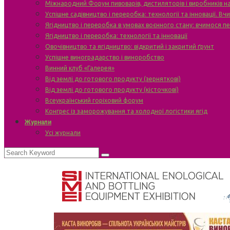
Міжнародний Форум пивоварів, дистиляторів і виробників н
Успішне садівництво і переробка: технології та інновації. В
Ягідництво і переробка в умовах воєнного стану: вчимося п
Ягідництво і переробка: технології та інновації
Овочівництво та ягідництво: відкритий і закритий ґрунт
Успішне виноградарство і виноробство
Винний клуб «Галерея»
Від землі до готового продукту (зерняткові)
Від землі до готового продукту (кісточкові)
Всеукраїнський горіховий форум
Конгрес із заморожування та холодної логістики ягід
Журнали
Усі журнали