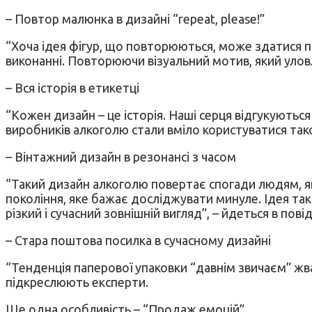
– Повтор малюнка в дизайні “repeat, please!”
“Хоча ідея фігур, що повторюються, може здатися 
виконанні. Повторюючи візуальний мотив, який улов
– Вся історія в етикетці
“Кожен дизайн – це історія. Наші серця відгукуються
виробників алкоголю стали вміло користуватися тако
– Вінтажний дизайн в резонансі з часом
“Такий дизайн алкоголю повертає спогади людям, як
покоління, яке бажає досліджувати минуле. Ідея так
різкий і сучасний зовнішній вигляд”, – йдеться в пові
– Стара поштова посилка в сучасному дизайні
“Тенденція паперової упаковки “давнім звичаєм” жва
підкреслюють експерти.
Ще одна особливість – “Продаж емоцій”.