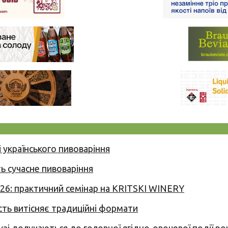
 українського пивоваріння
ь сучасне пивоваріння
026: практичний семінар на KRITSKI WINERY
сть витісняє традиційні формати