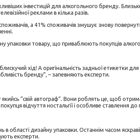
жливіших інвестицій для алкогольного бренду. Близь
евізійної реклами в кілька разів.
оживачів, а 41% споживачів змушує знову повернутис
енні.
йну упаковки товару, що приваблюють покупців алкого
блискучий хід! А оригінальність задньої етикетки дл
абливість бренду”, – запевняють експерти.
кийсь “свій автограф”. Вони роблять це, щоб отрима
покупця відчуття ностальгії і особливе ставлення до 
в області дизайну упаковки. Останнім часом яскраві к
шують експерти.