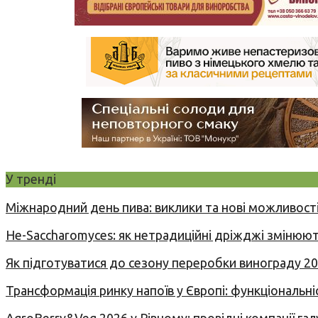
У тренді
Міжнародний день пива: виклики та нові можливості
Не-Saccharomyces: як нетрадиційні дріжджі змінюют
Як підготуватися до сезону переробки винограду 2
Трансформація ринку напоїв у Європі: функціональні