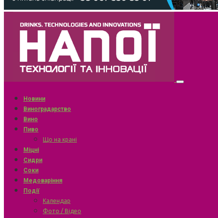
Новини
Виноградарство
Вино
Пиво
Що на крані
Міцні
Сидри
Соки
Медоваріння
Події
Календар
Фото / Відео