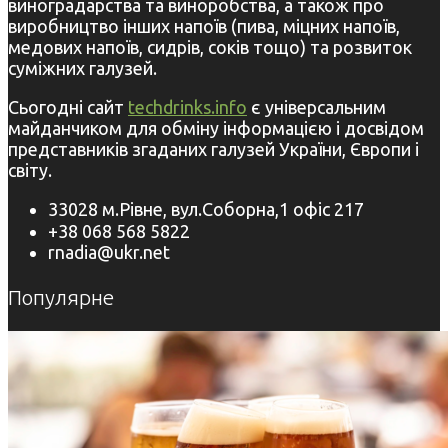
виноградарства та виноробства, а також про
виробництво інших напоїв (пива, міцних напоїв,
медових напоїв, сидрів, соків тощо) та розвиток
суміжних галузей.
Сьогодні сайт
techdrinks.info
є універсальним
майданчиком для обміну інформацією і досвідом
представників згаданих галузей України, Європи і
світу.
33028 м.Рівне, вул.Соборна,1 офіс 217
+38 068 568 5822
rnadia@ukr.net
Популярне