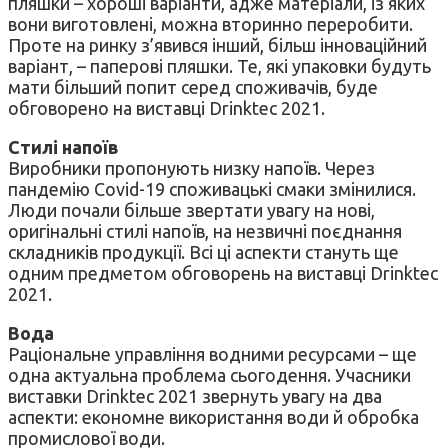
пляшки – хороші варіанти, адже матеріали, із яких
вони виготовлені, можна вторинно переробити.
Проте на ринку з’явився інший, більш інноваційний
варіант, – паперові пляшки. Те, які упаковки будуть
мати більший попит серед споживачів, буде
обговорено на виставці Drinktec 2021.
Стилі напоїв
Виробники пропонують низку напоїв. Через
пандемію Covid-19 споживацькі смаки змінилися.
Люди почали більше звертати увагу на нові,
оригінальні стилі напоїв, на незвичні поєднання
складників продукції. Всі ці аспекти стануть ще
одним предметом обговорень на виставці Drinktec
2021.
Вода
Раціональне управління водними ресурсами – ще
одна актуальна проблема сьогодення. Учасники
виставки Drinktec 2021 звернуть увагу на два
аспекти: економне використання води й обробка
промислової води.