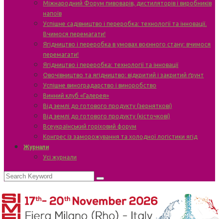
Міжнародний Форум пивоварів, дистиляторів і виробників
напоїв
Успішне садівництво і переробка: технології та інновації.
Вчимося перемагати!
Ягідництво і переробка в умовах воєнного стану: вчимося
перемагати!
Ягідництво і переробка: технології та інновації
Овочівництво та ягідництво: відкритий і закритий ґрунт
Успішне виноградарство і виноробство
Винний клуб «Галерея»
Від землі до готового продукту (зерняткові)
Від землі до готового продукту (кісточкові)
Всеукраїнський горіховий форум
Конгрес із заморожування та холодної логістики ягід
Журнали
Усі журнали