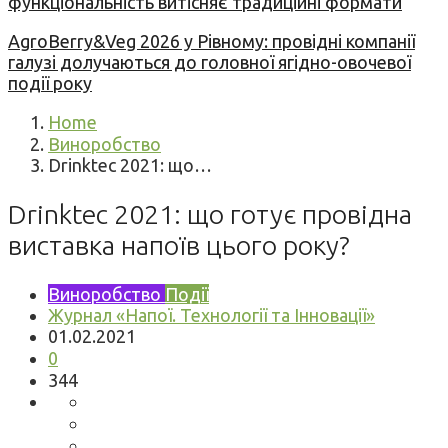
функціональність витісняє традиційні формати
AgroBerry&Veg 2026 у Рівному: провідні компанії
галузі долучаються до головної ягідно-овочевої
події року
Home
Виноробство
Drinktec 2021: що…
Drinktec 2021: що готує провідна
виставка напоїв цього року?
Виноробство
Події
Журнал «Напої. Технології та Інновації»
01.02.2021
0
344