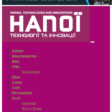
Новини
Виноградарство
Вино
Пиво
Що на крані
Міцні
Сидри
Соки
Медоваріння
Події
Календар
Фото / Відео