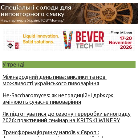
У тренді
Міжнародний день пива: виклики та нові
можливості українського пивоваріння
Не-Saccharomyces: як нетрадиційні дріжджі
змінюють сучасне пивоваріння
Як підготуватися до сезону переробки винограду
2026: практичний семінар на KRITSKI WINERY
Трансформація ринку напоїв у Європі: