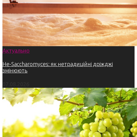
Актуально
Не-Saccharomyces: як нетрадиційні дріжджі
змінюють
07.08.2026