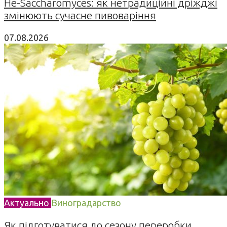
Не-Saccharomyces: як нетрадиційні дріжджі
змінюють сучасне пивоваріння
07.08.2026
Актуально
Виноградарство
Як підготуватися до сезону переробки