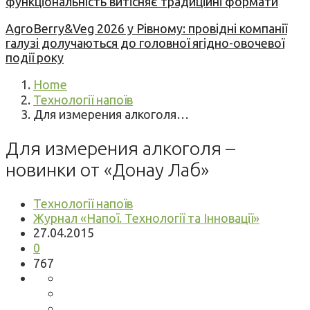
функціональність витісняє традиційні формати
AgroBerry&Veg 2026 у Рівному: провідні компанії
галузі долучаються до головної ягідно-овочевої
події року
Home
Технології напоїв
Для измерения алкоголя…
Для измерения алкоголя –
новинки от «Донау Лаб»
Технології напоїв
Журнал «Напої. Технології та Інновації»
27.04.2015
0
767