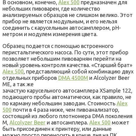
В основном, конечно,
Alex 500
предназначен для
небольших пивоварен, где количество
анализируемых образцов не слишком велико. Этот
прибор не является модульным, и его нельзя
соединить с карусельным автосамплером, рН-
метром и модулем измерения цвета.
Образец подается с помощью встроенного
перистальтического насоса. По сути, этот прибор
позволяет небольшим пивоварням перейти на
новый уровень контроля качества. «Старший брат»
Alex 500
, представляющий собой комбинацию двух
отдельных приборов
DMA 4500M
и Alcolyzer Beer
ME, а так же
зачастую карусельного автосамплера XSample 122,
подающего пробы автоматически, как правило, не
по карману небольшим заводам. Стоимость
Alex
500
почти в 4 раза ниже, чем пивоанализатор,
состоящий из любого плотномера DMA поколения
М,
Alcolyzer Beer
и автосамплера.
Alex 500
может
быть присоединен к принтеру, или данные
можно просто переносить в конце дня на ПК.