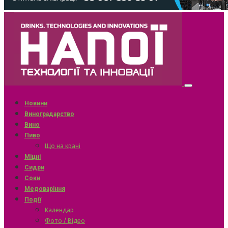
Новини
Виноградарство
Вино
Пиво
Що на крані
Міцні
Сидри
Соки
Медоваріння
Події
Календар
Фото / Відео