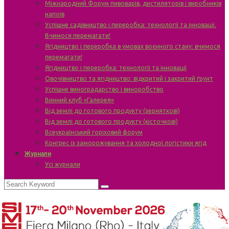
Міжнародний Форум пивоварів, дистиляторів і виробників
напоїв
Успішне садівництво і переробка: технології та інновації.
Вчимося перемагати!
Ягідництво і переробка в умовах воєнного стану: вчимося
перемагати!
Ягідництво і переробка: технології та інновації
Овочівництво та ягідництво: відкритий і закритий ґрунт
Успішне виноградарство і виноробство
Винний клуб «Галерея»
Від землі до готового продукту (зерняткові)
Від землі до готового продукту (кісточкові)
Всеукраїнський горіховий форум
Конгрес із заморожування та холодної логістики ягід
Журнали
Усі журнали