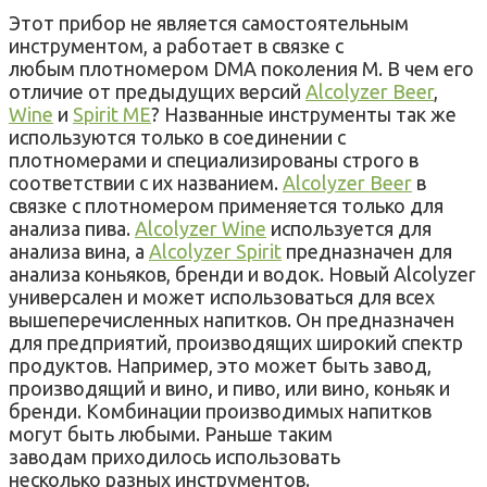
Этот прибор не является самостоятельным
инструментом, а работает в связке с
любым плотномером DMA поколения М. В чем его
отличие от предыдущих версий
Alcolyzer Beer
,
Wine
и
Spirit МЕ
? Названные инструменты так же
используются только в соединении с
плотномерами и специализированы строго в
соответствии с их названием.
Alcolyzer Beer
в
связке с плотномером применяется только для
анализа пива.
Alcolyzer Wine
используется для
анализа вина, а
Alcolyzer Spirit
предназначен для
анализа коньяков, бренди и водок. Новый Alcolyzer
универсален и может использоваться для всех
вышеперечисленных напитков. Он предназначен
для предприятий, производящих широкий спектр
продуктов. Например, это может быть завод,
производящий и вино, и пиво, или вино, коньяк и
бренди. Комбинации производимых напитков
могут быть любыми. Раньше таким
заводам приходилось использовать
несколько разных инструментов.