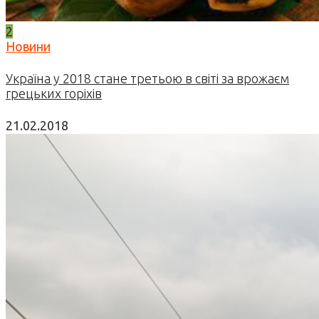
2
Новини
Україна у 2018 стане третьою в світі за врожаєм
грецьких горіхів
21.02.2018