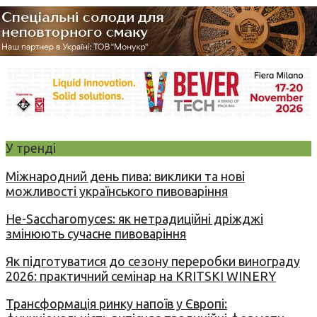
У тренді
Міжнародний день пива: виклики та нові
можливості українського пивоваріння
Не-Saccharomyces: як нетрадиційні дріжджі
змінюють сучасне пивоваріння
Як підготуватися до сезону переробки винограду
2026: практичний семінар на KRITSKI WINERY
Трансформація ринку напоїв у Європі: