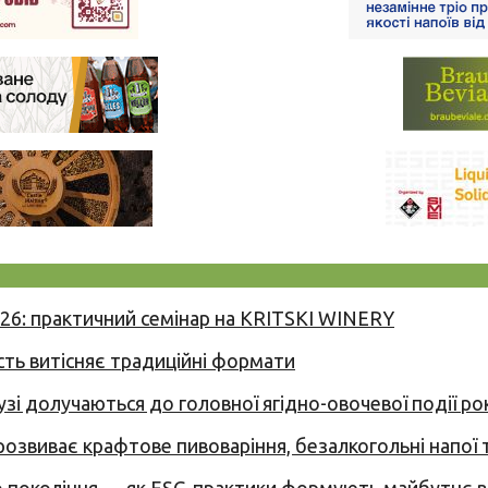
026: практичний семінар на KRITSKI WINERY
сть витісняє традиційні формати
узі долучаються до головної ягідно-овочевої події ро
 розвиває крафтове пивоваріння, безалкогольні напої 