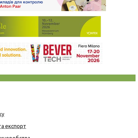
ку
та експорт