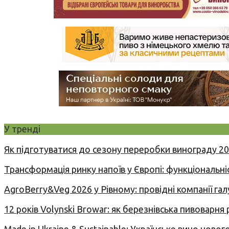
У тренді
Як підготуватися до сезону переробки винограду 2
Трансформація ринку напоїв у Європі: функціональні
AgroBerry&Veg 2026 у Рівному: провідні компанії гал
12 років Volynski Browar: як березнівська пивоварня