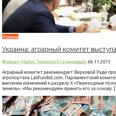
Новини
Украина: аграрный комитет выступ
Журнал «Напої. Технології та Інновації»
06.11.2015
Аграрный комитет рекомендует Верховой Раде прог
агропортала Latifundist.com. Парламентский комит
внесении изменений к разделу Х «Переходные пол
земель». «Мы рекомендуем принять его за основу. 