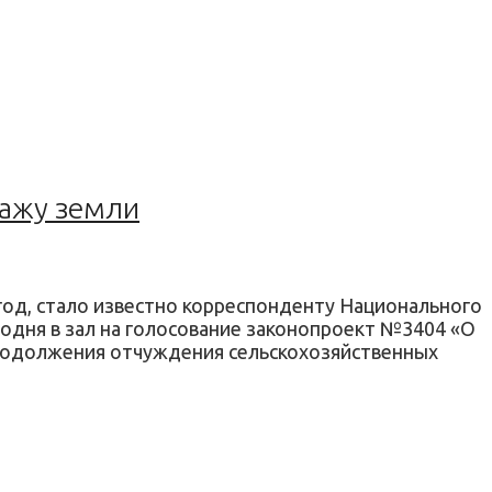
дажу земли
од, стало известно корреспонденту Национального
годня в зал на голосование законопроект №3404 «О
продолжения отчуждения сельскохозяйственных