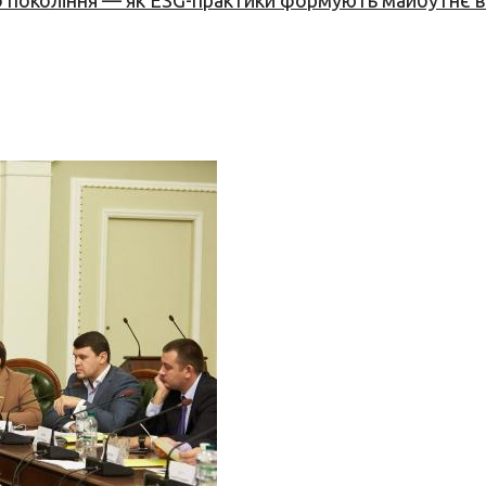
вого покоління — як ESG-практики формують майбутнє