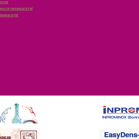
апоїв
чимося перемагати!
еремагати!