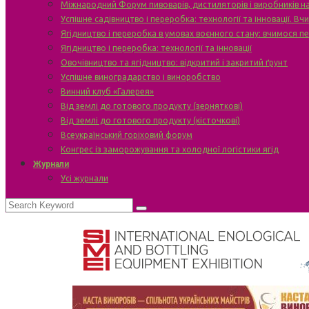
Міжнародний Форум пивоварів, дистиляторів і виробників н
Успішне садівництво і переробка: технології та інновації. В
Ягідництво і переробка в умовах воєнного стану: вчимося п
Ягідництво і переробка: технології та інновації
Овочівництво та ягідництво: відкритий і закритий ґрунт
Успішне виноградарство і виноробство
Винний клуб «Галерея»
Від землі до готового продукту (зерняткові)
Від землі до готового продукту (кісточкові)
Всеукраїнський горіховий форум
Конгрес із заморожування та холодної логістики ягід
Журнали
Усі журнали