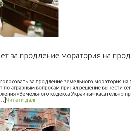
ает за продление моратория на про
олосовать за продление земельного моратория на г
ет по аграрным вопросам принял решение вынести се
ожения «Земельного кодекса Украины» касательно 
[…]
Читати далі