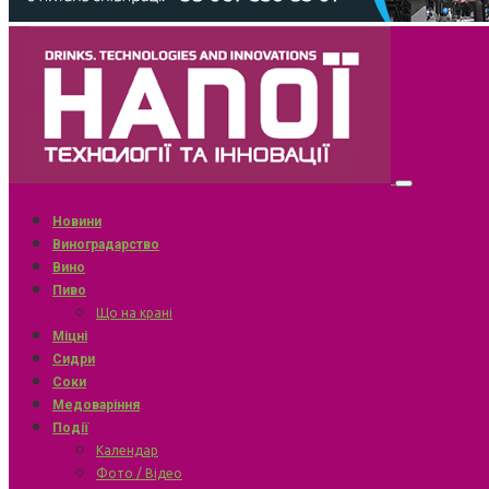
Новини
Виноградарство
Вино
Пиво
Що на крані
Міцні
Сидри
Соки
Медоваріння
Події
Календар
Фото / Відео