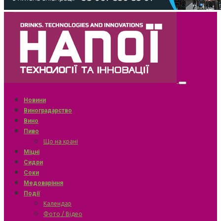
Новини
Виноградарство
Вино
Пиво
Що на крані
Міцні
Сидри
Соки
Медоваріння
Події
Календар
Фото / Відео