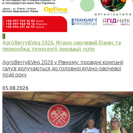
3
AgroBerry&Veg 2026. Ягідно-овочевий бізнес та
переробка: технології, інновації, успіх
AgroBerry&Veg 2026 у Рівному: провідні компанії
галузі долучаються до головної ягідно-овочевої
події року
05.08.2026