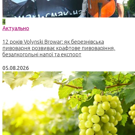
4
Актуально
12 років Volynski Browar: як березнівська
пивоварня розвиває крафтове пивоваріння,
безалкогольні напої та експорт
05.08.2026