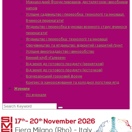
Міжнародний Форум пивоварів, дистиляторів і виробників
напоїв
Успішне садівництво і переробка: технології та інновації.
Вчимося перемагати!
Ягідництво і переробка в умовах воєнного стану: вчимося
перемагати!
Ягідництво і переробка: технології та інновації
Овочівництво та ягідництво: відкритий і закритий ґрунт
Успішне виноградарство і виноробство
Винний клуб «Галерея»
Від землі до готового продукту (зерняткові)
Від землі до готового продукту (кісточкові)
Всеукраїнський горіховий форум
Конгрес із заморожування та холодної логістики ягід
Журнали
Усі журнали