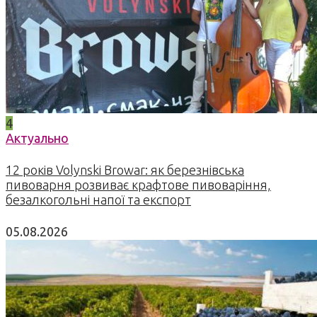
4
Актуально
12 років Volynski Browar: як березнівська
пивоварня розвиває крафтове пивоваріння,
безалкогольні напої та експорт
05.08.2026