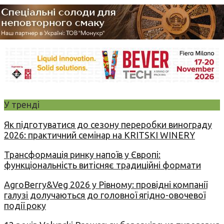
У тренді
Як підготуватися до сезону переробки винограду
2026: практичний семінар на KRITSKI WINERY
Трансформація ринку напоїв у Європі:
функціональність витісняє традиційні формати
AgroBerry&Veg 2026 у Рівному: провідні компанії
галузі долучаються до головної ягідно-овочевої
події року