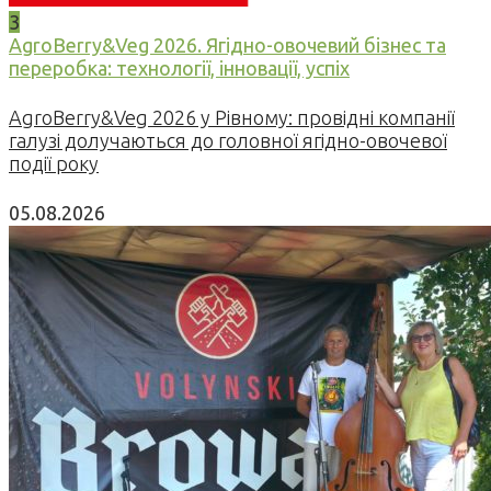
3
AgroBerry&Veg 2026. Ягідно-овочевий бізнес та
переробка: технології, інновації, успіх
AgroBerry&Veg 2026 у Рівному: провідні компанії
галузі долучаються до головної ягідно-овочевої
події року
05.08.2026