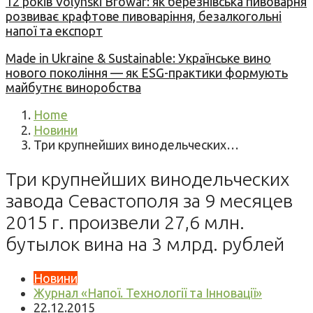
12 років Volynski Browar: як березнівська пивоварня
розвиває крафтове пивоваріння, безалкогольні
напої та експорт
Made in Ukraine & Sustainable: Українське вино
нового покоління — як ESG-практики формують
майбутнє виноробства
Home
Новини
Три крупнейших винодельческих…
Три крупнейших винодельческих
завода Севастополя за 9 месяцев
2015 г. произвели 27,6 млн.
бутылок вина на 3 млрд. рублей
Новини
Журнал «Напої. Технології та Інновації»
22.12.2015