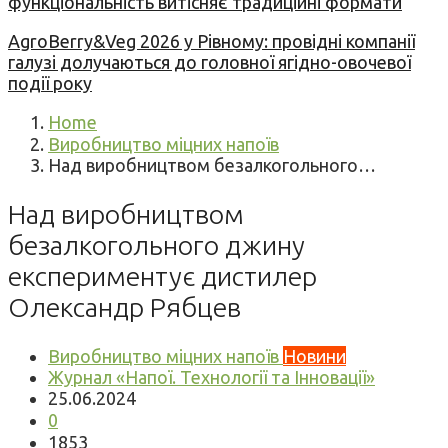
функціональність витісняє традиційні формати
AgroBerry&Veg 2026 у Рівному: провідні компанії
галузі долучаються до головної ягідно-овочевої
події року
Home
Виробництво міцних напоїв
Над виробництвом безалкогольного…
Над виробництвом
безалкогольного джину
експериментує дистилер
Олександр Рябцев
Виробництво міцних напоїв
Новини
Журнал «Напої. Технології та Інновації»
25.06.2024
0
1853