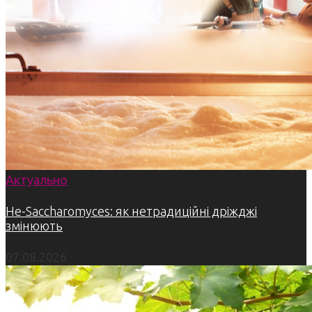
Актуально
Не-Saccharomyces: як нетрадиційні дріжджі
змінюють
07.08.2026