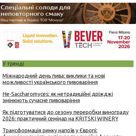
У тренді
Міжнародний день пива: виклики та нові
можливості українського пивоваріння
Не-Saccharomyces: як нетрадиційні дріжджі
змінюють сучасне пивоваріння
Як підготуватися до сезону переробки винограду
2026: практичний семінар на KRITSKI WINERY
Трансформація ринку напоїв у Європі: