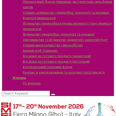
Міжнародний Форум пивоварів, дистиляторів і виробників
напоїв
Успішне садівництво і переробка: технології та інновації.
Вчимося перемагати!
Ягідництво і переробка в умовах воєнного стану: вчимося
перемагати!
Ягідництво і переробка: технології та інновації
Овочівництво та ягідництво: відкритий і закритий ґрунт
Успішне виноградарство і виноробство
Винний клуб «Галерея»
Від землі до готового продукту (зерняткові)
Від землі до готового продукту (кісточкові)
Всеукраїнський горіховий форум
Конгрес із заморожування та холодної логістики ягід
Журнали
Усі журнали