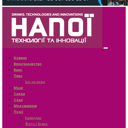
Новини
Виноградарство
Вино
Пиво
Що на крані
Міцні
Сидри
Соки
Медоваріння
Події
Календар
Фото / Відео