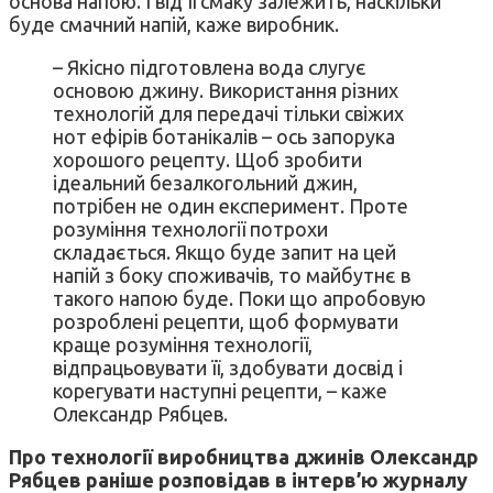
основа напою. І від її смаку залежить, наскільки
буде смачний напій, каже виробник.
– Якісно підготовлена вода слугує
основою джину. Використання різних
технологій для передачі тільки свіжих
нот ефірів ботанікалів – ось запорука
хорошого рецепту. Щоб зробити
ідеальний безалкогольний джин,
потрібен не один експеримент. Проте
розуміння технології потрохи
складається. Якщо буде запит на цей
напій з боку споживачів, то майбутнє в
такого напою буде. Поки що апробовую
розроблені рецепти, щоб формувати
краще розуміння технології,
відпрацьовувати її, здобувати досвід і
корегувати наступні рецепти, – каже
Олександр Рябцев.
Про технології виробництва джинів Олександр
Рябцев раніше розповідав в інтерв’ю журналу