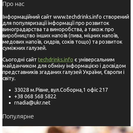
Про нас
Інформаційний сайт www.techdrinks.info створений
для популяризації інформації про розвиток
виноградарства та виноробства, а також про
виробництво інших напоїв (пива, міцних напоїв,
медових напоїв, сидрів, соків тощо) та розвиток
суміжних галузей.
Сьогодні сайт
techdrinks.info
є універсальним
майданчиком для обміну інформацією і досвідом
представників згаданих галузей України, Європи і
світу.
33028 м.Рівне, вул.Соборна,1 офіс 217
+38 068 568 5822
rnadia@ukr.net
Популярне