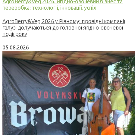
AgroBerry&Veg 2026. Ягідно-овочевий бізнес та
переробка: технології, інновації, успіх
AgroBerry&Veg 2026 у Рівному: провідні компанії
галузі долучаються до головної ягідно-овочевої
події року
05.08.2026