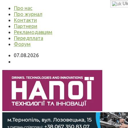
Uk
Про нас
Про журнал
Контакти
Партнери
Рекламодавцям
Передплата
Форум
07.08.2026