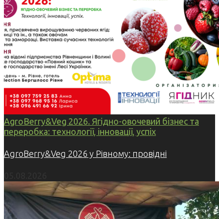
AgroBerry&Veg 2026. Ягідно-овочевий бізнес та
переробка: технології, інновації, успіх
AgroBerry&Veg 2026 у Рівному: провідні
05.08.2026