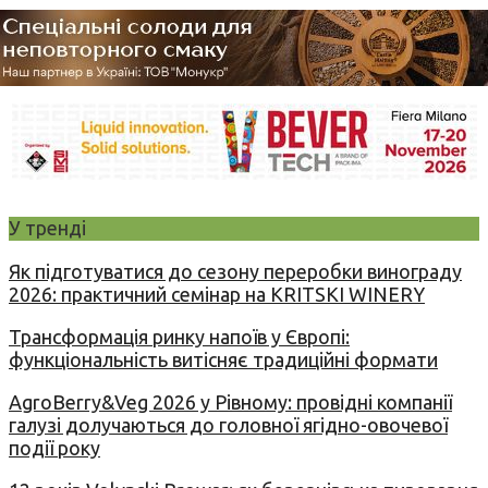
У тренді
Як підготуватися до сезону переробки винограду
2026: практичний семінар на KRITSKI WINERY
Трансформація ринку напоїв у Європі:
функціональність витісняє традиційні формати
AgroBerry&Veg 2026 у Рівному: провідні компанії
галузі долучаються до головної ягідно-овочевої
події року