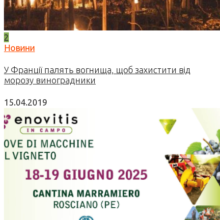
2
Новини
У Франції палять вогнища, щоб захистити від
морозу виноградники
15.04.2019