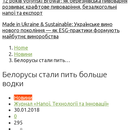
12 років Volynski Browar: як березнівська пивоварня
розвиває крафтове пивоваріння, безалкогольні
напої та експорт
Made in Ukraine & Sustainable: Українське вино
нового покоління — як ESG-практики формують
майбутнє виноробства
Home
Новини
Белорусы стали пить…
Белорусы стали пить больше
водки
Новини
Журнал «Напої. Технології та Інновації»
30.01.2018
0
295