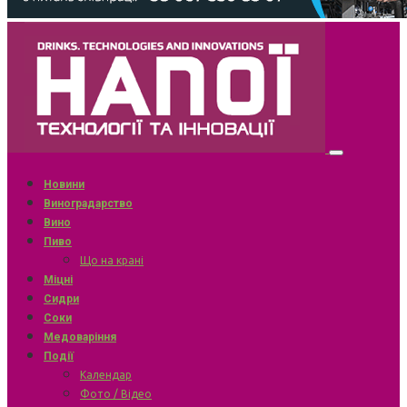
Новини
Виноградарство
Вино
Пиво
Що на крані
Міцні
Сидри
Соки
Медоваріння
Події
Календар
Фото / Відео