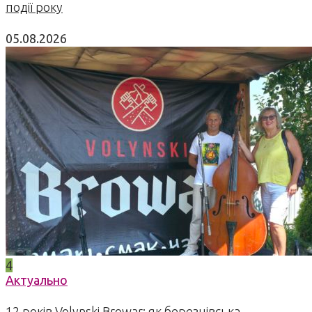
події року
05.08.2026
4
Актуально
12 років Volynski Browar: як березнівська