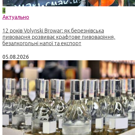
4
Актуально
12 років Volynski Browar: як березнівська
пивоварня розвиває крафтове пивоваріння,
безалкогольні напої та експорт
05.08.2026