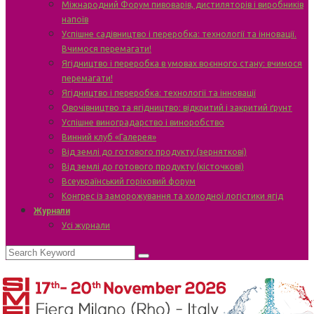
Міжнародний Форум пивоварів, дистиляторів і виробників
напоїв
Успішне садівництво і переробка: технології та інновації.
Вчимося перемагати!
Ягідництво і переробка в умовах воєнного стану: вчимося
перемагати!
Ягідництво і переробка: технології та інновації
Овочівництво та ягідництво: відкритий і закритий ґрунт
Успішне виноградарство і виноробство
Винний клуб «Галерея»
Від землі до готового продукту (зерняткові)
Від землі до готового продукту (кісточкові)
Всеукраїнський горіховий форум
Конгрес із заморожування та холодної логістики ягід
Журнали
Усі журнали