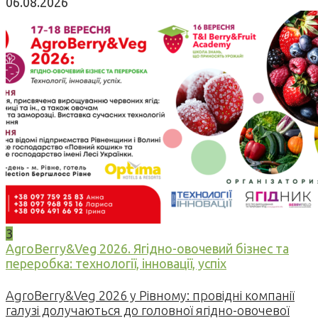
06.08.2026
3
AgroBerry&Veg 2026. Ягідно-овочевий бізнес та
переробка: технології, інновації, успіх
AgroBerry&Veg 2026 у Рівному: провідні компанії
галузі долучаються до головної ягідно-овочевої