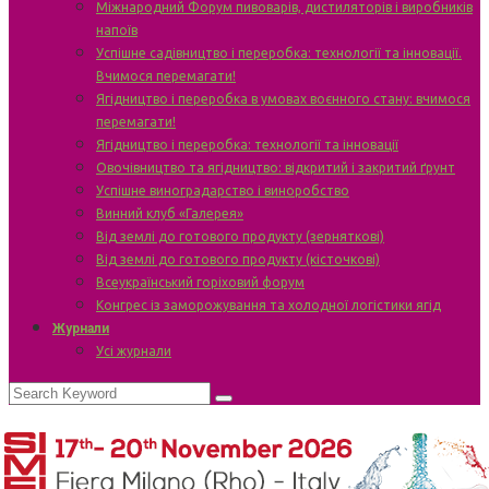
Міжнародний Форум пивоварів, дистиляторів і виробників
напоїв
Успішне садівництво і переробка: технології та інновації.
Вчимося перемагати!
Ягідництво і переробка в умовах воєнного стану: вчимося
перемагати!
Ягідництво і переробка: технології та інновації
Овочівництво та ягідництво: відкритий і закритий ґрунт
Успішне виноградарство і виноробство
Винний клуб «Галерея»
Від землі до готового продукту (зерняткові)
Від землі до готового продукту (кісточкові)
Всеукраїнський горіховий форум
Конгрес із заморожування та холодної логістики ягід
Журнали
Усі журнали