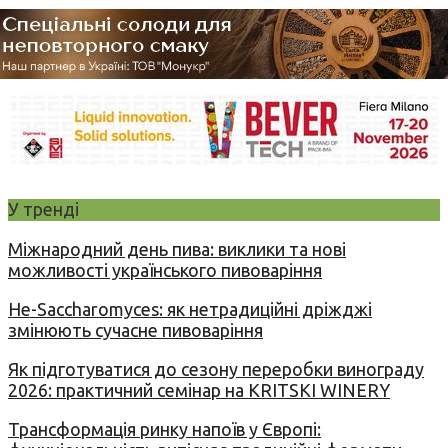
У тренді
Міжнародний день пива: виклики та нові
можливості українського пивоваріння
Не-Saccharomyces: як нетрадиційні дріжджі
змінюють сучасне пивоваріння
Як підготуватися до сезону переробки винограду
2026: практичний семінар на KRITSKI WINERY
Трансформація ринку напоїв у Європі: