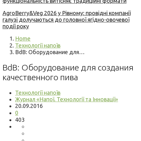
функціональність витісняє традиційні формати
AgroBerry&Veg 2026 у Рівному: провідні компанії
галузі долучаються до головної ягідно-овочевої
події року
Home
Технології напоїв
BdB: Оборудование для…
BdB: Оборудование для создания
качественного пива
Технології напоїв
Журнал «Напої. Технології та Інновації»
20.09.2016
0
403