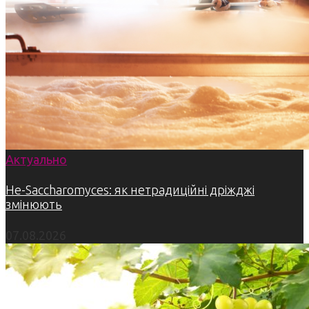
Актуально
Не-Saccharomyces: як нетрадиційні дріжджі
змінюють
07.08.2026