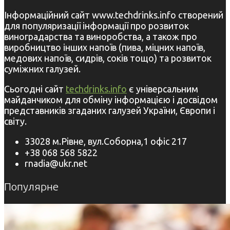
Інформаційний сайт www.techdrinks.info створений
для популяризації інформації про розвиток
виноградарства та виноробства, а також про
виробництво інших напоїв (пива, міцних напоїв,
медових напоїв, сидрів, соків тощо) та розвиток
суміжних галузей.
Сьогодні сайт
techdrinks.info
є універсальним
майданчиком для обміну інформацією і досвідом
представників згаданих галузей України, Європи і
світу.
33028 м.Рівне, вул.Соборна,1 офіс 217
+38 068 568 5822
rnadia@ukr.net
Популярне