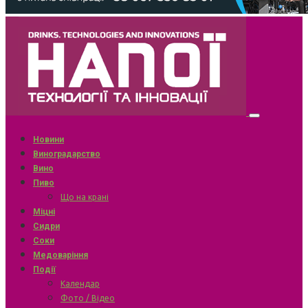
Новини
Виноградарство
Вино
Пиво
Що на крані
Міцні
Сидри
Соки
Медоваріння
Події
Календар
Фото / Відео