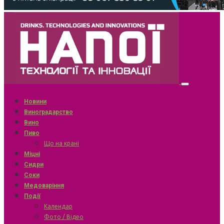
Новини
Виноградарство
Вино
Пиво
Що на крані
Міцні
Сидри
Соки
Медоваріння
Події
Календар
Фото / Відео