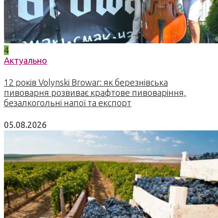
4
Актуально
12 років Volynski Browar: як березнівська
пивоварня розвиває крафтове пивоваріння,
безалкогольні напої та експорт
05.08.2026