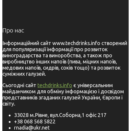
Про нас
Інформаційний сайт www.techdrinks.info створений
для популяризації інформації про розвиток
виноградарства та виноробства, а також про
виробництво інших напоїв (пива, міцних напоїв,
медових напоїв, сидрів, соків тощо) та розвиток
суміжних галузей.
Сьогодні сайт
techdrinks.info
є універсальним
майданчиком для обміну інформацією і досвідом
представників згаданих галузей України, Європи і
світу.
33028 м.Рівне, вул.Соборна,1 офіс 217
+38 068 568 5822
rnadia@ukr.net