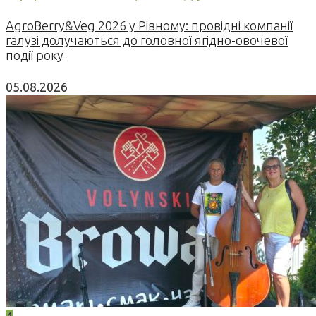
AgroBerry&Veg 2026 у Рівному: провідні компанії
галузі долучаються до головної ягідно-овочевої
події року
05.08.2026