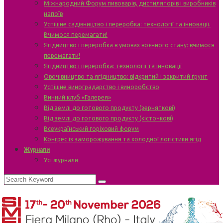
Міжнародний Форум пивоварів, дистиляторів і виробників
напоїв
Успішне садівництво і переробка: технології та інновації.
Вчимося перемагати!
Ягідництво і переробка в умовах воєнного стану: вчимося
перемагати!
Ягідництво і переробка: технології та інновації
Овочівництво та ягідництво: відкритий і закритий ґрунт
Успішне виноградарство і виноробство
Винний клуб «Галерея»
Від землі до готового продукту (зерняткові)
Від землі до готового продукту (кісточкові)
Всеукраїнський горіховий форум
Конгрес із заморожування та холодної логістики ягід
Журнали
Усі журнали