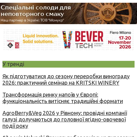
У тренді
Як підготуватися до сезону переробки винограду
2026: практичний семінар на KRITSKI WINERY
Трансформація ринку напоїв у Європі:
функціональність витісняє традиційні формати
AgroBerry&Veg 2026 у Рівному: провідні компанії
галузі долучаються до головної ягідно-овочевої
події року