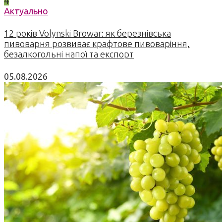
4
Актуально
12 років Volynski Browar: як березнівська
пивоварня розвиває крафтове пивоваріння,
безалкогольні напої та експорт
05.08.2026