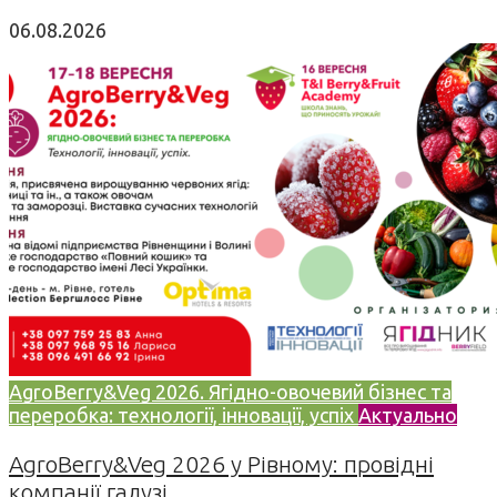
06.08.2026
AgroBerry&Veg 2026. Ягідно-овочевий бізнес та
переробка: технології, інновації, успіх
Актуально
AgroBerry&Veg 2026 у Рівному: провідні
компанії галузі...