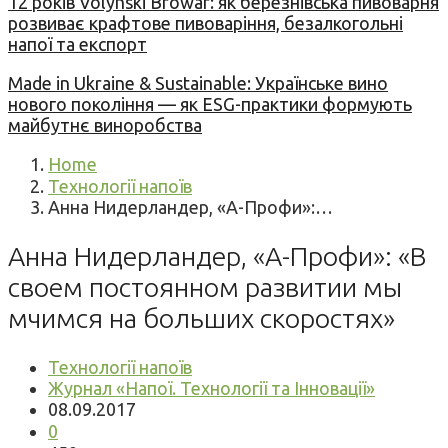
12 років Volynski Browar: як березнівська пивоварня
розвиває крафтове пивоваріння, безалкогольні
напої та експорт
Made in Ukraine & Sustainable: Українське вино
нового покоління — як ESG-практики формують
майбутнє виноробства
Home
Технології напоїв
Анна Нидерландер, «А-Профи»:…
Анна Нидерландер, «А-Профи»: «В
своем постоянном развитии мы
мчимся на больших скоростях»
Технології напоїв
Журнал «Напої. Технології та Інновації»
08.09.2017
0