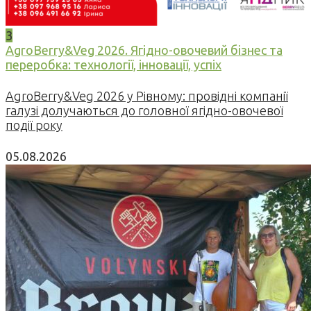
3
AgroBerry&Veg 2026. Ягідно-овочевий бізнес та
переробка: технології, інновації, успіх
AgroBerry&Veg 2026 у Рівному: провідні компанії
галузі долучаються до головної ягідно-овочевої
події року
05.08.2026