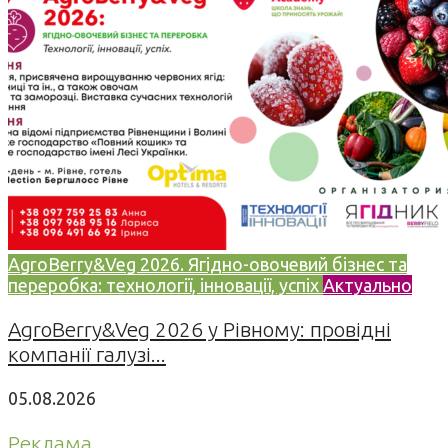
AgroBerry&Veg 2026. Ягідно-овочевий бізнес та
переробка: технології, інновації, успіх
Актуально
AgroBerry&Veg 2026 у Рівному: провідні
компанії галузі...
05.08.2026
Реклама