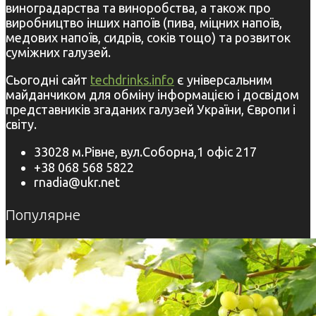
виноградарства та виноробства, а також про
виробництво інших напоїв (пива, міцних напоїв,
медових напоїв, сидрів, соків тощо) та розвиток
суміжних галузей.
Сьогодні сайт
techdrinks.info
є універсальним
майданчиком для обміну інформацією і досвідом
представників згаданих галузей України, Європи і
світу.
33028 м.Рівне, вул.Соборна,1 офіс 217
+38 068 568 5822
rnadia@ukr.net
Популярне