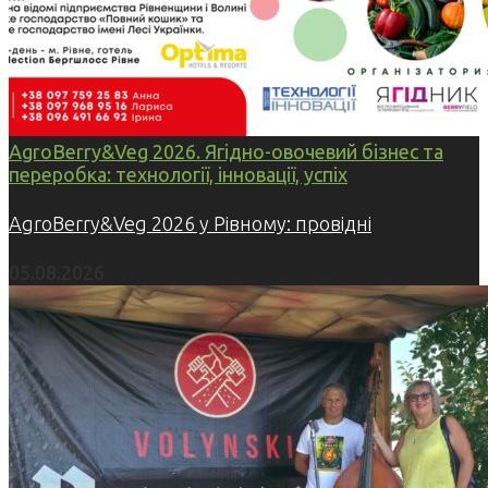
AgroBerry&Veg 2026. Ягідно-овочевий бізнес та
переробка: технології, інновації, успіх
AgroBerry&Veg 2026 у Рівному: провідні
05.08.2026