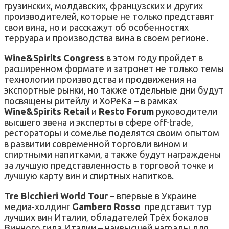
грузинских, молдавских, французских и других
производителей, которые не только представят
свои вина, но и расскажут об особенностях
терруара и производства вина в своем регионе.
Wine&Spirits Congress
в этом году пройдет в
расширенном формате и затронет не только темы
технологии производства и продвижения на
экспортные рынки, но также отдельные дни будут
посвящены ритейлу и ХоРеКа – в рамках
Wine&Spirits Retail
и
Resto Forum
руководители
высшего звена и эксперты в сфере off-trade,
рестораторы и сомелье поделятся своим опытом
в развитии современной торговли вином и
спиртными напитками, а также будут награждены
за лучшую представленность в торговой точке и
лучшую карту вин и спиртных напитков.
Tre Bicchieri World Tour
– впервые в Украине
медиа-холдинг
Gambero Rosso
представит тур
лучших вин Италии, обладателей Трёх бокалов
Винного гида Италии – наивысшей награды для