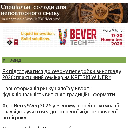
У тренді
Як підготуватися до сезону переробки винограду
2026: практичний семінар на KRITSKI WINERY
Трансформація ринку напоїв у Європі:
функціональність витісняє традиційні формати
AgroBerry&Veg 2026 у Рівному: провідні компанії
галузі долучаються до головної ягідно-овочевої
події року