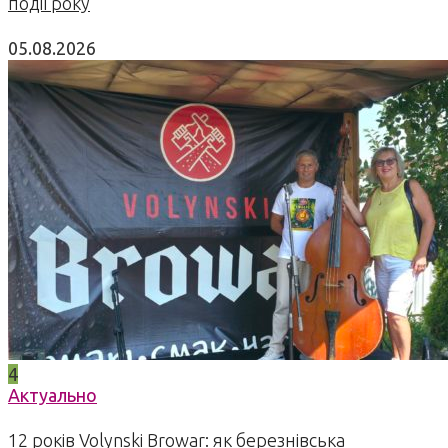
події року
05.08.2026
4
Актуально
12 років Volynski Browar: як березнівська