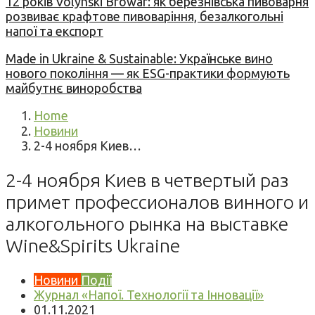
12 років Volynski Browar: як березнівська пивоварня
розвиває крафтове пивоваріння, безалкогольні
напої та експорт
Made in Ukraine & Sustainable: Українське вино
нового покоління — як ESG-практики формують
майбутнє виноробства
Home
Новини
2-4 ноября Киев…
2-4 ноября Киев в четвертый раз
примет профессионалов винного и
алкогольного рынка на выставке
Wine&Spirits Ukraine
Новини
Події
Журнал «Напої. Технології та Інновації»
01.11.2021