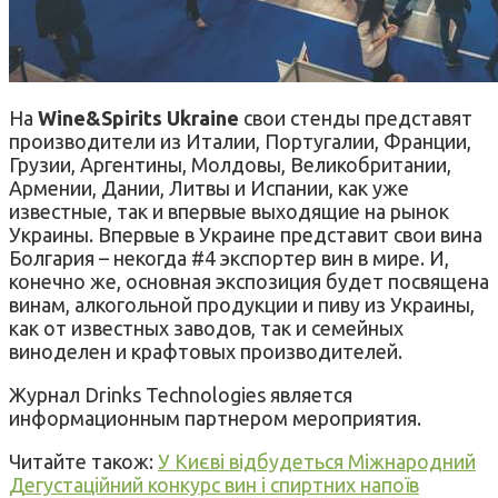
На
Wine&Spirits Ukraine
свои стенды представят
производители из Италии, Португалии, Франции,
Грузии, Аргентины, Молдовы, Великобритании,
Армении, Дании, Литвы и Испании, как уже
известные, так и впервые выходящие на рынок
Украины. Впервые в Украине представит свои вина
Болгария – некогда #4 экспортер вин в мире. И,
конечно же, основная экспозиция будет посвящена
винам, алкогольной продукции и пиву из Украины,
как от известных заводов, так и семейных
виноделен и крафтовых производителей.
Журнал Drinks Technologies является
информационным партнером мероприятия.
Читайте також:
У Києві відбудеться Міжнародний
Дегустаційний конкурс вин і спиртних напоїв