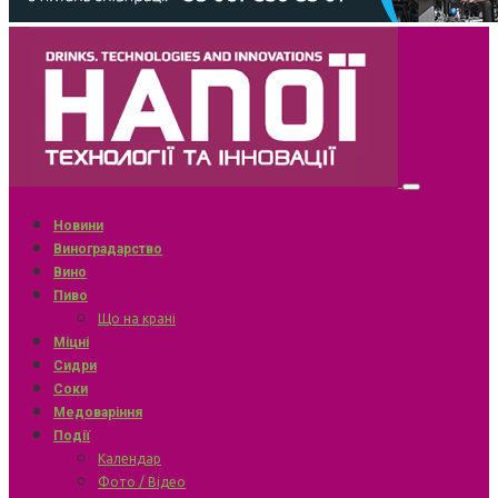
Новини
Виноградарство
Вино
Пиво
Що на крані
Міцні
Сидри
Соки
Медоваріння
Події
Календар
Фото / Відео