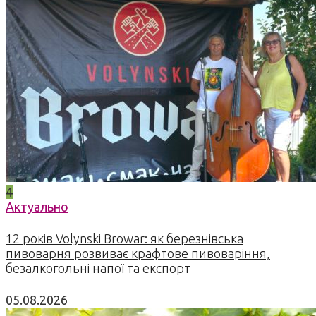
4
Актуально
12 років Volynski Browar: як березнівська
пивоварня розвиває крафтове пивоваріння,
безалкогольні напої та експорт
05.08.2026