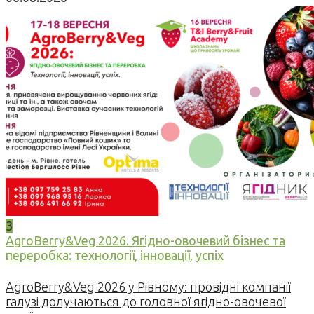
3
AgroBerry&Veg 2026. Ягідно-овочевий бізнес та
переробка: технології, інновації, успіх
AgroBerry&Veg 2026 у Рівному: провідні компанії
галузі долучаються до головної ягідно-овочевої