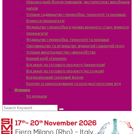
Міжнародний Форум пивоварів, дистиляторів і виробників
напоїв
Успішне садівництво і переробка: технології та інновації.
Вчимося перемагати!
Ягідництво і переробка в умовах воєнного стану: вчимося
перемагати!
Ягідництво і переробка: технології та інновації
Овочівництво та ягідництво: відкритий і закритий ґрунт
Успішне виноградарство і виноробство
Винний клуб «Галерея»
Від землі до готового продукту (зерняткові)
Від землі до готового продукту (кісточкові)
Всеукраїнський горіховий форум
Конгрес із заморожування та холодної логістики ягід
Журнали
Усі журнали