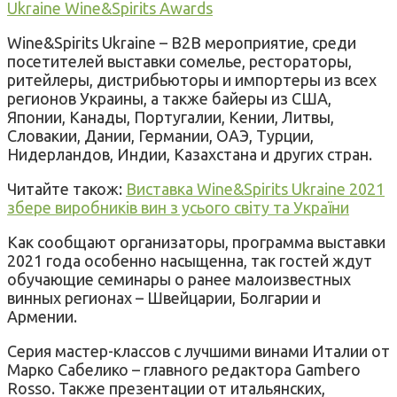
Ukraine Wine&Spirits Awards
Wine&Spirits Ukraine – B2B мероприятие, среди
посетителей выставки сомелье, рестораторы,
ритейлеры, дистрибьюторы и импортеры из всех
регионов Украины, а также байеры из США,
Японии, Канады, Португалии, Кении, Литвы,
Словакии, Дании, Германии, ОАЭ, Турции,
Нидерландов, Индии, Казахстана и других стран.
Читайте також:
Виставка Wine&Spirits Ukraine 2021
збере виробників вин з усього світу та України
Как сообщают организаторы, программа выставки
2021 года особенно насыщенна, так гостей ждут
обучающие семинары о ранее малоизвестных
винных регионах – Швейцарии, Болгарии и
Армении.
Серия мастер-классов с лучшими винами Италии от
Марко Сабелико – главного редактора Gambero
Rosso. Также презентации от итальянских,