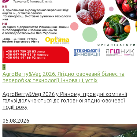
3
AgroBerry&Veg 2026. Ягідно-овочевий бізнес та
переробка: технології, інновації, успіх
AgroBerry&Veg 2026 у Рівному: провідні компанії
галузі долучаються до головної ягідно-овочевої
події року
05.08.2026