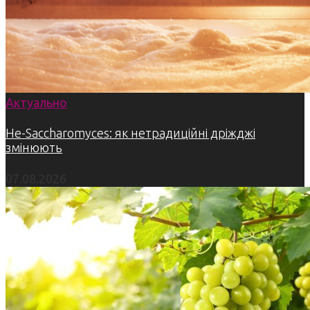
Актуально
Не-Saccharomyces: як нетрадиційні дріжджі
змінюють
07.08.2026