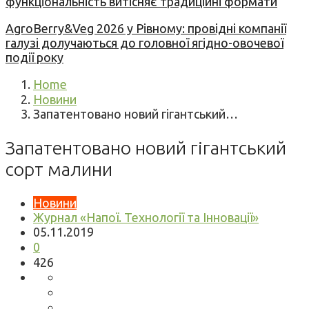
функціональність витісняє традиційні формати
AgroBerry&Veg 2026 у Рівному: провідні компанії
галузі долучаються до головної ягідно-овочевої
події року
Home
Новини
Запатентовано новий гігантський…
Запатентовано новий гігантський
сорт малини
Новини
Журнал «Напої. Технології та Інновації»
05.11.2019
0
426