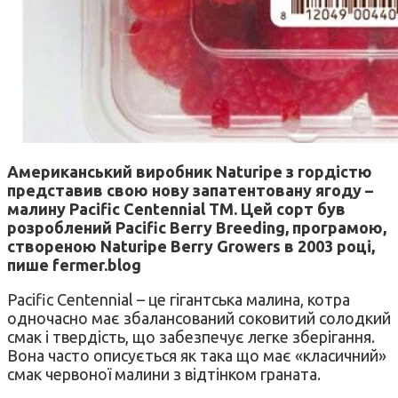
Американський виробник Naturipe з гордістю
представив свою нову запатентовану ягоду –
малину Pacific Centennial TM. Цей сорт був
розроблений Pacific Berry Breeding, програмою,
створеною Naturipe Berry Growers в 2003 році,
пише fermer.blog
Pacific Centennial – це гігантська малина, котра
одночасно має збалансований соковитий солодкий
смак і твердість, що забезпечує легке зберігання.
Вона часто описується як така що має «класичний»
смак червоної малини з відтінком граната.