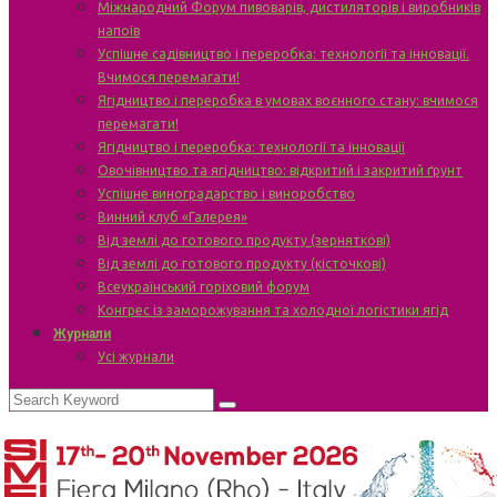
Міжнародний Форум пивоварів, дистиляторів і виробників
напоїв
Успішне садівництво і переробка: технології та інновації.
Вчимося перемагати!
Ягідництво і переробка в умовах воєнного стану: вчимося
перемагати!
Ягідництво і переробка: технології та інновації
Овочівництво та ягідництво: відкритий і закритий ґрунт
Успішне виноградарство і виноробство
Винний клуб «Галерея»
Від землі до готового продукту (зерняткові)
Від землі до готового продукту (кісточкові)
Всеукраїнський горіховий форум
Конгрес із заморожування та холодної логістики ягід
Журнали
Усі журнали