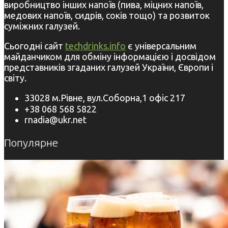
виробництво інших напоїв (пива, міцних напоїв,
медових напоїв, сидрів, соків тощо) та розвиток
суміжних галузей.
Сьогодні сайт
techdrinks.info
є універсальним
майданчиком для обміну інформацією і досвідом
представників згаданих галузей України, Європи і
світу.
33028 м.Рівне, вул.Соборна,1 офіс 217
+38 068 568 5822
rnadia@ukr.net
Популярне