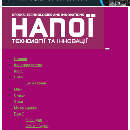
Новини
Виноградарство
Вино
Пиво
Що на крані
Міцні
Сидри
Соки
Медоваріння
Події
Календар
Фото / Відео