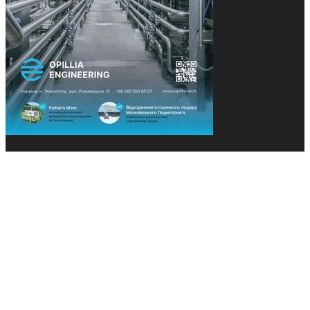
© 2013-2026 Засновники: Конєва К.В., Ящук Н.І.
Назва, концепція та дизайн проєктів медіагрупи
«Технології та Інновації» охороняється Законом
«Про авторське право». Редакція не відповідає за
тексти рекламних оголошень. Думка редакції
може не збігатися з точками зору авторів
публікацій. Передрук – з письмового дозволу
авторів проєкту.