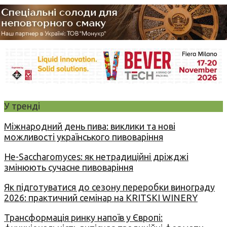
У тренді
Міжнародний день пива: виклики та нові
можливості українського пивоваріння
Не-Saccharomyces: як нетрадиційні дріжджі
змінюють сучасне пивоваріння
Як підготуватися до сезону переробки винограду
2026: практичний семінар на KRITSKI WINERY
Трансформація ринку напоїв у Європі: