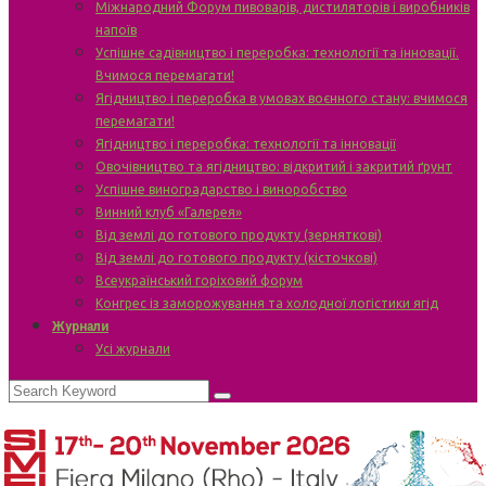
Міжнародний Форум пивоварів, дистиляторів і виробників
напоїв
Успішне садівництво і переробка: технології та інновації.
Вчимося перемагати!
Ягідництво і переробка в умовах воєнного стану: вчимося
перемагати!
Ягідництво і переробка: технології та інновації
Овочівництво та ягідництво: відкритий і закритий ґрунт
Успішне виноградарство і виноробство
Винний клуб «Галерея»
Від землі до готового продукту (зерняткові)
Від землі до готового продукту (кісточкові)
Всеукраїнський горіховий форум
Конгрес із заморожування та холодної логістики ягід
Журнали
Усі журнали