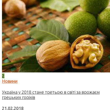
2
Новини
Україна у 2018 стане третьою в світі за врожаєм
грецьких горіхів
21.02.2018